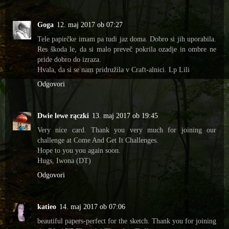
Goga
12. maj 2017 ob 07:27
Tele papirčke imam pa tudi jaz doma. Dobro si jih uporabila.
Res škoda le, da si malo preveč pokrila ozadje in ombre ne
pride dobro do izraza.
Hvala, da si se nam pridružila v Craft-alnici. Lp Lili
Odgovori
Dwie lewe rączki
13. maj 2017 ob 19:45
Very nice card. Thank you very much for joining our
challenge at Come And Get It Challenges.
Hope to you you again soon.
Hugs, Iwona (DT)
Odgovori
katieo
14. maj 2017 ob 07:06
beautiful papers-perfect for the sketch. Thank you for joining