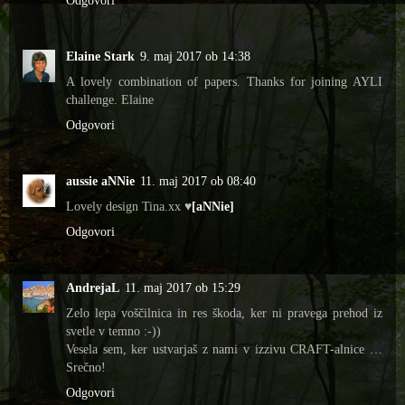
Odgovori
Elaine Stark
9. maj 2017 ob 14:38
A lovely combination of papers. Thanks for joining AYLI
challenge. Elaine
Odgovori
aussie aNNie
11. maj 2017 ob 08:40
Lovely design Tina.xx ♥
[aNNie]
Odgovori
AndrejaL
11. maj 2017 ob 15:29
Zelo lepa voščilnica in res škoda, ker ni pravega prehod iz
svetle v temno :-))
Vesela sem, ker ustvarjaš z nami v izzivu CRAFT-alnice …
Srečno!
Odgovori