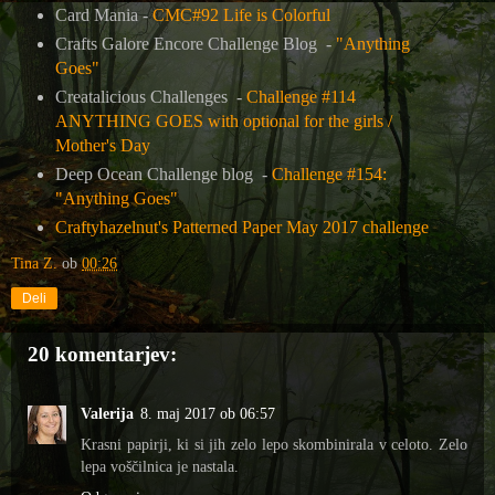
Card Mania -
CMC#92 Life is Colorful
Crafts Galore Encore Challenge Blog -
"Anything
Goes"
Creatalicious Challenges -
Challenge #114
ANYTHING GOES with optional for the girls /
Mother's Day
Deep Ocean Challenge blog -
Challenge #154:
"Anything Goes"
Craftyhazelnut's Patterned Paper May 2017 challenge
Tina Z.
ob
00:26
Deli
20 komentarjev:
Valerija
8. maj 2017 ob 06:57
Krasni papirji, ki si jih zelo lepo skombinirala v celoto. Zelo
lepa voščilnica je nastala.