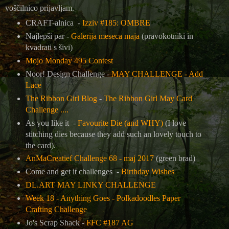
voščilnico prijavljam.
CRAFT-alnica -
Izziv #185: OMBRE
Najlepši par -
Galerija meseca maja
(pravokotniki in
kvadrati s šivi)
Mojo Monday 495 Contest
Noor! Design Challenge -
MAY CHALLENGE - Add
Lace
The Ribbon Girl Blog
-
The Ribbon Girl May Card
Challenge ....
As you like it -
Favourite Die (and WHY)
(I love
stitching dies because they add such an lovely touch to
the card).
AnMaCreatief Challenge 68 - maj 2017
(green brad)
Come and get it challenges -
Birthday Wishes
DL.ART MAY LINKY CHALLENGE
Week 18 - Anything Goes - Polkadoodles Paper
Crafting Challenge
Jo's Scrap Shack -
FFC #187 AG