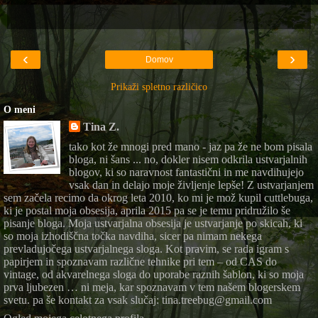
‹
›
Domov
Prikaži spletno različico
O meni
Tina Z.
tako kot že mnogi pred mano - jaz pa že ne bom pisala
bloga, ni šans ... no, dokler nisem odkrila ustvarjalnih
blogov, ki so naravnost fantastični in me navdihujejo
vsak dan in delajo moje življenje lepše! Z ustvarjanjem
sem začela recimo da okrog leta 2010, ko mi je mož kupil cuttlebuga,
ki je postal moja obsesija, aprila 2015 pa se je temu pridružilo še
pisanje bloga. Moja ustvarjalna obsesija je ustvarjanje po skicah, ki
so moja izhodiščna točka navdiha, sicer pa nimam nekega
prevladujočega ustvarjalnega sloga. Kot pravim, se rada igram s
papirjem in spoznavam različne tehnike pri tem – od CAS do
vintage, od akvarelnega sloga do uporabe raznih šablon, ki so moja
prva ljubezen … ni meja, kar spoznavam v tem našem blogerskem
svetu. pa še kontakt za vsak slučaj: tina.treebug@gmail.com