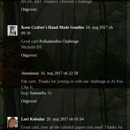
the DL.ART Thankful Thursday Challenge
Odgovori
Keen Crafter's Hand Made Goodies
16. maj 2017 ob
09:39
Great card
Polkadoodles Challenge
Michelle DT
Odgovori
Anonimni
16. maj 2017 ob 22:58
Fab card, Thanks for joining in with our challenge at As You
Like It,
hugs
Samantha
:0)
Odgovori
Lori Kobular
20. maj 2017 ob 01:04
Great card, love all the colorful papers you used! Thanks for