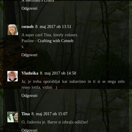
A Mermaid's Crafts
Odgovori
cotnob
8. maj 2017 ob 13:51
A super card Tina, lovely colours.
Pauline -
Crafting with Cotnob
x
Odgovori
Vladuška
8. maj 2017 ob 14:50
Ja, je treba uporabljat kar nabavimo in ti si se stega zelo
resno lotila, vidim. :)
Odgovori
Tina
8. maj 2017 ob 15:07
O, čudovita je. Barve si izbrala odlično!
Odgovori