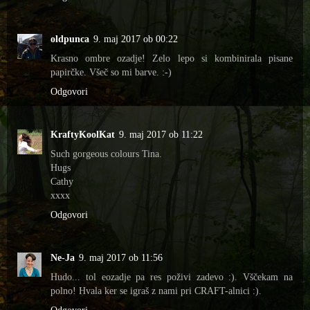
oldpunca
9. maj 2017 ob 00:22
Krasno ombre ozadje! Zelo lepo si kombinirala pisane
papirčke. Všeč so mi barve. :-)
Odgovori
KraftyKoolKat
9. maj 2017 ob 11:22
Such gorgeous colours Tina.
Hugs
Cathy
xxxx
Odgovori
Ne-Ja
9. maj 2017 ob 11:56
Hudo... tol eozadje pa res poživi zadevo :). Vščekam na
polno! Hvala ker se igraš z nami pri CRAFT-alnici :).