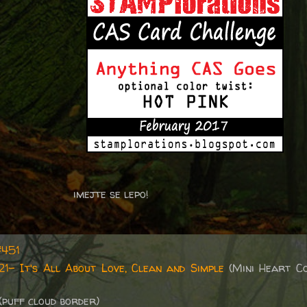
imejte se lepo!
#451
1- It's All About Love, Clean and Simple
(Mini Heart Co
(puff cloud border)