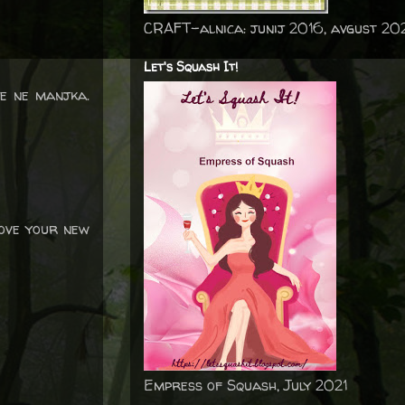
CRAFT-alnica: junij 2016, avgust 20
Let's Squash It!
je ne manjka.
love your new
Empress of Squash, July 2021