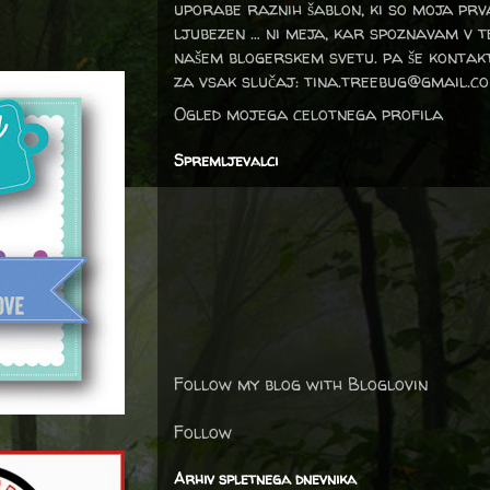
uporabe raznih šablon, ki so moja prv
ljubezen … ni meja, kar spoznavam v 
našem blogerskem svetu. pa še kontak
za vsak slučaj: tina.treebug@gmail.c
Ogled mojega celotnega profila
Spremljevalci
Follow my blog with Bloglovin
Follow
Arhiv spletnega dnevnika