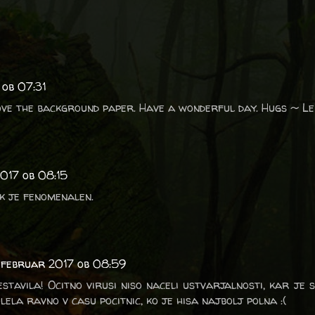
 ob 07:31
ove the background paper. Have a wonderful day. Hugs ~ L
017 ob 08:15
k je fenomenalen.
 februar 2017 ob 08:59
stavila! Ocitno virusi niso naceli ustvarjalnosti, kar je s
olela ravno v casu pocitnic, ko je hisa najbolj polna :(