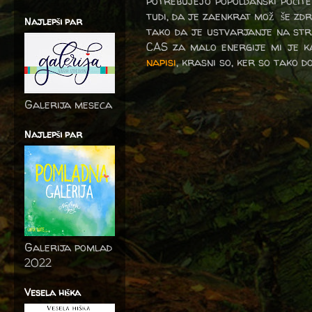
potrebujejo popoldanski počite
tudi, da je zaenkrat mož še zdr
Najlepši par
tako da je ustvarjanje na stra
CAS za malo energije mi je ka
napisi
, krasni so, ker so tako do
Galerija meseca
Najlepši par
Galerija pomlad
2022
Vesela hiška