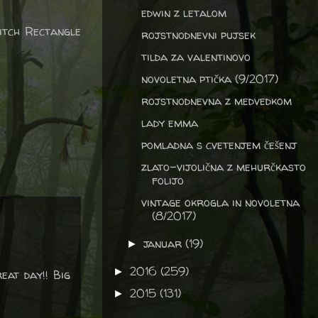
edwin z letalom
itch Rectangle
rojstnodnevni pujsek
tilda za valentinovo
novoletna ptička (9/2017)
rojstnodnevna z medvedkom
lady emma
pomladna s cvetenjem češenj
zlato-vijolična z mehurčkasto
folijo
vintage okrogla in novoletna
(8/2017)
januar
(19)
►
2016
(259)
►
eat day!! Big
2015
(131)
►