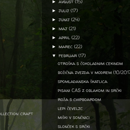
avgust
(15)
►
julij
(17)
►
junij
(24)
►
maj
(21)
►
april
(22)
►
marec
(22)
►
februar
(17)
▼
otroška s čokoladnim cekinom
božična zvezda v modrem (10/201
spomladanska škatlica
pisani CAS z oblakom in srčki
roža s chipboardom
lepi čeveljc
llection craft
miški v sončnici
slonček s srčki