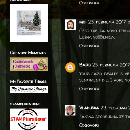
Odgovori
moi
23. februar 2017 o
Čestitke za novo prido
Lušna voščilnica.
Odgovori
Creative Moments
Barb
23. februar 2017 
Your card really is ve
sentiment die. I hope y
My Favorite Things
Odgovori
stamplorations
Vladuška
23. februar 
Takšna spodbudna je tal
Odgovori