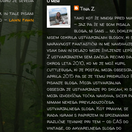
dobro je seveda
O meni
Tina Z.
 in tale pisani
tako kot že mnogi pred m
jo -
lawn fawn
- jaz pa že ne bom pisala
bloga, ni šans ... no, dokler
nisem odkrila ustvarjalnih blogov, ki 
naravnost fantastični in me navdihuj
vsak dan in delajo moje življenje lepš
Z ustvarjanjem sem začela recimo da
okrog leta 2010, ko mi je mož kupil
cuttlebuga, ki je postal moja obsesija
aprila 2015 pa se je temu pridružilo 
pisanje bloga. Moja ustvarjalna
obsesija je ustvarjanje po skicah, ki 
moja izhodiščna točka navdiha, sicer p
nimam nekega prevladujočega
ustvarjalnega sloga. Kot pravim, se
rada igram s papirjem in spoznavam
različne tehnike pri tem – od CAS do
vintage, od akvarelnega sloga do