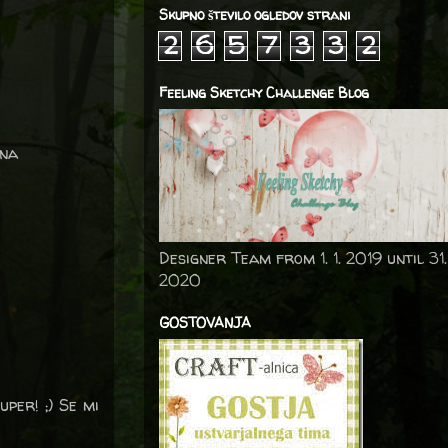
Skupno število ogledov strani
2
6
5
7
3
3
2
Feeling Sketchy Challenge Blog
ena
Designer Team from 1. 1. 2019 until 31.
2020
GOSTOVANJA
uper! ;) Se mi