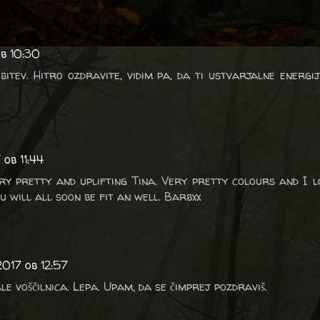
b 10:30
bitev. Hitro ozdravite, vidim pa, da ti ustvarjalne energi
ob 11:44
ry pretty and uplifting Tina. Very pretty colours and I 
ou will all soon be fit an well. Barbxx
2017 ob 12:57
e voščilnica. Lepa. Upam, da se čimprej pozdraviš.