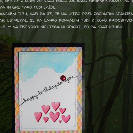
k, ker se z njim vsi vsaj malo začasno regeneriramo. pa 
av in gre tako tudi lažje.
nskem tiru, kar ga je, je na hitro pred zgodnjim spanjem.
r ustrezal. se pa lahko pohvalim tudi z novo pridobitvi
lgi - na tej voščilnici tega ni opaziti, bo pa kdaj drugič.