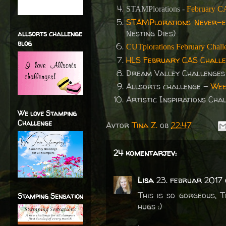
STAMPlorations -
February C
STAMPlorations Never-en
Nesting Dies)
allsorts challenge
blog
CUTplorations February Chall
HLS February CAS Chall
Dream Valley Challenge
Allsorts challenge -
Wee
Artistic Inspirations Ch
We love Stamping
Challenge
Avtor
Tina Z.
ob
22:47
24 komentarjev:
Lisa
23. februar 2017 
This is so gorgeous, T
Stamping Sensation
hugs :)