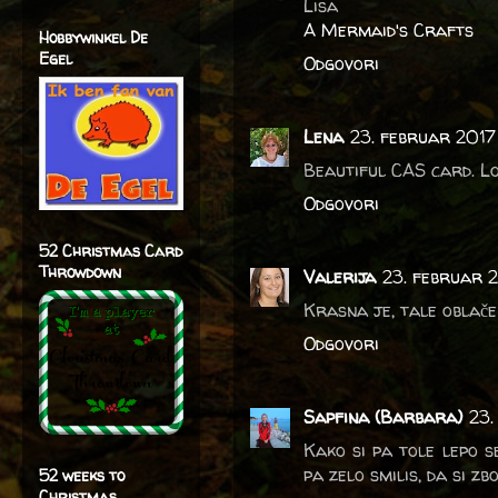
Lisa
A Mermaid's Crafts
Hobbywinkel De
Egel
Odgovori
Lena
23. februar 2017
Beautiful CAS card. L
Odgovori
52 Christmas Card
Throwdown
Valerija
23. februar 2
Krasna je, tale oblače
Odgovori
Sapfina (Barbara)
23.
Kako si pa tole lepo se
pa zelo smilis, da si zb
52 weeks to
Christmas