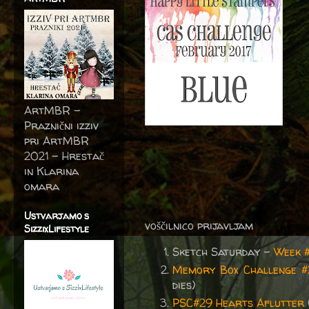
ArtMBR -
Praznični izziv
pri ArtMBR
2021 – Hrestač
in Klarina
omara
Ustvarjamo s
voščilnico prijavljam
SizzixLifestyle
Sketch Saturday -
Week 
Memory Box Challenge #2
dies)
PSC#29 Hearts Aflutter