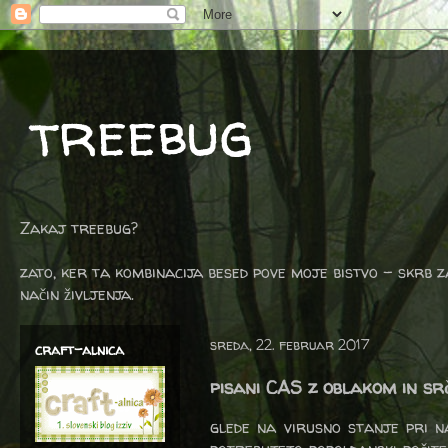
treebug
Zakaj treebug?
zato, ker ta kombinacija besed pove moje bistvo - skrb z
način življenja.
sreda, 22. februar 2017
craft-alnica
pisani CAS z oblakom in sr
glede na virusno stanje pri 