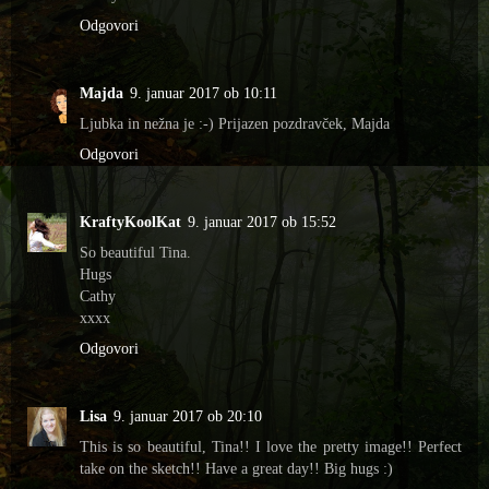
Odgovori
Majda
9. januar 2017 ob 10:11
Ljubka in nežna je :-) Prijazen pozdravček, Majda
Odgovori
KraftyKoolKat
9. januar 2017 ob 15:52
So beautiful Tina.
Hugs
Cathy
xxxx
Odgovori
Lisa
9. januar 2017 ob 20:10
This is so beautiful, Tina!! I love the pretty image!! Perfect
take on the sketch!! Have a great day!! Big hugs :)