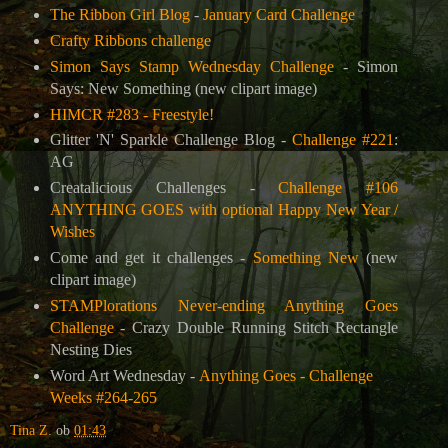
The Ribbon Girl Blog
-
January Card Challenge
Crafty Ribbons challenge
Simon Says Stamp Wednesday Challenge
- Simon
Says: New Something (new clipart image)
HIMCR #283 - Freestyle!
Glitter 'N' Sparkle Challenge Blog -
Challenge #221
:
AG
Creatalicious Challenges -
Challenge #106
ANYTHING GOES with optional Happy New Year /
Wishes
Come and get it challenges -
Something New
(new
clipart image)
STAMPlorations Never-ending Anything Goes
Challenge
-
Crazy Double Running Stitch Rectangle
Nesting Dies
Word Art Wednesday -
Anything Goes - Challenge
Weeks #264-265
Tina Z.
ob
01:43