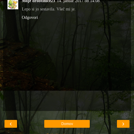
Moje drobtinice23
14. januar 2017 ob 14:08
Lepo si jo sestavila. Všeč mi je.
Odgovori
‹
›
Domov