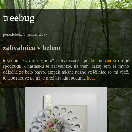
treebug
ponedeljek, 9. januar 2017
zahvalnica v belem
tokratnji "ko me inspirira" o hvaležnosti pri
tini
in
vladki
me je
spodbudil k nastanku te zahvalnice. ne vem, zakaj sem se ravno
odločila za belo barvo, ampak takšne nežne voščilnice so mi všeč.
te lepe motive pa mi je pred kratkim podarila
keti.