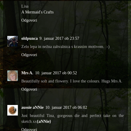
Lisa
A Mermaid's Crafts
Odgovori
oldpunca
9. januar 2017 ob 23:57
Zelo lepa in nežna zahvalnica s krasnim motivom. :-)
Odgovori
Mrs A.
10. januar 2017 ob 00:52
Beautifully soft and flowery. I love the colours. Hugs Mrs A.
Odgovori
aussie aNNie
10. januar 2017 ob 06:02
Just beautiful Tina, gorgeous die and perfect take on the
sketch.xx
{aNNie}
Odgovori