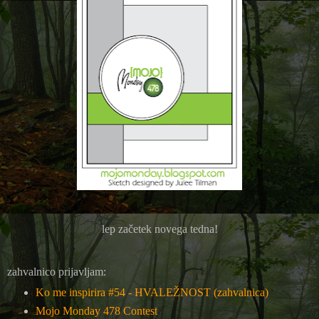
lep začetek novega tedna!
zahvalnico prijavljam:
Ko me inspirira #54 - HVALEŽNOST (zahvalnica)
Mojo Monday 478 Contest