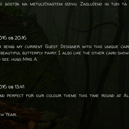
no gostja na metuljčkastem izzivu. Zasluženo in tudi ta 
016 ob 20:16
 being my current Guest Designer with this unique card
beautiful butterfly fairy. I also like the other card show
o see. hugs Mrs A.
16 ob 13:41
nd perfect for our colour theme this time round at Al
ew Year.