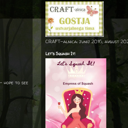
CRAFT-alnica: junij 2016, avgust 20
Let's Squash It!
– hope to see