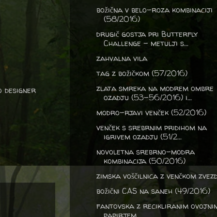
božična v belo-roza kombinaciji
(58/2016)
drugič gostja pri Butterfly
Challenge - metulji s...
zahvalna vila
tag z božičkom (57/2016)
zlata smreka na modrem ombre
o designer
ozadju (53-56/2016) i...
modro-rjavi venček (52/2016)
venček s srebrnim pridihom na
igrivem ozadju (51/2...
novoletna srebrno-modra
kombinacija (50/2016)
zimska voščilnica z venčkom zvez
božični CAS na saneh (49/2016)
fantovska z recikliranim ovojni
papirjem