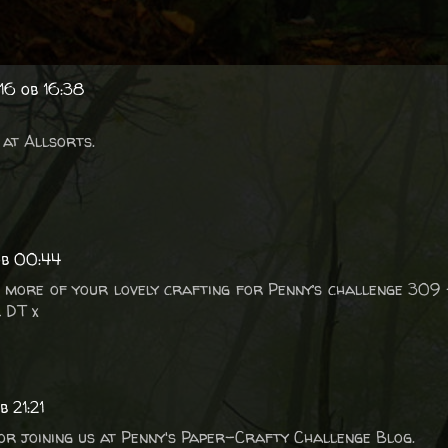
16 ob 16:38
at Allsorts.
ob 00:44
 more of your lovely crafting for Penny’s challenge 309 
 DT x
 21:21
or joining us at Penny's Paper-Crafty Challenge Blog.