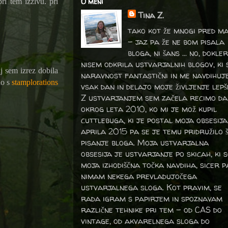
O meni
pri tem izzivu.
pri
Tina Z.
tako kot že mnogi pred m
- jaz pa že ne bom pisala
bloga, ni šans ... no, dokler
nisem odkrila ustvarjalnih blogov, ki 
aj sem izrez dobila
naravnost fantastični in me navdihuj
no s
stamplorations
vsak dan in delajo moje življenje lepš
Z ustvarjanjem sem začela recimo da
okrog leta 2010, ko mi je mož kupil
cuttlebuga, ki je postal moja obsesija
aprila 2015 pa se je temu pridružilo 
pisanje bloga. Moja ustvarjalna
obsesija je ustvarjanje po skicah, ki 
moja izhodiščna točka navdiha, sicer p
nimam nekega prevladujočega
ustvarjalnega sloga. Kot pravim, se
rada igram s papirjem in spoznavam
različne tehnike pri tem – od CAS do
vintage, od akvarelnega sloga do