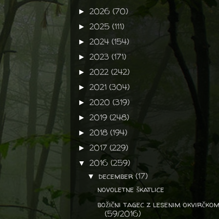
2026
(70)
►
2025
(111)
►
2024
(154)
►
2023
(171)
►
2022
(242)
►
2021
(304)
►
2020
(319)
►
2019
(248)
►
2018
(194)
►
2017
(229)
►
2016
(259)
▼
december
(17)
▼
novoletne škatlice
božični tagec z lesenim okvirčko
(59/2016)