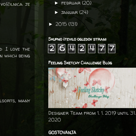
februar
(20)
►
voščilnica je
januar
(24)
►
2015
(131)
►
Skupno število ogledov strani
2
6
4
2
4
7
7
 .I love the
n which being
Feeling Sketchy Challenge Blog
lsorts, many
Designer Team from 1. 1. 2019 until 31.
2020
GOSTOVANJA