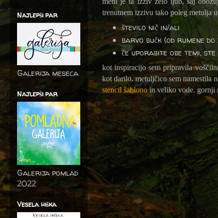
meni je ta izziv zelo ljub, saj obož
trenutnem izzivu tako poleg metulja u
Najlepši par
število nič in/ali
barvo bučk (od rumene do 
če uporabite obe temi, st
kot inspiracijo sem pripravila voščil
Galerija meseca
kot darilo. metuljčico sem namestila n
stencil šablono
in veliko vode. gornji 
Najlepši par
Galerija pomlad
2022
Vesela hiška