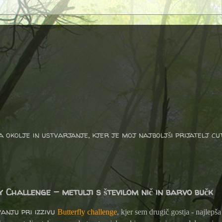
a okolje in ustvarjanje, kjer je moj najboljši prijatelj cu
 Challenge - metulji s številom nič in barvo bučk
vanju pri izzivu
Butterfly challenge
, kjer sem drugič gostja - najlepš