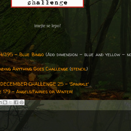
imejte se lepo!
4/395 - Blue Bingo
(Add dimension - blue and yellow - n
ding Anything Goes Challenge
(
stencil
)
-
DECEMBER CHALLENGE 25 - 'Sparkle'
 179 - Angels/Fairies or Winter!