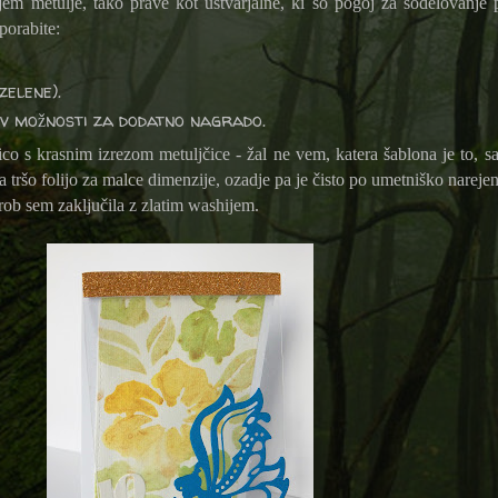
ujem metulje, tako prave kot ustvarjalne, ki so pogoj za sodelovanje 
porabite:
zelene).
e v možnosti za dodatno nagrado.
nico s krasnim izrezom metuljčice - žal ne vem, katera šablona je to, s
a tršo folijo za malce dimenzije, ozadje pa je čisto po umetniško nareje
rob sem zaključila z zlatim washijem.