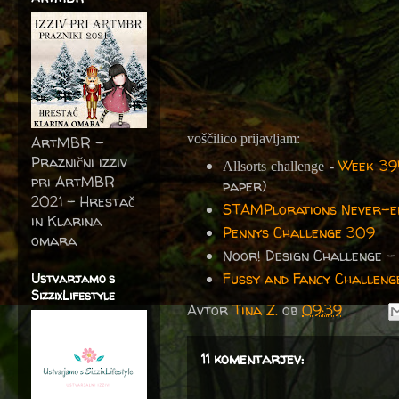
voščilico prijavljam:
ArtMBR -
Praznični izziv
Week 39
Allsorts challenge -
pri ArtMBR
paper)
2021 – Hrestač
STAMPlorations Never-en
in Klarina
Pennys Challenge 309
omara
Noor! Design Challenge 
Fussy and Fancy Challenge
Ustvarjamo s
SizzixLifestyle
Avtor
Tina Z.
ob
09:39
11 komentarjev: