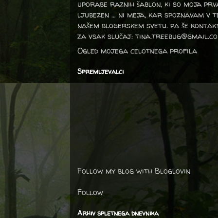
uporabe raznih šablon, ki so moja prv
ljubezen … ni meja, kar spoznavam v 
našem blogerskem svetu. pa še kontak
za vsak slučaj: tina.treebug@gmail.c
Ogled mojega celotnega profila
Spremljevalci
Follow my blog with Bloglovin
Follow
Arhiv spletnega dnevnika