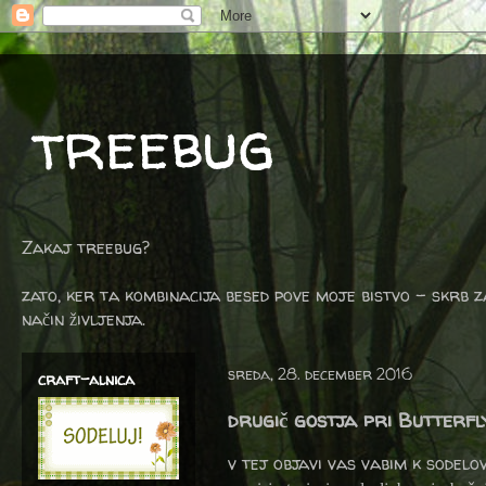
treebug
Zakaj treebug?
zato, ker ta kombinacija besed pove moje bistvo - skrb z
način življenja.
sreda, 28. december 2016
craft-alnica
drugič gostja pri Butterfly
v tej objavi vas vabim k sodelo