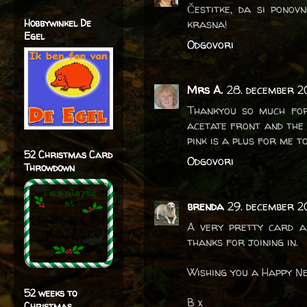
Čestitke, da si ponov
Hobbywinkel De
krasna!
Egel
Odgovori
Mrs A.
28. december 2
Thankyou so much for
acetate front and the 
pink is a plus for me t
52 Christmas Card
Odgovori
Throwdown
brenda
29. december 20
A very pretty card a
thanks for joining in.
Wishing you a Happy N
52 weeks to
B x
Christmas