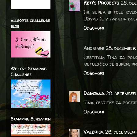
Keti's Projects
28. de
Iiii, super si tole izv
Uživaj še v zadnjih dne
allsorts challenge
blog
Odgovori
Anonimni
28. december 
Čestitam Tina za ponov
metuljčico je super, p
We love Stamping
Odgovori
Challenge
Damjana
28. december
Tina, čestitke za gostjo
Odgovori
Stamping Sensation
Valerija
28. december 