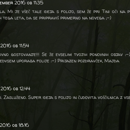
cember 2016 ob 11:35
edla. Mi je všeč tale ideja s folijo, sem že pri Tini oči na 
h tega leta, da se pripraviš primerno na novega ;-)
2016 ob 11:54
no gostovanje!!! Se že evselim tvojih ponovnih objav :-)
redvsem uporaba folije :-) Prijazen pozdravček, Majda
 2016 ob 12:44
. Zasluženo. Super ideja s folijo in čudovita voščilnica z vs
2016 ob 18:16