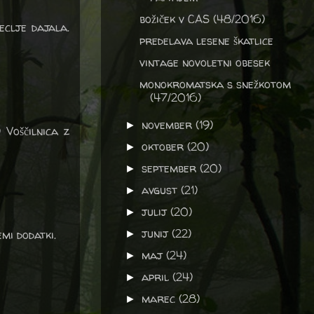
božiček v CAS (48/2016)
peclje dajala.
predelava lesene škatlice
vintage novoletni obesek
monokromatska s snežkotom
(47/2016)
november
(19)
►
 Voščilnica z
oktober
(20)
►
september
(20)
►
avgust
(21)
►
julij
(20)
►
junij
(22)
emi dodatki.
►
maj
(24)
►
april
(24)
►
marec
(28)
►