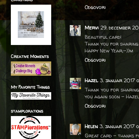
Odgovori
Mervi
29. december 20
Beautiful card!
Thank you for sharing 
Happy New Year;-))m
Creative Moments
Odgovori
Hazel
3. januar 2017 
My Favorite Things
Thank you for sharing
you again soon – Hazel
Odgovori
stamplorations
Helen
3. januar 2017 ob
Great card - thanks f