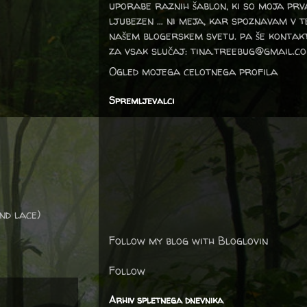
uporabe raznih šablon, ki so moja prv
ljubezen … ni meja, kar spoznavam v 
našem blogerskem svetu. pa še kontak
za vsak slučaj: tina.treebug@gmail.c
Ogled mojega celotnega profila
Spremljevalci
nd lace)
Follow my blog with Bloglovin
Follow
Arhiv spletnega dnevnika