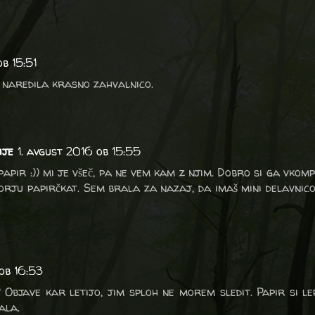
ob 15:51
n naredila krasno zahvalnico.
ije
1. avgust 2016 ob 15:55
 papir :)) mi je všeč, pa ne vem kam z njim. Dobro si ga vkom
rju papirčkat. Sem brala za nazaj, da imaš mini delavnico 
 ob 16:53
? Objave kar letijo, jim sploh ne morem sledit. Papir si le
ala.