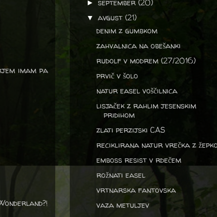
september
(20)
►
avgust
(21)
▼
denim z gumbkom
zahvalnica na obešanki
rudolf v modrem (27/2016)
irjem imam pa
prvič v šolo
natur easel voščilnica
lisjaček z rahlim jesenskim
pridihom
zlati perzijski CAS
reciklirana natur vrečka z žepk
emboss resist v rdečem
rožnati easel
vrtnarska fantovska
onderland?!
vaza metuljev