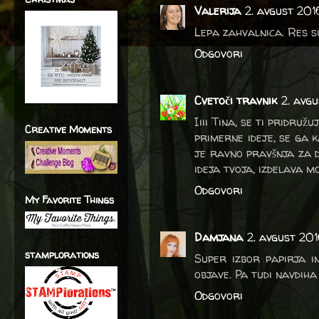
Valerija
2. avgust 20
Lepa zahvalnica. Res su
Odgovori
Cvetoči travnik
2. avg
Iiii Tina, se ti pridru
Creative Moments
primerne ideje, se ga k
je ravno pravšnja za da
ideja tvoja, izdelava m
Odgovori
My Favorite Things
Damjana
2. avgust 201
stamplorations
Super izbor papirja i
objave. Pa tudi navdih
Odgovori