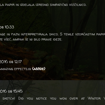
la papir in izdelala izredno simpatično voščilnico.
ob 10:33
age in fajn interpretirala skico. S temle vzorčastim pap
je všeč, ampak še ni bilo prave ideje.
2016 ob 12:17
amazing effects.xx
{aNNie}
2016 ob 15:45
 sketch! Did you notice you won over at Winter W