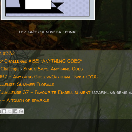
lep začetek novega tedna!
s #362
ay Challenge #185 "ANYTHING GOES"
Simon Says: Anything Goes
Challenge
-
187 - Anything Goes w/Optional Twist CYOC
allenge: Summer Florals
Challenge 37 - Favourite Embellishment
(sparkling gems a
 - A touch of sparkle