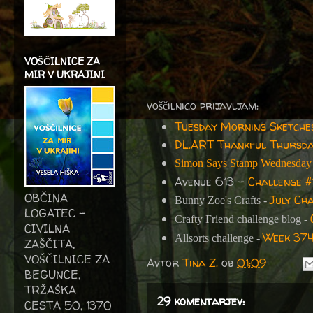
VOŠČILNICE ZA
MIR V UKRAJINI
voščilnico prijavljam:
Tuesday Morning Sketche
DL.ART Thankful Thursd
Simon Says Stamp Wednesday 
Avenue 613 -
Challenge #
OBČINA
July Ch
Bunny Zoe's Crafts -
LOGATEC -
Crafty Friend challenge blog -
CIVILNA
Week 374
Allsorts challenge -
ZAŠČITA,
VOŠČILNICE ZA
Avtor
Tina Z.
ob
01:09
BEGUNCE,
TRŽAŠKA
29 komentarjev:
CESTA 50, 1370