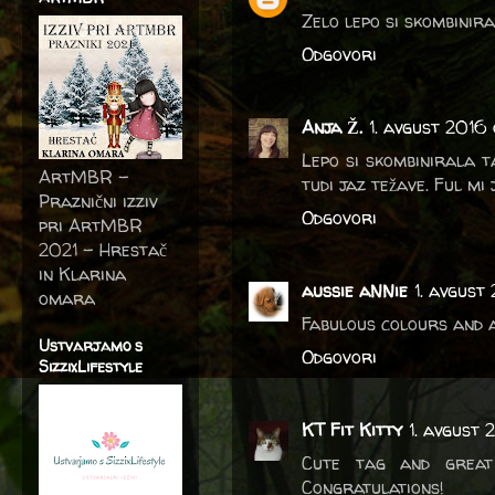
Zelo lepo si skombinira
Odgovori
Anja Ž.
1. avgust 2016 
Lepo si skombinirala t
ArtMBR -
tudi jaz težave. Ful mi 
Praznični izziv
Odgovori
pri ArtMBR
2021 – Hrestač
in Klarina
aussie aNNie
1. avgust 
omara
Fabulous colours and 
Ustvarjamo s
Odgovori
SizzixLifestyle
KT Fit Kitty
1. avgust 
Cute tag and great
Congratulations!