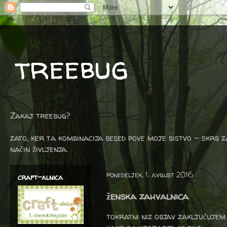
treebug
Zakaj treebug?
zato, ker ta kombinacija besed pove moje bistvo - skrb z
način življenja.
ponedeljek, 1. avgust 2016
craft-alnica
ženska zahvalnica
tokratni niz objav zaključujem s