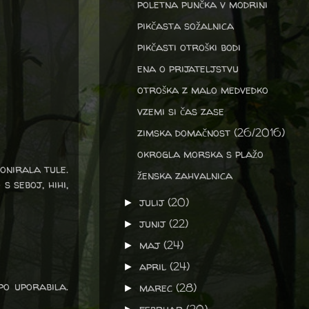
poletna punčka v modrini
pikčasta sožalnica
pikčasti otroški bodi
ena o prijateljstvu
otroška z malo medvedko
vzemi si čas zase
zimska domačnost (26/2016)
okrogla morska s plažo
ponirala tule.
ženska zahvalnica
s seboj, hihi,
julij
(20)
►
junij
(22)
►
maj
(24)
►
april
(24)
►
po uporabila.
marec
(28)
►