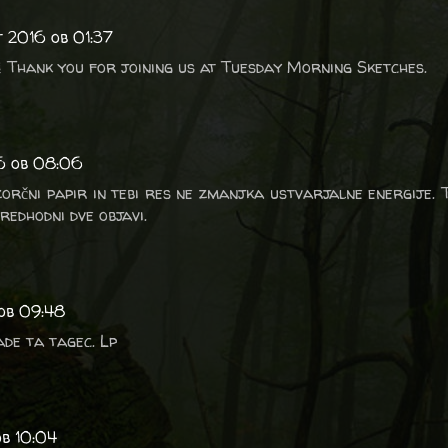
t 2016 ob 01:37
l! Thank you for joining us at Tuesday Morning Sketches.
16 ob 08:06
orčni papir in tebi res ne zmanjka ustvarjalne energije. T
redhodni dve objavi.
 ob 09:48
ade ta tagec. Lp
ob 10:04