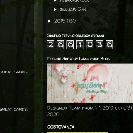
februar
(20)
►
januar
(24)
►
2015
(131)
►
Skupno število ogledov strani
2
6
6
1
0
3
6
Feeling Sketchy Challenge Blog
 great cards!
Designer Team from 1. 1. 2019 until 31.
 great cards!
2020
GOSTOVANJA