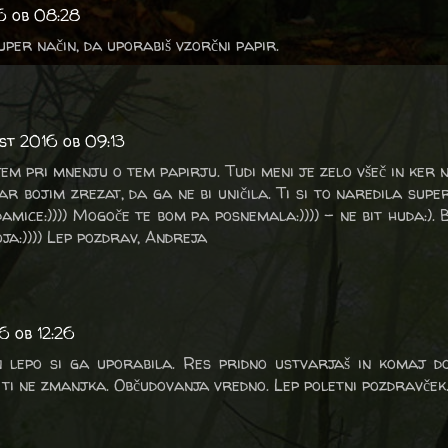
16 ob 08:28
per način, da uporabiš vzorčni papir.
ust 2016 ob 09:13
žujem pri mnenju o tem papirju. Tudi meni je zelo všeč in ker 
ar bojim zrezat, da ga ne bi uničila. Ti si to naredila super
mice:)))) Mogoče te bom pa posnemala:)))) - ne bit huda:).
oja:)))) Lep pozdrav, Andreja
6 ob 12:26
n lepo si ga uporabila. Res pridno ustvarjaš in komaj 
a ti ne zmanjka. Občudovanja vredno. Lep poletni pozdravček