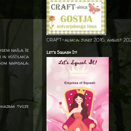
CRAFT-alnica: junij 2016, avgust 20
nisem našla še
Let's Squash It!
 in voščilnica
 Bom napisala:
dohajam tvoje
.