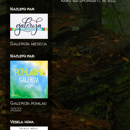
kako ga uporabiti, ni bilo.
Najlepši par
Galerija meseca
Najlepši par
Galerija pomlad
2022
Vesela hiška