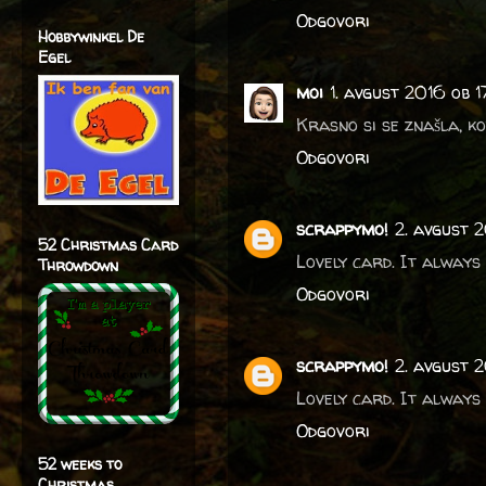
Odgovori
Hobbywinkel De
Egel
moi
1. avgust 2016 ob 
Krasno si se znašla, ko
Odgovori
scrappymo!
2. avgust 
52 Christmas Card
Lovely card. It always
Throwdown
Odgovori
scrappymo!
2. avgust 
Lovely card. It always
Odgovori
52 weeks to
Christmas