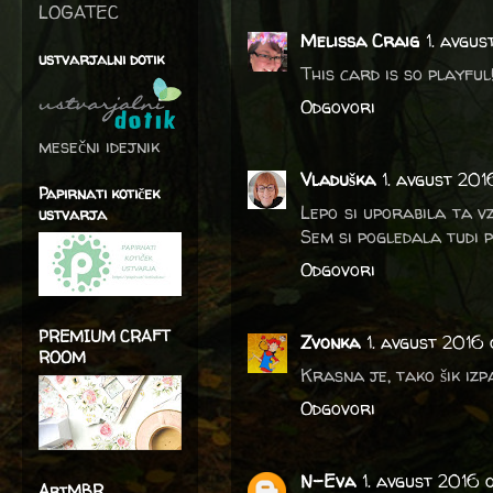
LOGATEC
Melissa Craig
1. avgus
ustvarjalni dotik
This card is so playfu
Odgovori
mesečni idejnik
Vladuška
1. avgust 20
Papirnati kotiček
Lepo si uporabila ta vz
ustvarja
Sem si pogledala tudi p
Odgovori
PREMIUM CRAFT
Zvonka
1. avgust 2016
ROOM
Krasna je, tako šik izp
Odgovori
N-Eva
1. avgust 2016 
ArtMBR