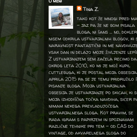
O meni
Tina Z.
tako kot že mnogi pred m
- jaz pa že ne bom pisala
bloga, ni šans ... no, dokler
nisem odkrila ustvarjalnih blogov, ki 
naravnost fantastični in me navdihuj
vsak dan in delajo moje življenje lepš
Z ustvarjanjem sem začela recimo da
okrog leta 2010, ko mi je mož kupil
cuttlebuga, ki je postal moja obsesija
aprila 2015 pa se je temu pridružilo 
pisanje bloga. Moja ustvarjalna
obsesija je ustvarjanje po skicah, ki 
moja izhodiščna točka navdiha, sicer p
nimam nekega prevladujočega
ustvarjalnega sloga. Kot pravim, se
rada igram s papirjem in spoznavam
različne tehnike pri tem – od CAS do
vintage, od akvarelnega sloga do