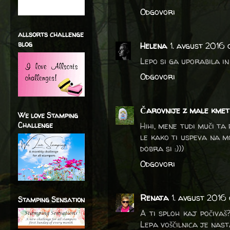
Odgovori
allsorts challenge
blog
Helena
1. avgust 2016 
Lepo si ga uporabila i
Odgovori
Čarovnije z male kmet
We love Stamping
Challenge
Hihi, mene tudi muči ta
le kako ti uspeva na mo
dobra si :)))
Odgovori
Renata
1. avgust 2016
Stamping Sensation
A ti sploh kaj počivaš
Lepa voščilnica je nast