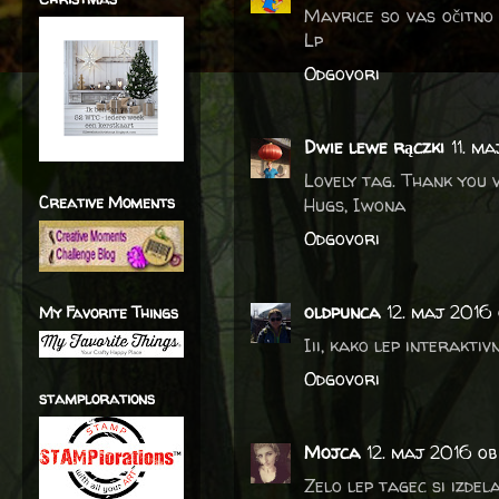
Mavrice so vas očitno 
Lp
Odgovori
Dwie lewe rączki
11. m
Lovely tag. Thank you 
Creative Moments
Hugs, Iwona
Odgovori
oldpunca
12. maj 2016
My Favorite Things
Iii, kako lep interaktiv
Odgovori
stamplorations
Mojca
12. maj 2016 ob
Zelo lep tagec si izdel