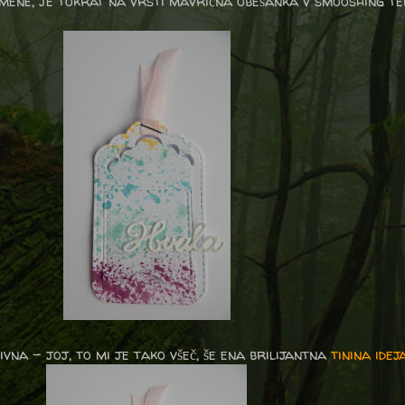
mene, je tokrat na vrsti mavrična obešanka v smooshing teh
ivna - joj, to mi je tako všeč, še ena brilijantna
tinina idej