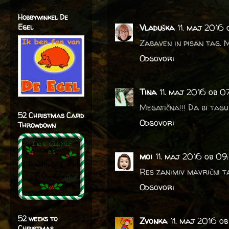
Hobbywinkel De
Egel
Vladuška
11. maj 2016
Zabaven in pisan tag. M
Odgovori
Tina
11. maj 2016 ob 0
Megatična!!! Da bi tagu
52 Christmas Card
Odgovori
Throwdown
moi
11. maj 2016 ob 09
Res zanimiv mavrični ta
Odgovori
52 weeks to
Zvonka
11. maj 2016 ob
Christmas