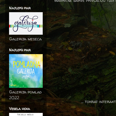
mavrične barve privlačijo tudi 
Najlepši par
Galerija meseca
Najlepši par
Galerija pomlad
2022
... tokrat interakt
Vesela hiška