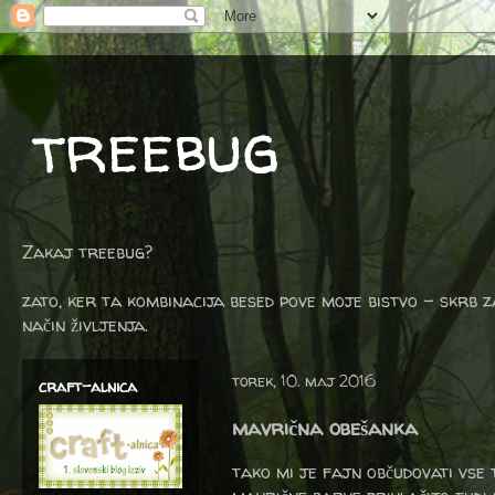
treebug
Zakaj treebug?
zato, ker ta kombinacija besed pove moje bistvo - skrb z
način življenja.
torek, 10. maj 2016
craft-alnica
mavrična obešanka
tako mi je fajn občudovati vse 