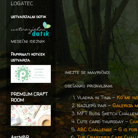
LOGATEC
ustvarjalni dotik
mesečni idejnik
Papirnati kotiček
ustvarja
imejte se mavrično!
obešanko prijavljam:
PREMIUM CRAFT
Vladka in Tina -
Ko me in
ROOM
Najlepši par -
Galerija 
MFT Blog Sketch Challe
Cute card thursday -
Cha
ABC Challenge
-
G is fo
The Crafter's Cafe Chall
ArtMBR