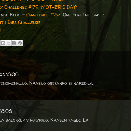
y Challenge #179 "MOTHER'S DAY"
lenge Blog -
Challenge #187
: One For The Ladies
th Dies Challenge
!
ob 18:00
fenomenalno. Krasno obešanko si naredila.
 18:08
ila balonček v mavrico. Krasen tagec. Lp