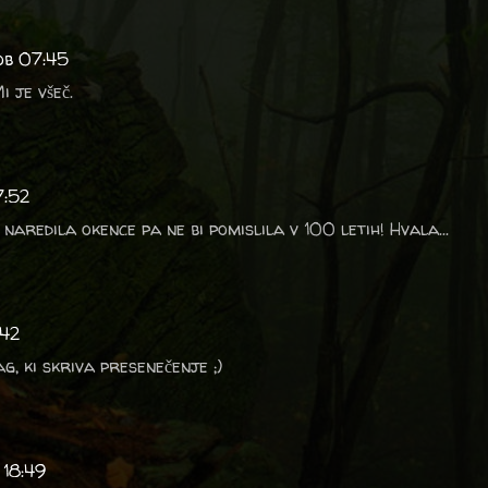
 ob 07:45
i je všeč.
7:52
 naredila okence pa ne bi pomislila v 100 letih! Hvala...
:42
g, ki skriva presenečenje ;)
 18:49