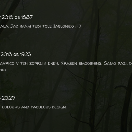
j 2016 ob 18:37
ala. Jaz imam tudi tole šablonico ;-)
 2016 ob 19:23
mavrico v teh zoprnih dneh. Krasen smooshing. Samo pazi, d
čao
b 20:29
ly colours and fabulous design.