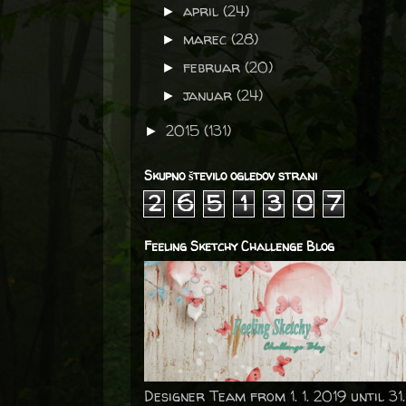
april
(24)
►
marec
(28)
►
februar
(20)
►
januar
(24)
►
2015
(131)
►
Skupno število ogledov strani
2
6
5
1
3
0
7
Feeling Sketchy Challenge Blog
Designer Team from 1. 1. 2019 until 31.