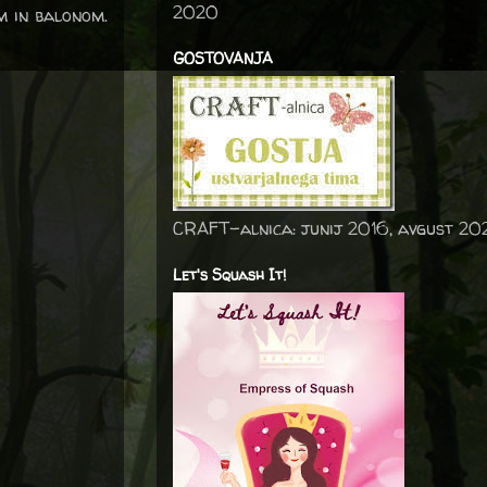
2020
m in balonom.
GOSTOVANJA
CRAFT-alnica: junij 2016, avgust 20
Let's Squash It!