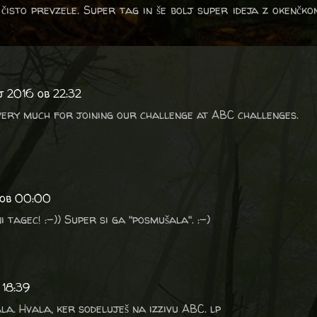
čisto prevzele. Super tag in še bolj super ideja z okenčko
aj 2016 ob 22:32
very much for joining our challenge at ABC challenges.
 ob 00:00
ni tagec! :-)) Super si ga "posmušala". :-)
 18:39
ala. Hvala, ker sodeluješ na izzivu ABC. lp