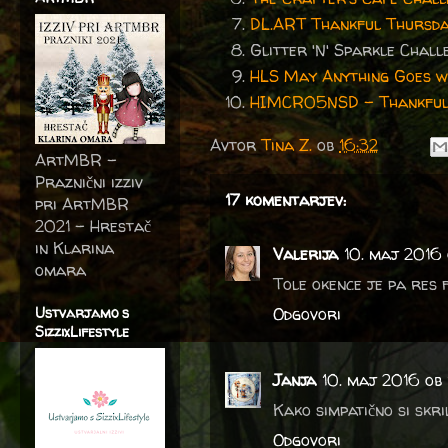
DL.ART Thankful Thursda
Glitter 'N' Sparkle Chal
HLS May Anything Goes wi
HIMCR05NSD - Thankful
Avtor
Tina Z.
ob
16:32
ArtMBR -
Praznični izziv
17 komentarjev:
pri ArtMBR
2021 – Hrestač
in Klarina
Valerija
10. maj 2016 
omara
Tole okence je pa res 
Ustvarjamo s
Odgovori
SizzixLifestyle
Janja
10. maj 2016 ob
Kako simpatično si skr
Odgovori