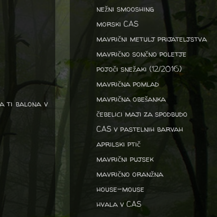
nežni smooshing
morski CAS
mavrični metulj prijateljstva
mavrično sončno poletje
pojoči snežaki (12/2016)
mavrična pomlad
mavrična obešanka
a ti balona v
čebelici maji za spodbudo
CAS v pastelnih barvah
aprilski ptič
mavrični pujsek
mavrično oranžna
house-mouse
hvala v CAS