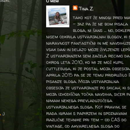
niki.
O meni
Tina Z.
tako kot že mnogi pred m
- jaz pa že ne bom pisala
bloga, ni šans ... no, dokler
nisem odkrila ustvarjalnih blogov, ki 
naravnost fantastični in me navdihuj
vsak dan in delajo moje življenje lepš
Z ustvarjanjem sem začela recimo da
okrog leta 2010, ko mi je mož kupil
cuttlebuga, ki je postal moja obsesija
aprila 2015 pa se je temu pridružilo 
pisanje bloga. Moja ustvarjalna
obsesija je ustvarjanje po skicah, ki 
moja izhodiščna točka navdiha, sicer p
nimam nekega prevladujočega
ustvarjalnega sloga. Kot pravim, se
rada igram s papirjem in spoznavam
a
:)
različne tehnike pri tem – od CAS do
vintage, od akvarelnega sloga do