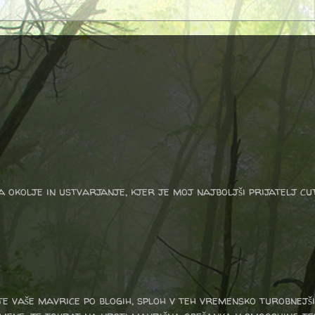
a okolje in ustvarjanje, kjer je moj najboljši prijatelj cu
te vaše mavrice po blogih, sploh v teh vremensko turobnejših