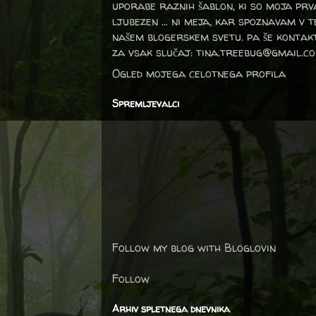
uporabe raznih šablon, ki so moja prv
ljubezen … ni meja, kar spoznavam v 
našem blogerskem svetu. pa še kontak
za vsak slučaj: tina.treebug@gmail.c
Ogled mojega celotnega profila
Spremljevalci
Follow my blog with Bloglovin
Follow
Arhiv spletnega dnevnika