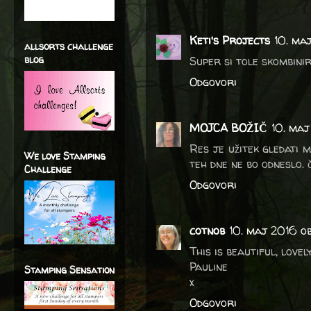
Keti's Projects
10. ma
allsorts challenge
blog
Super si tole skombinir
Odgovori
MOJCA BOŽIČ
10. maj
Res je užitek gledati 
We love Stamping
teh dne ne bo odneslo. 
Challenge
Odgovori
cotnob
10. maj 2016 o
This is beautiful, love
Pauline
Stamping Sensation
x
Odgovori