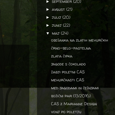
september
(20)
►
avgust
(21)
►
julij
(20)
►
junij
(22)
►
maj
(24)
▼
obešanka na zlatih mehurčkih
črno-belo-pastelna
zlata čipka
jagode s čokolado
žabji poletni CAS
mehurčkasti CAS
med jagodami in češnjami
božični par (13/2016)
CAS z Marianne Design
vonj po poletju