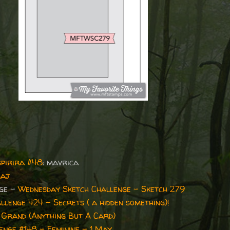
spirira #48
: mavrica
maj
nge -
Wednesday Sketch Challenge - Sketch 279
llenge 424 - Secrets ( a hidden something)!
r Grand (Anything But A Card)
enge #148 - Feminine - 1 May