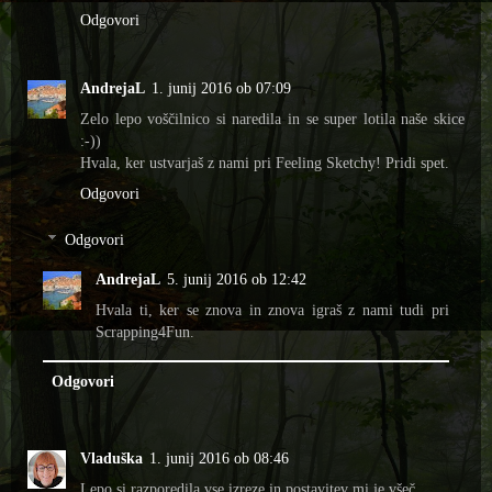
Odgovori
AndrejaL
1. junij 2016 ob 07:09
Zelo lepo voščilnico si naredila in se super lotila naše skice
:-))
Hvala, ker ustvarjaš z nami pri Feeling Sketchy! Pridi spet.
Odgovori
Odgovori
AndrejaL
5. junij 2016 ob 12:42
Hvala ti, ker se znova in znova igraš z nami tudi pri
Scrapping4Fun.
Odgovori
Vladuška
1. junij 2016 ob 08:46
Lepo si razporedila vse izreze in postavitev mi je všeč.