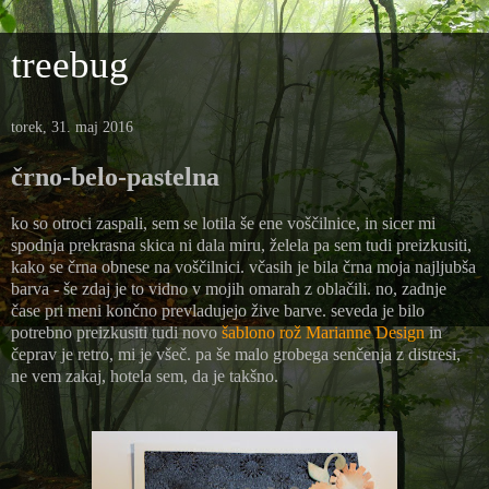
treebug
torek, 31. maj 2016
črno-belo-pastelna
ko so otroci zaspali, sem se lotila še ene voščilnice, in sicer mi
spodnja prekrasna skica ni dala miru, želela pa sem tudi preizkusiti,
kako se črna obnese na voščilnici. včasih je bila črna moja najljubša
barva - še zdaj je to vidno v mojih omarah z oblačili. no, zadnje
čase pri meni končno prevladujejo žive barve. seveda je bilo
potrebno preizkusiti tudi novo
šablono rož Marianne Design
in
čeprav je retro, mi je všeč. pa še malo grobega senčenja z distresi,
ne vem zakaj, hotela sem, da je takšno.