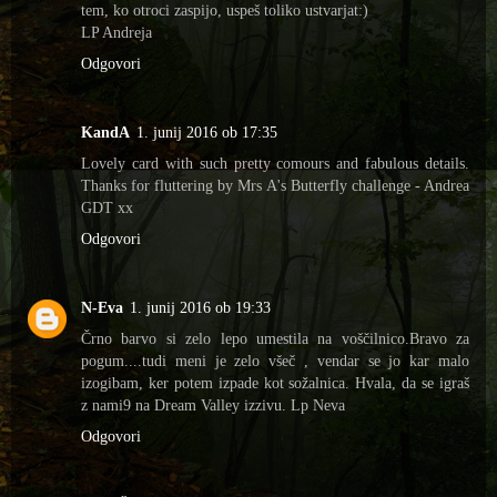
tem, ko otroci zaspijo, uspeš toliko ustvarjat:)
LP Andreja
Odgovori
KandA
1. junij 2016 ob 17:35
Lovely card with such pretty comours and fabulous details.
Thanks for fluttering by Mrs A's Butterfly challenge - Andrea
GDT xx
Odgovori
N-Eva
1. junij 2016 ob 19:33
Črno barvo si zelo lepo umestila na voščilnico.Bravo za
pogum....tudi meni je zelo všeč , vendar se jo kar malo
izogibam, ker potem izpade kot sožalnica. Hvala, da se igraš
z nami9 na Dream Valley izzivu. Lp Neva
Odgovori