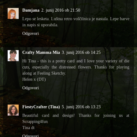
Damjana
2. junij 2016 ob 21:50
Lepo se lesketa. Luštna retro voščilnica je nastala. Lepe barve
in napis si uporabila.
Odgovori
Crafty Mamma Mia
3. junij 2016 ob 14:25
Hi Tina - this is a pretty card and I love your variety of die
cuts, especially the distressed flowers. Thanks for playing
along at Feeling Sketchy.
Helen x (DT)
Odgovori
FiestyCrafter (Tina)
5. junij 2016 ob 13:23
Beautiful card and design! Thanks for joining us at
Scrapping4fun
Tina dt
Odgovori