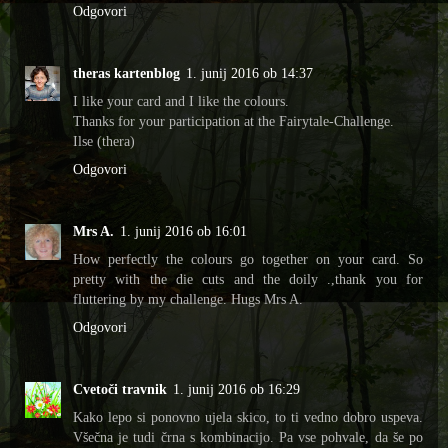
Odgovori
theras kartenblog
1. junij 2016 ob 14:37
I like your card and I like the colours.
Thanks for your participation at the Fairytale-Challenge.
Ilse (thera)
Odgovori
Mrs A.
1. junij 2016 ob 16:01
How perfectly the colours go together on your card. So
pretty with the die cuts and the doily .,thank you for
fluttering by my challenge. Hugs Mrs A.
Odgovori
Cvetoči travnik
1. junij 2016 ob 16:29
Kako lepo si ponovno ujela skico, to ti vedno dobro uspeva.
Všečna je tudi črna s kombinacijo. Pa vse pohvale, da še po