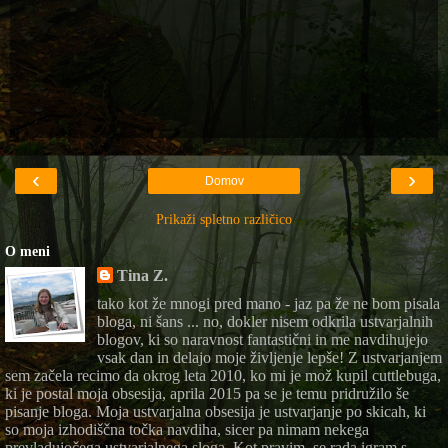
‹
›
Domov
Prikaži spletno različico
O meni
Tina Z.
tako kot že mnogi pred mano - jaz pa že ne bom pisala
bloga, ni šans ... no, dokler nisem odkrila ustvarjalnih
blogov, ki so naravnost fantastični in me navdihujejo
vsak dan in delajo moje življenje lepše! Z ustvarjanjem
sem začela recimo da okrog leta 2010, ko mi je mož kupil cuttlebuga,
ki je postal moja obsesija, aprila 2015 pa se je temu pridružilo še
pisanje bloga. Moja ustvarjalna obsesija je ustvarjanje po skicah, ki
so moja izhodiščna točka navdiha, sicer pa nimam nekega
prevladujočega ustvarjalnega sloga. Kot pravim, se rada igram s