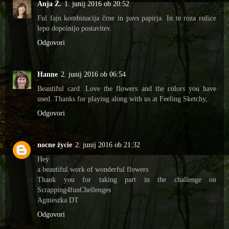
Anja Ž.
1. junij 2016 ob 20:52
Ful fajn kombinacija črne in pavs papirja. In te roza rožice
lepo dopolnijo postavitev.
Odgovori
Hanne
2. junij 2016 ob 06:54
Beautiful card. Love the flowers and the colors you have
used. Thanks for playing along with us at Feeling Sketchy,
Odgovori
nocne życie
2. junij 2016 ob 21:32
Hey
a beautiful work of wonderful flowers
Thank you for taking part in the challenge on
Scrapping4funChellenges
Agnieszka DT
Odgovori