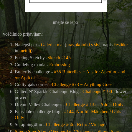
imejte se lepo!
voščilnico prijavljam:
Najlepši par -
Galerija maj
(
pravokotniki s šivi
, napis
čestitke
in
metulj
)
Feeling Sketchy -
Sketch #145
Cuttlebug mania -
Embossing
Butterfly challenge -
#55 Butterflies + A is for Aperture and
/or Apricot
Crafty gals corner -
Challenge #73 ~ Anything Goes
Glitter 'N' Sparkle Challenge Blog -
Challenge #190
: flower
power
Dream Valley Challenges -
Challenge # 132 - Add a Doily
Fairy tale challenge blog -
#144, Nur für Mädchen / Girls
Only
Scrapping4fun -
Challenge #66 - Retro / Vintage
Simon Says Stamp Wednesday Challenge
-
Simon Says: