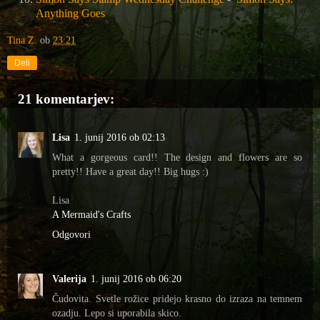
Anything Goes
Tina Z.
ob
23:21
Deli
21 komentarjev:
Lisa
1. junij 2016 ob 02:13
What a gorgeous card!! The design and flowers are so
pretty!! Have a great day!! Big hugs :)
Lisa
A Mermaid's Crafts
Odgovori
Valerija
1. junij 2016 ob 06:20
Čudovita. Svetle rožice pridejo krasno do izraza na temnem
ozadju. Lepo si uporabila skico.