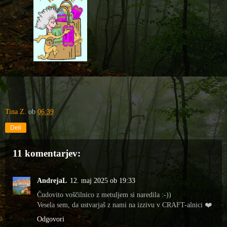
Tina Z.
ob
06:39
Deli
11 komentarjev:
AndrejaL
12. maj 2025 ob 19:33
Čudovito voščilnico z metuljem si naredila :-))
Vesela sem, da ustvarjaš z nami na izzivu v CRAFT-alnici ❤️
Odgovori