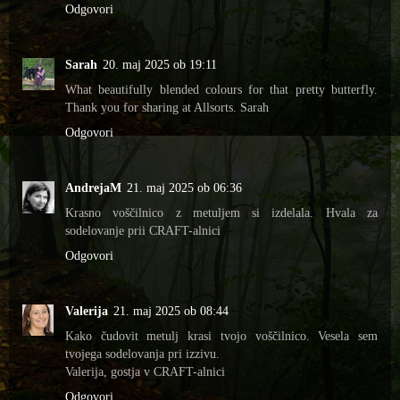
Odgovori
Sarah
20. maj 2025 ob 19:11
What beautifully blended colours for that pretty butterfly.
Thank you for sharing at Allsorts. Sarah
Odgovori
AndrejaM
21. maj 2025 ob 06:36
Krasno voščilnico z metuljem si izdelala. Hvala za
sodelovanje prii CRAFT-alnici
Odgovori
Valerija
21. maj 2025 ob 08:44
Kako čudovit metulj krasi tvojo voščilnico. Vesela sem
tvojega sodelovanja pri izzivu.
Valerija, gostja v CRAFT-alnici
Odgovori