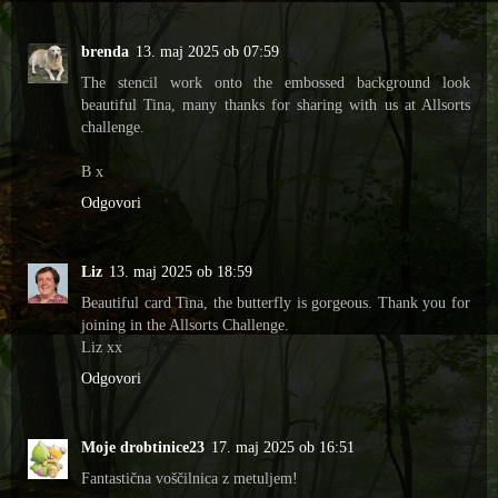
brenda
13. maj 2025 ob 07:59
The stencil work onto the embossed background look
beautiful Tina, many thanks for sharing with us at Allsorts
challenge.
B x
Odgovori
Liz
13. maj 2025 ob 18:59
Beautiful card Tina, the butterfly is gorgeous. Thank you for
joining in the Allsorts Challenge.
Liz xx
Odgovori
Moje drobtinice23
17. maj 2025 ob 16:51
Fantastična voščilnica z metuljem!