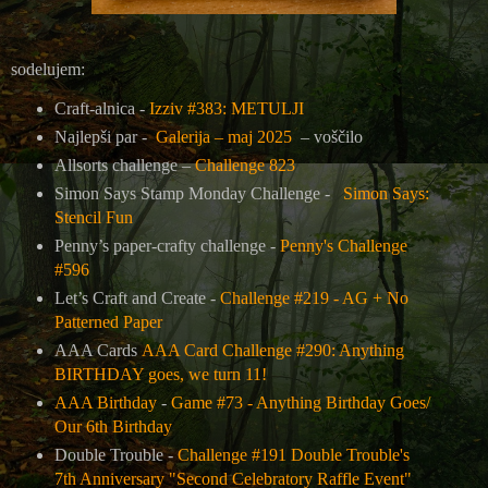
sodelujem:
Craft-alnica -
Izziv #383: METULJI
Najlepši par -
Galerija – maj 2025
– voščilo
Allsorts challenge –
Challenge 823
Simon Says Stamp Monday Challenge -
Simon Says:
Stencil Fun
Penny’s paper-crafty challenge -
Penny's Challenge
#596
Let’s Craft and Create -
Challenge #219 - AG + No
Patterned Paper
AAA Cards
AAA Card Challenge #290: Anything
BIRTHDAY goes, we turn 11!
AAA Birthday
-
Game #73 - Anything Birthday Goes/
Our 6th Birthday
Double Trouble -
Challenge #191 Double Trouble's
7th Anniversary "Second Celebratory Raffle Event"