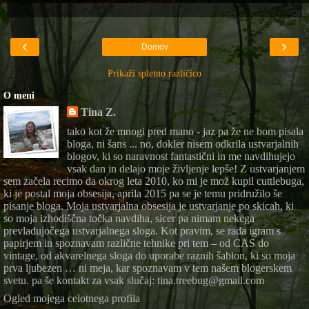
‹
›
Domov
Prikaži spletno različico
O meni
Tina Z.
tako kot že mnogi pred mano - jaz pa že ne bom pisala
bloga, ni šans ... no, dokler nisem odkrila ustvarjalnih
blogov, ki so naravnost fantastični in me navdihujejo
vsak dan in delajo moje življenje lepše! Z ustvarjanjem
sem začela recimo da okrog leta 2010, ko mi je mož kupil cuttlebuga,
ki je postal moja obsesija, aprila 2015 pa se je temu pridružilo še
pisanje bloga. Moja ustvarjalna obsesija je ustvarjanje po skicah, ki
so moja izhodiščna točka navdiha, sicer pa nimam nekega
prevladujočega ustvarjalnega sloga. Kot pravim, se rada igram s
papirjem in spoznavam različne tehnike pri tem – od CAS do
vintage, od akvarelnega sloga do uporabe raznih šablon, ki so moja
prva ljubezen … ni meja, kar spoznavam v tem našem blogerskem
svetu. pa še kontakt za vsak slučaj: tina.treebug@gmail.com
Ogled mojega celotnega profila