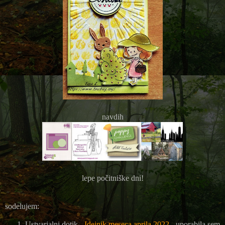
navdih
lepe počitniške dni!
sodelujem:
Ustvarjalni dotik -
Idejnik meseca aprila 2022
- uporabila sem