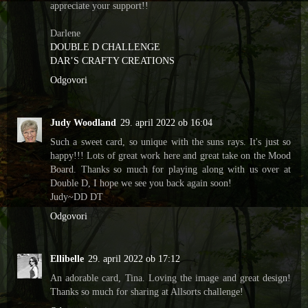
appreciate your support!!
Darlene
DOUBLE D CHALLENGE
DAR’S CRAFTY CREATIONS
Odgovori
Judy Woodland
29. april 2022 ob 16:04
Such a sweet card, so unique with the suns rays. It's just so
happy!!! Lots of great work here and great take on the Mood
Board. Thanks so much for playing along with us over at
Double D, I hope we see you back again soon!
Judy~DD DT
Odgovori
Ellibelle
29. april 2022 ob 17:12
An adorable card, Tina. Loving the image and great design!
Thanks so much for sharing at Allsorts challenge!