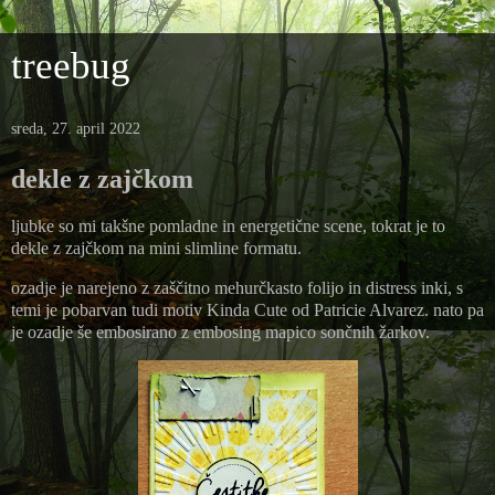
treebug
sreda, 27. april 2022
dekle z zajčkom
ljubke so mi takšne pomladne in energetične scene, tokrat je to
dekle z zajčkom na mini slimline formatu.
ozadje je narejeno z zaščitno mehurčkasto folijo in distress inki, s
temi je pobarvan tudi motiv Kinda Cute od Patricie Alvarez. nato pa
je ozadje še embosirano z embosing mapico sončnih žarkov.