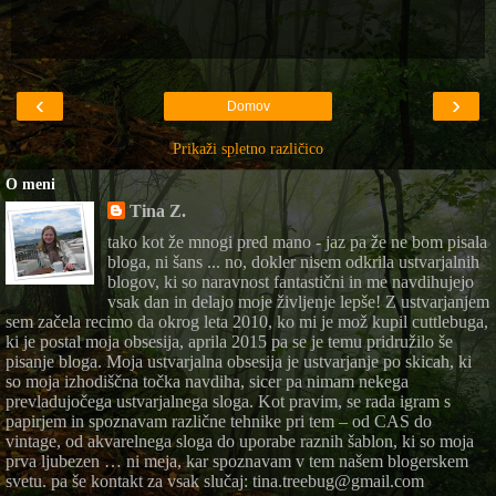
‹
›
Domov
Prikaži spletno različico
O meni
Tina Z.
tako kot že mnogi pred mano - jaz pa že ne bom pisala
bloga, ni šans ... no, dokler nisem odkrila ustvarjalnih
blogov, ki so naravnost fantastični in me navdihujejo
vsak dan in delajo moje življenje lepše! Z ustvarjanjem
sem začela recimo da okrog leta 2010, ko mi je mož kupil cuttlebuga,
ki je postal moja obsesija, aprila 2015 pa se je temu pridružilo še
pisanje bloga. Moja ustvarjalna obsesija je ustvarjanje po skicah, ki
so moja izhodiščna točka navdiha, sicer pa nimam nekega
prevladujočega ustvarjalnega sloga. Kot pravim, se rada igram s
papirjem in spoznavam različne tehnike pri tem – od CAS do
vintage, od akvarelnega sloga do uporabe raznih šablon, ki so moja
prva ljubezen … ni meja, kar spoznavam v tem našem blogerskem
svetu. pa še kontakt za vsak slučaj: tina.treebug@gmail.com