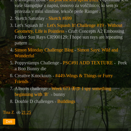
vaše štampiljke z napisi, osnovo za voščilnico, ki sem jo
prirezala v mini slimline, tekoče perle Ranger .
Sketch Saturday
-
Sketch #699
Let's Squash It! -
Let's Squash It! Challenge #19 - Without
Geometry, Life is Pointless
- Craft Concepts A2 Embossing
Folder Sun Rays CR900129; I hope sun rays are repeating
pattern ...
Simon Monday Challenge Blog
-
Simon Says: Wild and
Wonderful
Poppystamps Challenge -
PSC#91 ADD TEXTURE
- Peek
a Boo Bunny die
Creative Knockouts -
#449-Wings & Things or Furry
Friends
Allsorts challenge -
Week 673
🦋🍺
I spy something
beginning with 'B'
- bunny
Double D challenges -
Buildings
Tina Z.
ob
21:25
Deli