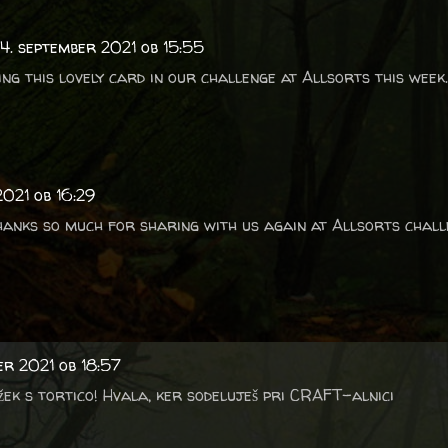
4. september 2021 ob 15:55
g this lovely card in our challenge at Allsorts this week.
2021 ob 16:29
anks so much for sharing with us again at Allsorts chall
er 2021 ob 18:57
žek s tortico! Hvala, ker sodeluješ pri CRAFT-alnici