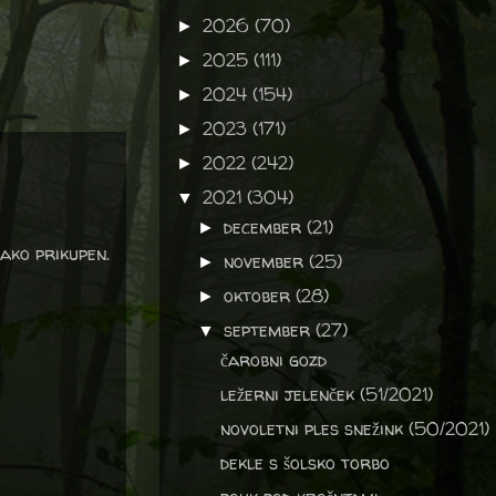
2026
(70)
►
2025
(111)
►
2024
(154)
►
2023
(171)
►
2022
(242)
►
2021
(304)
▼
december
(21)
►
ako prikupen.
november
(25)
►
oktober
(28)
►
september
(27)
▼
čarobni gozd
ležerni jelenček (51/2021)
novoletni ples snežink (50/2021)
dekle s šolsko torbo