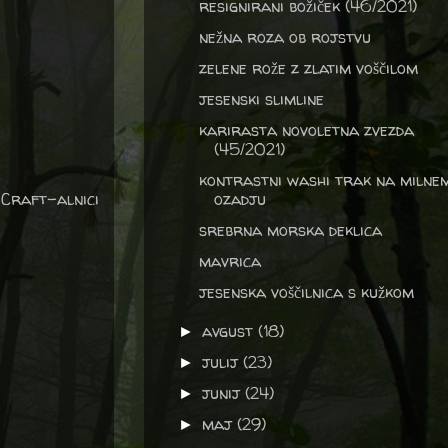
resignirani božiček (46/2021)
nežna roza ob rojstvu
zelene rože z zlatim voščilom
jesenski slimline
karirasta novoletna zvezda
(45/2021)
kontrastni washi trak na milne
 Craft-alnici
ozadju
srebrna morska deklica
mavrica
jesenska voščilnica s kužkom
avgust
(18)
►
julij
(23)
►
junij
(24)
►
maj
(29)
►