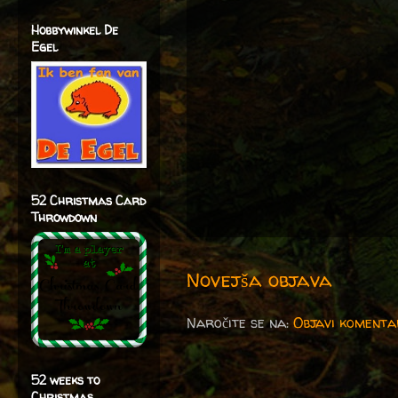
Hobbywinkel De
Egel
52 Christmas Card
Throwdown
Novejša objava
Naročite se na:
Objavi komenta
52 weeks to
Christmas