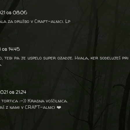
021 ob 08:06
ala za družbo v Craft-alnici. Lp
 ob 14:45
, tebi pa je uspelo super ozadje. Hvala, ker sodeluješ pri
.
021 ob 21:24
 tortica :-)) Krasna voščilnica.
aš z nami v CRAFT-alnici ❤️