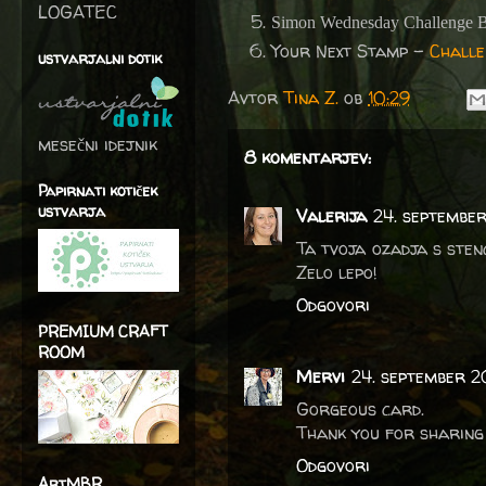
LOGATEC
Simon Wednesday Challenge 
Your Next Stamp -
Challe
ustvarjalni dotik
Avtor
Tina Z.
ob
10:29
mesečni idejnik
8 komentarjev:
Papirnati kotiček
ustvarja
Valerija
24. september 
Ta tvoja ozadja s sten
Zelo lepo!
Odgovori
PREMIUM CRAFT
ROOM
Mervi
24. september 20
Gorgeous card.
Thank you for sharing 
Odgovori
ArtMBR