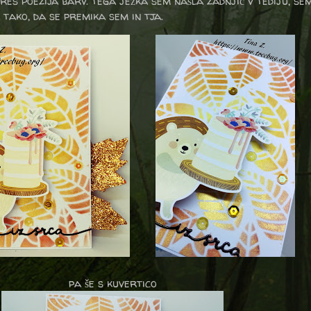
res poezija barv. tega ježka sem našla zadnjič v tediju, se
 tako, da se premika sem in tja.
pa še s kuvertico