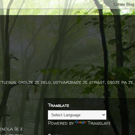
ttlebug. okolje je delo, ustvarjanje je strast, oboje pa je
Translate
Powered by
Translate
nčila še z