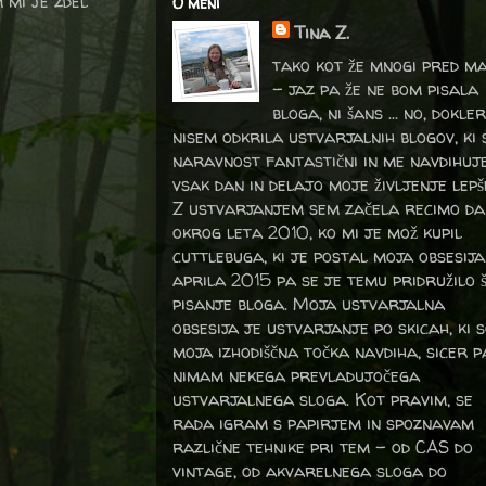
m mi je zdel
O meni
Tina Z.
tako kot že mnogi pred m
- jaz pa že ne bom pisala
bloga, ni šans ... no, dokler
nisem odkrila ustvarjalnih blogov, ki 
naravnost fantastični in me navdihuj
vsak dan in delajo moje življenje lepš
Z ustvarjanjem sem začela recimo da
okrog leta 2010, ko mi je mož kupil
cuttlebuga, ki je postal moja obsesija
aprila 2015 pa se je temu pridružilo 
pisanje bloga. Moja ustvarjalna
obsesija je ustvarjanje po skicah, ki 
moja izhodiščna točka navdiha, sicer p
nimam nekega prevladujočega
ustvarjalnega sloga. Kot pravim, se
rada igram s papirjem in spoznavam
različne tehnike pri tem – od CAS do
vintage, od akvarelnega sloga do