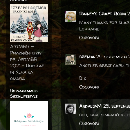
Rainey's Craft Room
2
Many thanks for sharin
Lorraine
Odgovori
ArtMBR -
Praznični izziv
brenda
24. september 
pri ArtMBR
Another great card, th
2021 – Hrestač
in Klarina
B x
omara
Odgovori
Ustvarjamo s
SizzixLifestyle
AndrejaM
25. septemb
ooo, kako simpatičen je
Odgovori