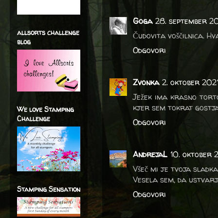
Goga
28. september 2
allsorts challenge
Čudovita voščilnica. Hv
blog
Odgovori
Zvonka
2. oktober 2021
Ježek ima krasno torto
kjer sem tokrat gostja
We love Stamping
Challenge
Odgovori
AndrejaL
10. oktober 2
Všeč mi je tvoja sladka
Vesela sem, da ustvarj
Stamping Sensation
Odgovori