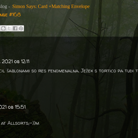
Blog -
Simon Says: Card +Matching Envelope
nge #168
2021 ob 12:11
cil šablonami so res fenomenalna. Ježek s tortico pa tudi t
21 ob 15:51
at Allsorts;-))m