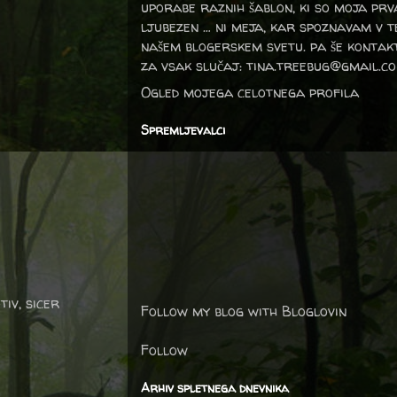
uporabe raznih šablon, ki so moja prv
ljubezen … ni meja, kar spoznavam v 
našem blogerskem svetu. pa še kontak
za vsak slučaj: tina.treebug@gmail.c
Ogled mojega celotnega profila
Spremljevalci
iv, sicer
Follow my blog with Bloglovin
Follow
Arhiv spletnega dnevnika