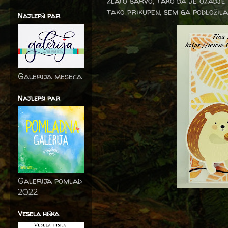
zlato barvo, tako da je ozadje 
tako prikupen, sem ga podložila
Najlepši par
Galerija meseca
Najlepši par
Galerija pomlad
2022
Vesela hiška