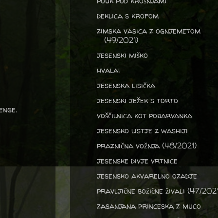
pouk pod krošnjami
deklica s krofom
zimska vasica z ognjemetom
(49/2021)
jesenski miško
hvala!
jesenska lisička
jesenski ježek s torto
enge.
voščilnica kot pobarvanka
jesensko listje z washiji
praznična vožnja (48/2021)
jesenske divje vrtnice
jesensko akvarelno ozadje
pravljične božične živali (47/2021
zasanjana princeska z muco