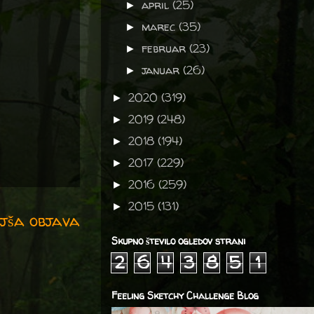
april
(25)
►
marec
(35)
►
februar
(23)
►
januar
(26)
►
2020
(319)
►
2019
(248)
►
2018
(194)
►
2017
(229)
►
2016
(259)
►
2015
(131)
►
jša objava
Skupno število ogledov strani
2
6
4
3
8
5
1
Feeling Sketchy Challenge Blog