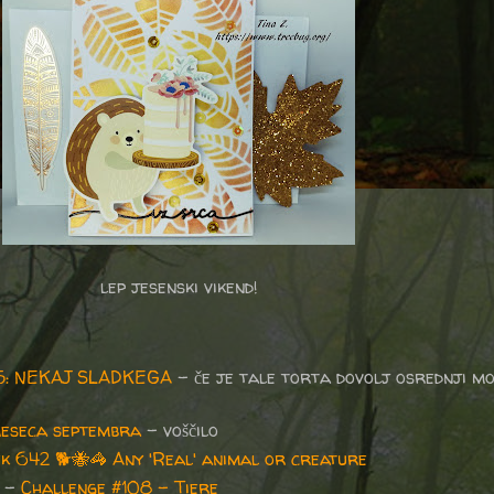
lep jesenski vikend!
95: NEKAJ SLADKEGA
- če je tale torta dovolj osrednji mot
meseca septembra
- voščilo
k 642
🐕🐝🦓
Any 'Real' animal or creature
-
Challenge #108 - Tiere