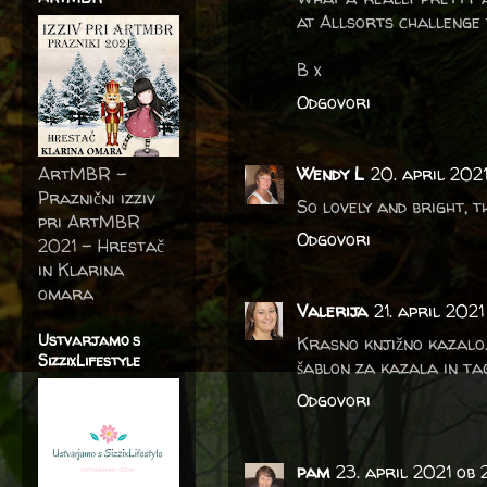
at Allsorts challenge 
B x
Odgovori
ArtMBR -
Wendy L
20. april 202
Praznični izziv
So lovely and bright, t
pri ArtMBR
Odgovori
2021 – Hrestač
in Klarina
omara
Valerija
21. april 2021
Ustvarjamo s
Krasno knjižno kazalo. 
SizzixLifestyle
šablon za kazala in ta
Odgovori
pam
23. april 2021 ob 2