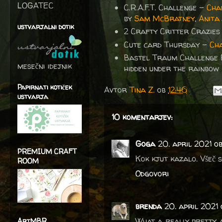
LOGATEC
C.R.A.F.T. Challenge -
Cha
by
Sam McBratney
,
Anita
ustvarjalni dotik
2 Crafty Critter Crazies
Cute card Thursday -
Cha
Bastel Traum Challenge
mesečni idejnik
hidden under the rainbow
Papirnati kotiček
Avtor
Tina Z.
ob
12:46
ustvarja
10 komentarjev:
Goga
20. april 2021 o
PREMIUM CRAFT
Kok kjut kazalo. Všeč 
ROOM
Odgovori
brenda
20. april 2021
What a really pretty a
ArtMBR