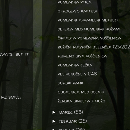
pomladna ptica
okrogla s kaktusi
pomladni akvarelni metulji
deklica med rumenimi rožami
čipkasta pomladna voščilnica
božični mavrični jelenček (23/202
eways, but it
rumeno siva voščilnica
pomladna ježka
velikonočne v CAS
jurski park
gugalnica med oblaki
 me smile!
ženska sihueta z rožo
marec
(35)
►
februar
(23)
►