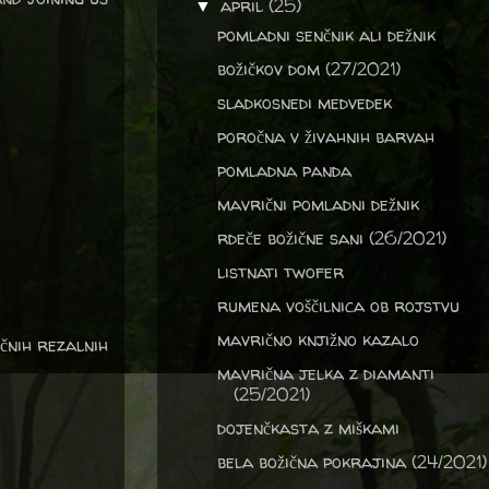
april
(25)
▼
pomladni senčnik ali dežnik
božičkov dom (27/2021)
sladkosnedi medvedek
poročna v živahnih barvah
pomladna panda
mavrični pomladni dežnik
rdeče božične sani (26/2021)
listnati twofer
rumena voščilnica ob rojstvu
mavrično knjižno kazalo
ičnih rezalnih
mavrična jelka z diamanti
(25/2021)
dojenčkasta z miškami
bela božična pokrajina (24/2021)