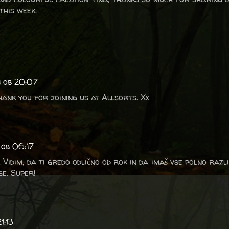
this week.
1 ob 20:07
hank you for joining us at Allsorts. Xx
 ob 06:17
Vidim, da ti gredo odlično od rok in da imaš vse polno razl
ge. Super!
1:13