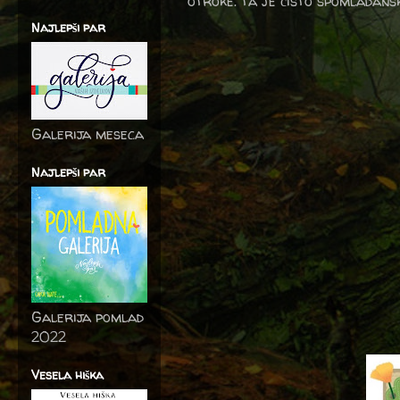
otroke. ta je čisto spomladansk
Najlepši par
Galerija meseca
Najlepši par
Galerija pomlad
2022
Vesela hiška