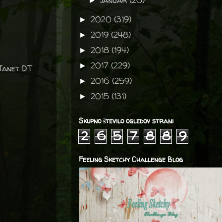
januar
(26)
►
2020
(319)
►
2019
(248)
►
2018
(194)
►
2017
(229)
►
 Janet DT
2016
(259)
►
2015
(131)
►
Skupno število ogledov strani
2
6
5
7
8
8
9
Feeling Sketchy Challenge Blog