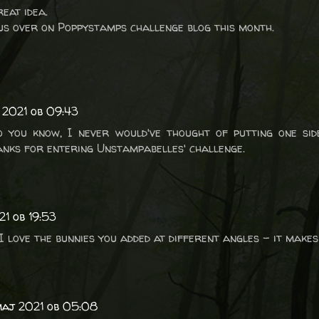
reat idea.
us over on Poppystamps challenge blog this month.
l 2021 ob 09:43
Do you know, I never would've thought of putting one sid
anks for entering Unstampabelles' challenge.
21 ob 19:53
I love the bunnies you added at different angles - it makes
maj 2021 ob 05:08