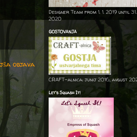
Designer Team from 1. 1. 2019 until 31.
2020
GOSTOVANJA
jša objava
CRAFT-alnica: junij 2016, avgust 20
Let's Squash It!