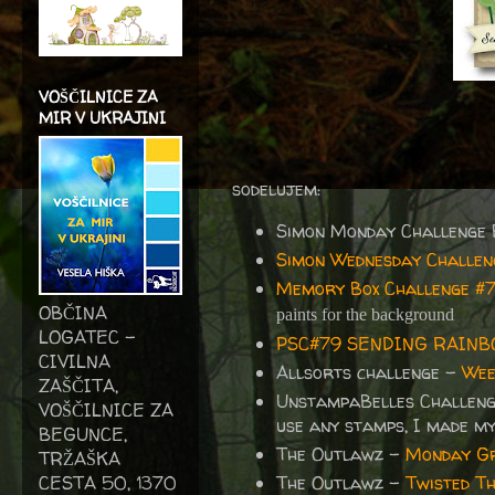
VOŠČILNICE ZA
MIR V UKRAJINI
sodelujem:
Simon Monday Challenge
Simon Wednesday Challe
Memory Box Challenge #71
OBČINA
paints for the background
LOGATEC -
PSC#79 SENDING RAIN
CIVILNA
Allsorts challenge -
We
ZAŠČITA,
UnstampaBelles Challen
VOŠČILNICE ZA
use any stamps, I made m
BEGUNCE,
The Outlawz -
Monday Gre
TRŽAŠKA
CESTA 50, 1370
The Outlawz -
Twisted Th