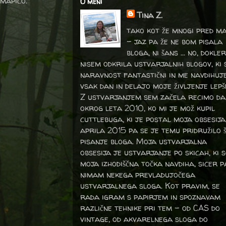
 mapico.
O meni
Tina Z.
tako kot že mnogi pred m
- jaz pa že ne bom pisala
bloga, ni šans ... no, dokler
nisem odkrila ustvarjalnih blogov, ki 
naravnost fantastični in me navdihuj
vsak dan in delajo moje življenje lepš
Z ustvarjanjem sem začela recimo da
okrog leta 2010, ko mi je mož kupil
cuttlebuga, ki je postal moja obsesija
aprila 2015 pa se je temu pridružilo 
pisanje bloga. Moja ustvarjalna
obsesija je ustvarjanje po skicah, ki 
moja izhodiščna točka navdiha, sicer p
nimam nekega prevladujočega
ustvarjalnega sloga. Kot pravim, se
rada igram s papirjem in spoznavam
različne tehnike pri tem – od CAS do
vintage, od akvarelnega sloga do