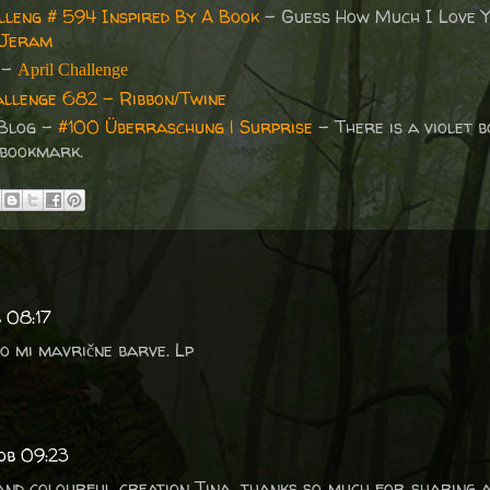
lleng # 594 Inspired By A Book
– Guess How Much I Love 
 Jeram
 -
April Challenge
llenge 682 - Ribbon/Twine
 Blog -
#100 Überraschung | Surprise
- There is a violet 
 bookmark.
b 08:17
so mi mavrične barve. Lp
 ob 09:23
nd colourful creation Tina, thanks so much for sharing a