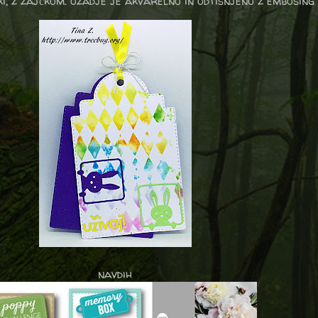
i, z zajčkom. ozadje je akvarelno in odtisnjeno z embosing
navdih