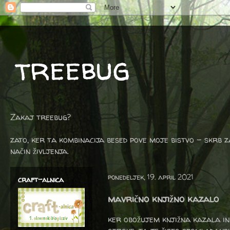
treebug
Zakaj treebug?
zato, ker ta kombinacija besed pove moje bistvo - skrb z
način življenja.
ponedeljek, 19. april 2021
craft-alnica
mavrično knjižno kazalo
ker obožujem knjižna kazala in 