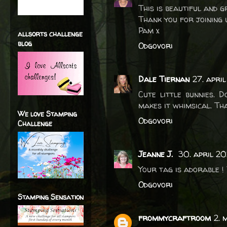
This is beautiful and g
Thank you for joining 
Pam x
allsorts challenge
blog
Odgovori
Dale Tiernan
27. apri
Cute little bunnies. 
makes it whimsical. Th
We love Stamping
Odgovori
Challenge
Jeanne J.
30. april 20
Your tag is adorable ! 
Odgovori
Stamping Sensation
frommycraftroom
2. 