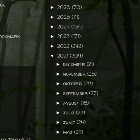
You
2026
(70)
►
2025
(111)
►
2024
(154)
►
bookmark
2023
(171)
►
2022
(242)
►
2021
(304)
▼
december
(21)
►
november
(25)
►
oktober
(28)
►
september
(27)
►
avgust
(18)
►
julij
(23)
►
junij
(24)
►
maj
(29)
►
nd joining us