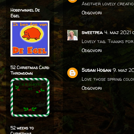
Another lovely creatio
Hobbywinkel De
Odgovori
Egel
sweetpea
4. maj 2021 
Lovely tag. Thanks for
Odgovori
52 Christmas Card
Susan Hogan
9. maj 20
Throwdown
Love those spring colo
Odgovori
52 weeks to
Christmas