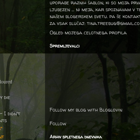
uporabe raznih šablon, ki so moja prv
ljubezen … ni meja, kar spoznavam v 
našem blogerskem svetu. pa še kontak
za vsak slučaj: tina.treebug@gmail.c
Ogled mojega celotnega profila
Spremljevalci
loured
y die
Follow my blog with Bloglovin
- I didn't
ints
Follow
"
nt
Arhiv spletnega dnevnika