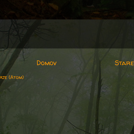
Domov
Stare
rje (Atom)