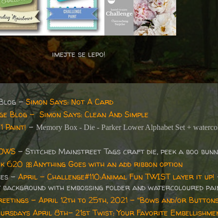
imejte se lepo!
 Blog -
Simon Says: Not A Card
nge Blog –
Simon Says: Clean And Simple
 Paint!
-
Memory Box - Die - Parker Lower Alphabet Set + waterco
BOWS
- Stitched Mainstreet Tags craft die, peek a boo bunn
ek 620
🎀
Anything Goes with an add ribbon option
ges -
April - Challenge#110:Animal Fun TWIST layer it up!
y background with embossing folder and watercoloured pa
etings - April 12th to 25th, 2021 - "Bows and/or Buttons
ursdays April 8th- 21st Twist: Your Favorite Embellishme