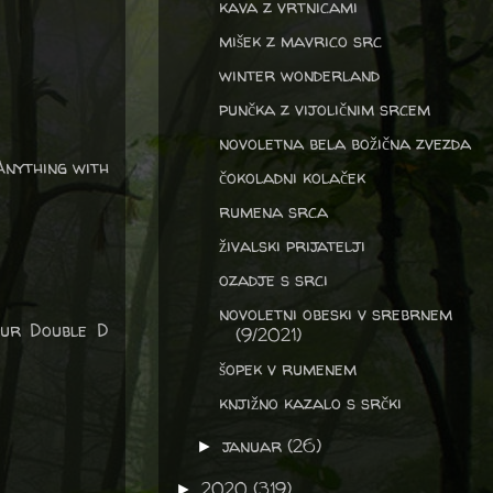
kava z vrtnicami
mišek z mavrico src
winter wonderland
punčka z vijoličnim srcem
novoletna bela božična zvezda
Anything with
čokoladni kolaček
rumena srca
živalski prijatelji
ozadje s srci
novoletni obeski v srebrnem
our Double D
(9/2021)
šopek v rumenem
knjižno kazalo s srčki
januar
(26)
►
2020
(319)
►