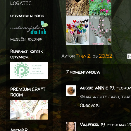
LOGATEC
ustvarjalni dotik
mesečni idejnik
Papirnati kotiček
Avtor
Tina Z.
ob
20:52
ustvarja
7 komentarjev:
aussie aNNie
19. febru
PREMIUM CRAFT
ROOM
What a cute card, that 
Odgovori
Valerija
19. februar 2
ArtMBR