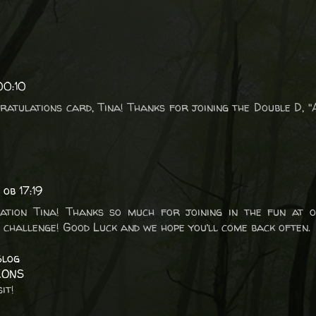
00:10
atulations card, Tina! Thanks for joining the Double D, "
 ob 17:19
ation Tina! Thanks so much for joining in the fun at 
’ challenge! Good Luck and we hope you’ll come back often.
Blog
IONS
it!