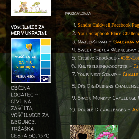
prijavljam:
Sandra Caldwell Facebook Pa
VOŠČILNICE ZA
MIR V UKRAJINI
Your Scrapbook Place Challen
Najlepši par -
Galerija 
Sweet Sketch Wednesday 
Creative Knockouts -
#389-Lot
Knutselsenkadootjes -
Ch
Your Next Stamp -
Challe
Di's DigiDesigns Challeng
OBČINA
LOGATEC -
Simon Monday Challenge
CIVILNA
ZAŠČITA,
Double D challenges -
An
VOŠČILNICE ZA
BEGUNCE,
TRŽAŠKA
CESTA 50, 1370