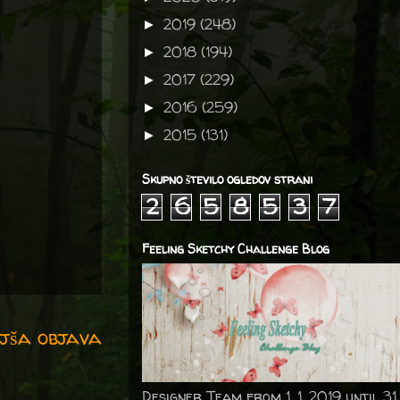
2019
(248)
►
2018
(194)
►
2017
(229)
►
2016
(259)
►
2015
(131)
►
Skupno število ogledov strani
2
6
5
8
5
3
7
Feeling Sketchy Challenge Blog
jša objava
Designer Team from 1. 1. 2019 until 31.