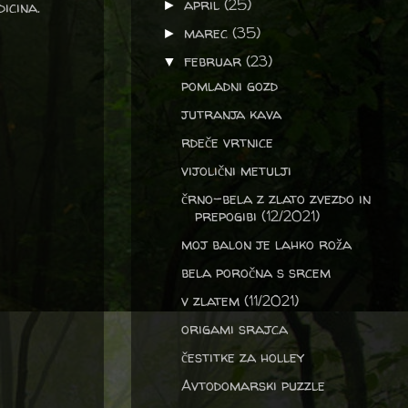
april
(25)
icina.
►
marec
(35)
►
februar
(23)
▼
pomladni gozd
jutranja kava
rdeče vrtnice
vijolični metulji
črno-bela z zlato zvezdo in
prepogibi (12/2021)
moj balon je lahko roža
bela poročna s srcem
v zlatem (11/2021)
origami srajca
čestitke za holley
Avtodomarski puzzle