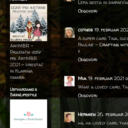
Lepa gesta in simpatičn
Odgovori
cotnob
19. februar 202
A super card Tina, suc
Pauline -
Crafting wit
ArtMBR -
x
Praznični izziv
pri ArtMBR
Odgovori
2021 – Hrestač
in Klarina
omara
Mia
19. februar 2021 o
What a lovely card, Ti
Ustvarjamo s
SizzixLifestyle
Odgovori
Hermien
26. februar 2
ha, ha lovely card, th