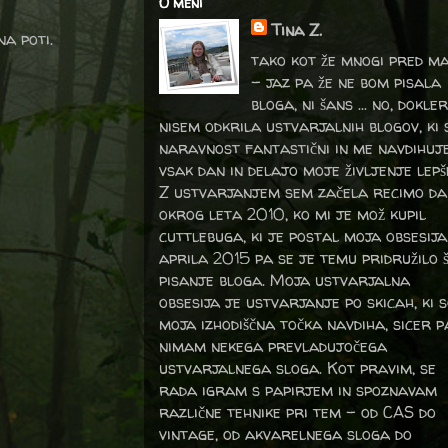
O meni
Tina Z.
na poti.
tako kot že mnogi pred m
- jaz pa že ne bom pisala
bloga, ni šans ... no, dokler
nisem odkrila ustvarjalnih blogov, ki 
naravnost fantastični in me navdihuj
vsak dan in delajo moje življenje lepš
Z ustvarjanjem sem začela recimo da
okrog leta 2010, ko mi je mož kupil
cuttlebuga, ki je postal moja obsesija
aprila 2015 pa se je temu pridružilo 
pisanje bloga. Moja ustvarjalna
obsesija je ustvarjanje po skicah, ki 
moja izhodiščna točka navdiha, sicer p
nimam nekega prevladujočega
ustvarjalnega sloga. Kot pravim, se
rada igram s papirjem in spoznavam
različne tehnike pri tem – od CAS do
vintage, od akvarelnega sloga do