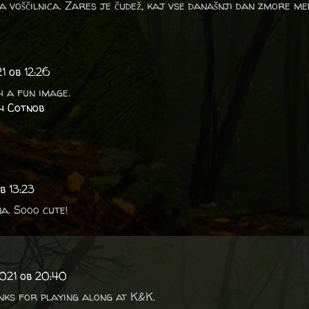
a voščilnica. Zares je čudež, kaj vse današnji dan zmore med
1 ob 12:26
h a fun image.
h Cotnob
b 13:23
na. Sooo cute!
021 ob 20:40
anks for playing along at K&K.