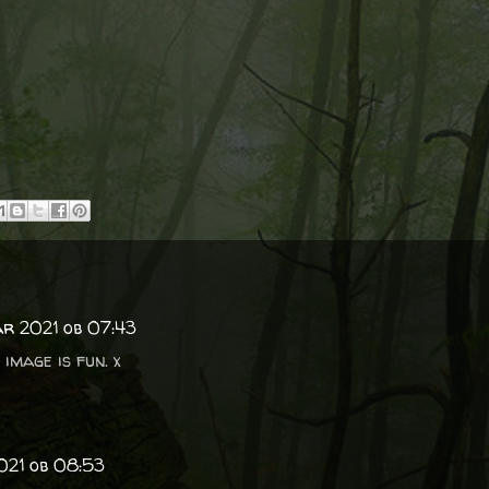
ar 2021 ob 07:43
image is fun. x
021 ob 08:53