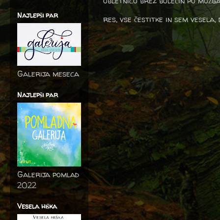
obletnico brez bolečin po možga
Najlepši par
res, vse čestitke in sem vesela,
Galerija meseca
Najlepši par
Galerija pomlad
2022
Vesela hiška