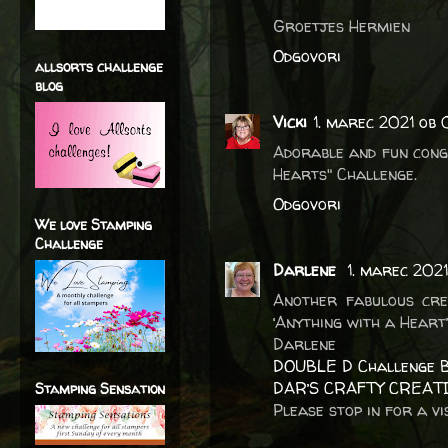
Groetjes Hermien
Odgovori
allsorts challenge
blog
Vicki
1. marec 2021 ob 
Adorable and fun congr
Hearts" Challenge.
Odgovori
We love Stamping
Challenge
Darlene
1. marec 2021
Another fabulous cre
‘Anything with a Heart
Darlene
DOUBLE D Challenge 
DAR’S CRAFTY CREAT
Stamping Sensation
Please stop in for a vis