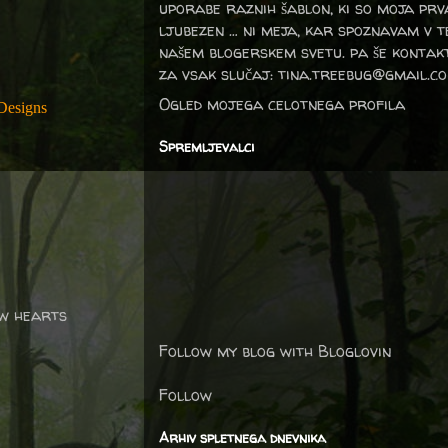
uporabe raznih šablon, ki so moja prv
ljubezen … ni meja, kar spoznavam v 
našem blogerskem svetu. pa še kontak
za vsak slučaj: tina.treebug@gmail.c
Ogled mojega celotnega profila
Designs
Spremljevalci
ow hearts
Follow my blog with Bloglovin
Follow
Arhiv spletnega dnevnika