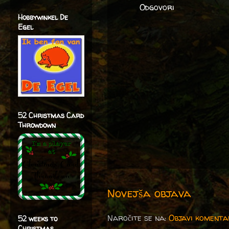
Odgovori
Hobbywinkel De
Egel
52 Christmas Card
Throwdown
Novejša objava
Naročite se na:
Objavi komenta
52 weeks to
Christmas