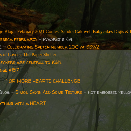
ge
ge Blog
-
February 2021 Contest Sandra Caldwell Babycakes Digis & 
meseca februarja
- kvadrat s šivi
2 -
Celebrating Sketch number 200 at SSW2
s of Layers- The Paper Shelter
eckers are central to K&K.
nge #157
e -
1 OR MORE HEARTS CHALLENGE
 Blog -
Simon Says: Add Some Texture
- hot embossed yell
ything with a HEART