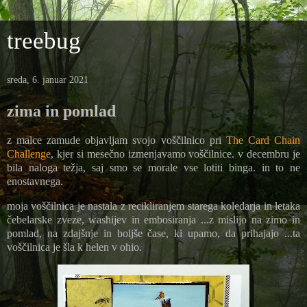
treebug
sreda, 6. januar 2021
zima in pomlad
z malce zamude objavljam svojo voščilnico pri
The Card Chain
Challenge
, kjer si mesečno izmenjavamo voščilnice. v decembru je
bila naloga težja, saj smo se morale vse lotiti binga. in to ne
enostavnega.
moja voščilnica je nastala z recikliranjem starega koledarja in letaka
čebelarske zveze, washijev in embosiranja ...z mislijo na zimo in
pomlad, na zdajšnje in boljše čase, ki upamo, da prihajajo ...ta
voščilnica je šla k helen v ohio.