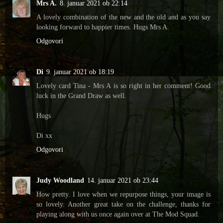
Mrs A.
8. januar 2021 ob 22:14
A lovely combination of the new and the old and as you say
looking forward to happier times. Hugs Mrs A.
Odgovori
Di
9. januar 2021 ob 18:19
Lovely card Tina - Mrs A is so right in her comment! Good
luck in the Grand Draw as well.
Hugs
Di xx
Odgovori
Judy Woodland
14. januar 2021 ob 23:44
How pretty. I love when we repurpose things, your image is
so lovely. Another great take on the challenge, thanks for
playing along with us once again over at The Mod Squad.