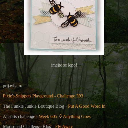
imejte se lepo!
prijavljam:
Pixie's Snippets Playground - Challenge 393
The Funkie Junkie Boutique Blog -
Put A Good Word In
Allsorts challenge -
Week 605
🎈
Anything Goes
Modsquad Challenge Blog -
Fly Away