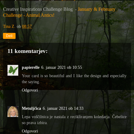
Creative Inspirations Challenge Blog
-
January & February
Challenge - Animal Antics!
Tina Z.
ob
08:57
Deli
11 komentarjev:
papierelle
6. januar 2021 ob 10:55
Your card is so beautiful and I like the design and especially
the saying.
Odgovori
Metuljčica
6. januar 2021 ob 14:33
Lepa voščilnica je nastala z recikliranjem koledarja. Čebelice
so prava izbira.
Odgovori