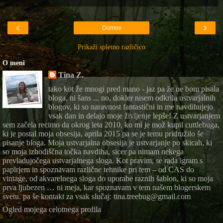
‹
›
Domov
Prikaži spletno različico
O meni
Tina Z.
tako kot že mnogi pred mano - jaz pa že ne bom pisala
bloga, ni šans ... no, dokler nisem odkrila ustvarjalnih
blogov, ki so naravnost fantastični in me navdihujejo
vsak dan in delajo moje življenje lepše! Z ustvarjanjem
sem začela recimo da okrog leta 2010, ko mi je mož kupil cuttlebuga,
ki je postal moja obsesija, aprila 2015 pa se je temu pridružilo še
pisanje bloga. Moja ustvarjalna obsesija je ustvarjanje po skicah, ki
so moja izhodiščna točka navdiha, sicer pa nimam nekega
prevladujočega ustvarjalnega sloga. Kot pravim, se rada igram s
papirjem in spoznavam različne tehnike pri tem – od CAS do
vintage, od akvarelnega sloga do uporabe raznih šablon, ki so moja
prva ljubezen … ni meja, kar spoznavam v tem našem blogerskem
svetu. pa še kontakt za vsak slučaj: tina.treebug@gmail.com
Ogled mojega celotnega profila