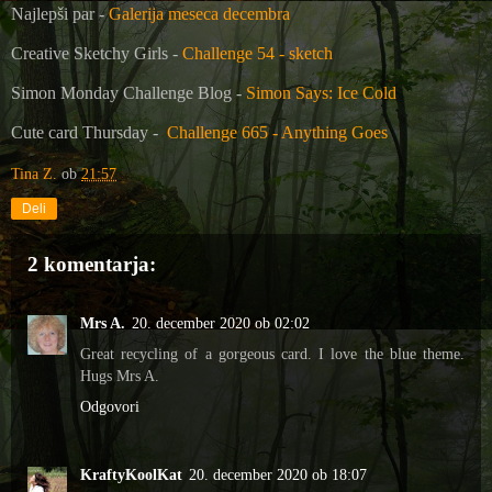
Najlepši par -
Galerija meseca decembra
Creative Sketchy Girls -
Challenge 54 - sketch
Simon Monday Challenge Blog -
Simon Says: Ice Cold
Cute card Thursday -
Challenge 665 - Anything Goes
Tina Z.
ob
21:57
Deli
2 komentarja:
Mrs A.
20. december 2020 ob 02:02
Great recycling of a gorgeous card. I love the blue theme.
Hugs Mrs A.
Odgovori
KraftyKoolKat
20. december 2020 ob 18:07