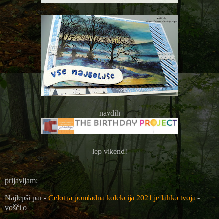
navdih
lep vikend!
prijavljam:
Najlepši par -
Celotna pomladna kolekcija 2021 je lahko tvoja
-
voščilo