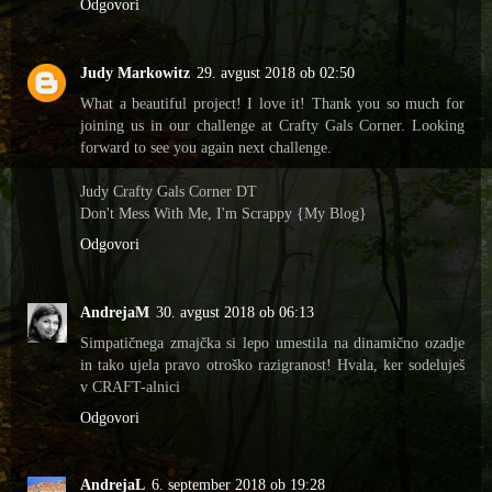
Odgovori
Judy Markowitz
29. avgust 2018 ob 02:50
What a beautiful project! I love it! Thank you so much for
joining us in our challenge at Crafty Gals Corner. Looking
forward to see you again next challenge.
Judy Crafty Gals Corner DT
Don't Mess With Me, I'm Scrappy {My Blog}
Odgovori
AndrejaM
30. avgust 2018 ob 06:13
Simpatičnega zmajčka si lepo umestila na dinamično ozadje
in tako ujela pravo otroško razigranost! Hvala, ker sodeluješ
v CRAFT-alnici
Odgovori
AndrejaL
6. september 2018 ob 19:28