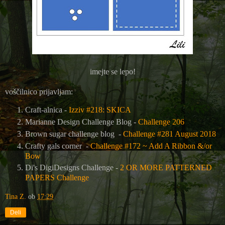
imejte se lepo!
voščilnico prijavljam:
Craft-alnica -
Izziv #218: SKICA
Marianne Design Challenge Blog -
Challenge 206
Brown sugar challenge blog -
Challenge #281 August 2018
Crafty gals corner -
Challenge #172 ~ Add A Ribbon &/or
Bow
Di's DigiDesigns Challenge -
2 OR MORE PATTERNED
PAPERS Challenge
Tina Z.
ob
17:29
Deli