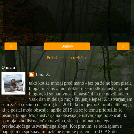
‹
›
Domov
Prikaži spletno različico
O meni
Tina Z.
tako kot že mnogi pred mano - jaz pa že ne bom pisala
bloga, ni šans ... no, dokler nisem odkrila ustvarjalnih
blogov, ki so naravnost fantastični in me navdihujejo
vsak dan in delajo moje življenje lepše! Z ustvarjanjem
sem začela recimo da okrog leta 2010, ko mi je mož kupil cuttlebuga,
ki je postal moja obsesija, aprila 2015 pa se je temu pridružilo še
pisanje bloga. Moja ustvarjalna obsesija je ustvarjanje po skicah, ki
so moja izhodiščna točka navdiha, sicer pa nimam nekega
prevladujočega ustvarjalnega sloga. Kot pravim, se rada igram s
papirjem in spoznavam različne tehnike pri tem – od CAS do