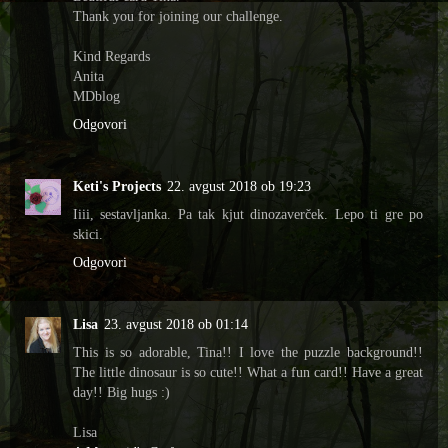
Thank you for joining our challenge.
Kind Regards
Anita
MDblog
Odgovori
Keti's Projects
22. avgust 2018 ob 19:23
Iiii, sestavljanka. Pa tak kjut dinozaverček. Lepo ti gre po
skici.
Odgovori
Lisa
23. avgust 2018 ob 01:14
This is so adorable, Tina!! I love the puzzle background!!
The little dinosaur is so cute!! What a fun card!! Have a great
day!! Big hugs :)
Lisa