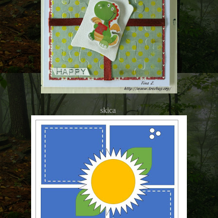
skica