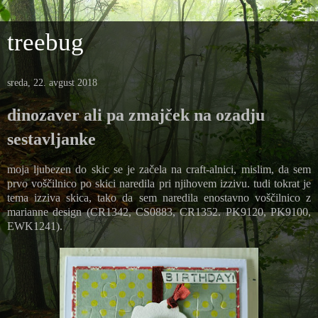
treebug
sreda, 22. avgust 2018
dinozaver ali pa zmajček na ozadju
sestavljanke
moja ljubezen do skic se je začela na craft-alnici, mislim, da sem
prvo voščilnico po skici naredila pri njihovem izzivu. tudi tokrat je
tema izziva skica, tako da sem naredila enostavno voščilnico z
marianne design (CR1342, CS0883, CR1352. PK9120, PK9100,
EWK1241).