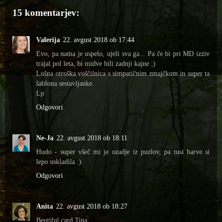
15 komentarjev:
Valerija
22. avgust 2018 ob 17:44
Evo, pa nama je uspelo, ujeli sva ga... Pa če bi pri MD izziv
trajal pol leta, bi midve bili zadnji kajne ;)
Lušna otroška voščilnica s simpatičnim zmajčkom in super ta
šablona sestavljanke.
Lp
Odgovori
Ne-Ja
22. avgust 2018 ob 18:11
Hudo - super všeč mi je ozadje iz puzlov, pa tusi barve si
lepo uskladila :)
Odgovori
Anita
22. avgust 2018 ob 18:27
Beutiful card Tina.