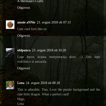
A Mermaid's Crafts
Odgovori
aussie aNNie
23. avgust 2018 ob 07:13
Cute card love this.xx
Odgovori
oldpunca
23. avgust 2018 ob 10:20
Lepe barve, krasna interpretacija skice. :-) Zelo lepo
voščilnico si ustvarila.
Odgovori
Lena
24. avgust 2018 ob 00:28
This is adorable, Tina. Love the puzzle background and the
cute little dragon. What a perfect card!
Hugs,
Lena