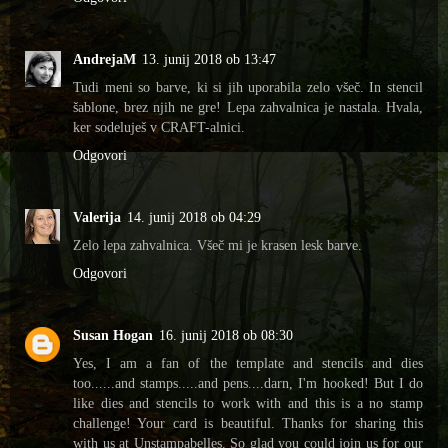
AndrejaM
13. junij 2018 ob 13:47
Tudi meni so barve, ki si jih uporabila zelo všeč. In stencil
šablone, brez njih ne gre! Lepa zahvalnica je nastala. Hvala,
ker sodeluješ v CRAFT-alnici.
Odgovori
Valerija
14. junij 2018 ob 04:29
Zelo lepa zahvalnica. Všeč mi je krasen lesk barve.
Odgovori
Susan Hogan
16. junij 2018 ob 08:30
Yes, I am a fan of the template and stencils and dies
too......and stamps.....and pens....darn, I'm hooked! But I do
like dies and stencils to work with and this is a no stamp
challenge! Your card is beautiful. Thanks for sharing this
with us at Unstampabelles. So glad you could join us for our