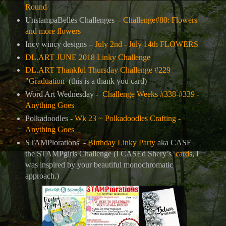
Round
UnstampaBelles Challenges -
Challenge#80: Flowers
and more flowers
Incy wincy designs –
July 2nd - July 14th FLOWERS
DL.ART JUNE 2018 Linky Challenge
DL.ART Thankful Thursday Challenge #229
"Graduation
(this is a thank you card)
Word Art Wednesday -
Challenge Weeks #338-#339 -
Anything Goes
Polkadoodles -
Wk 23 ~ Polkadoodles Crafting -
Anything Goes
STAMPlorations -
Birthday Linky Party
aka CASE
the STAMPgirls Challenge (I CASEd Shery’s
card
s, I
was inspired by your beautiful monochromatic
approach.)