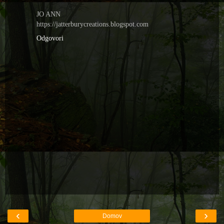
JO ANN
https://jatterburycreations.blogspot.com
Odgovori
‹
›
Domov