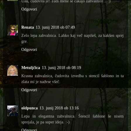
Uau, čudovita je! Tudi mene še čakajo zahvalnice... :)
Odgovori
Renata
13. junij 2018 ob 07:49
Zelo lepa zahvalnica. Lahko kaj več napišeš, za kakšen sprej
gre.
Odgovori
Metuljčica
13. junij 2018 ob 08:19
Krasna zahvalnica, čudovita izvedba s stencil šablono in ta
zlata mi je nadvse všeč.
Odgovori
oldpunca
13. junij 2018 ob 13:16
Lepa in elegantna zahvalnica. Štencil šablone še nisem
sprejala, je pa super ideja. :-)
Odgovori