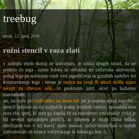
treebug
torek, 12. junij 2018
rožni stencil v roza zlati
v zadnjih dneh skoraj ne ustvarjam, je toliko drugih stvari, da ne
pridem do tega - razne šolske in obšolske ter vrtčevske aktivnosti,
poleg tega pa nabiranje vseh vrst jagodičevja in gozdnih sadežev ter
konzerviranje tega - ravno je
mojca na svoji fb strani delila super
recept za ribezov sok
, to poskusim jutri, sicer pa kuhamo
marmelade.
no, za izziv pri
craft-alnici na temo rož
mi je uspelo nekaj narediti -
stencil šablone so mi najljubše poleg rezalnih šablon. uporabila sem
roza zlat sprej, ki sem ga kupila že za novoletno ustvarjanje (zdaj je
bil seveda uporabljen prvič!), ta odtenek je moja šibka točka,
obožujem vse v tej barvi. malo moram začeti razmišljati o raznih
zahvalnicah ob koncu vrtčevskega in šolskega leta :).