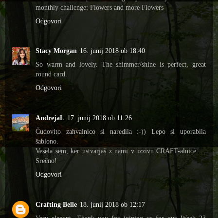
monthly challenge: Flowers and more Flowers
Odgovori
Stacy Morgan
16. junij 2018 ob 18:40
So warm and lovely. The shimmer/shine is perfect, great
round card.
Odgovori
AndrejaL
17. junij 2018 ob 11:26
Čudovito zahvalnico si naredila :-)) Lepo si uporabila
šablono.
Vesela sem, ker ustvarjaš z nami v izzivu CRAFT-alnice …
Srečno!
Odgovori
Crafting Belle
18. junij 2018 ob 12:17