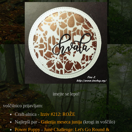
imejte se lepo!
voščilnico prijavljam:
Craft-alnica -
Izziv #212: ROŽE
Najlepši par -
Galerija meseca junija
(krogi in voščilo)
Power Poppy
-
June Challenge: Let's Go Round &