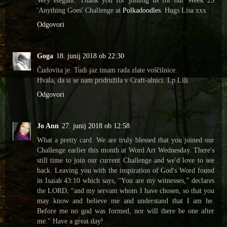
Very elegant. Thank you for joining us for our Week 23
'Anything Goes' Challenge at
Polkadoodles
. Hugs Lisa xxx
Odgovori
Goga
18. junij 2018 ob 22:30
Čudovita je. Tudi jaz imam rada zlate voščilnice.
Hvala, da si se nam pridružila v Craft-alnici. Lp Lili
Odgovori
Jo Ann
27. junij 2018 ob 12:58
What a pretty card. We are truly blessed that you joined our
Challenge earlier this month at Word Art Wednesday. There's
still time to join our current Challenge and we'd love to see
back. Leaving you with the inspiration of God's Word found
in Isaiah 43:10 which says, “You are my witnesses,” declares
the LORD, “and my servant whom I have chosen, so that you
may know and believe me and understand that I am he.
Before me no god was formed, nor will there be one after
me." Have a great day!