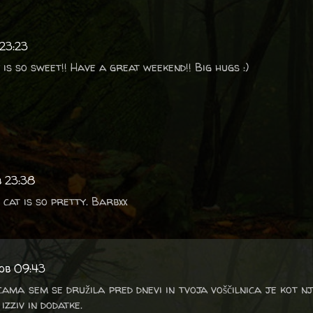
 23:23
 is so sweet!! Have a great weekend!! Big hugs :)
b 23:38
 cat is so pretty. Barbxx
 ob 09:43
ma sem se družila pred dnevi in tvoja voščilnica je kot nju
izziv in dodatke.