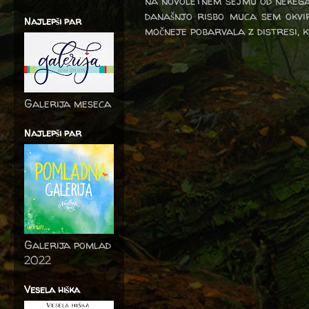
na novoletnem sejmu od nekega 
današnjo risbo muca sem okvi
Najlepši par
močneje pobarvala z distresi, k
Galerija meseca
Najlepši par
Galerija pomlad
2022
Vesela hiška