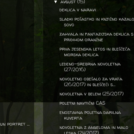
avgust
(15)
▼
deklica v naravi
sladki pošastko in knjižno kazalo
sovo
zahvala in fantazijska deklica s
pridihom oranžne
prva jesenska letos in bleščeča
morska deklica
ledeno-srebrna novoletna
(27/2016)
novoletno obešalo za vrata
(26/2017) in bleščeči s...
novoletna v belem (25/2017)
poletni navtični CAS
enostavna poletna darilna
kuverta
n portret ...
novoletna z angeloma in malo
leska (24/2017)