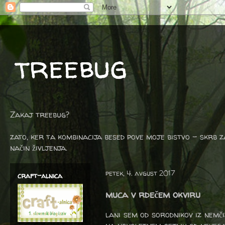
treebug
Zakaj treebug?
zato, ker ta kombinacija besed pove moje bistvo - skrb z
način življenja.
petek, 4. avgust 2017
craft-alnica
muca v rdečem okviru
lani sem od sorodnikov iz nemči