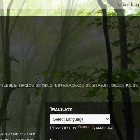
ttlebug. okolje je delo, ustvarjanje je strast, oboje pa je
Translate
Powered by
Translate
kupljene so bile