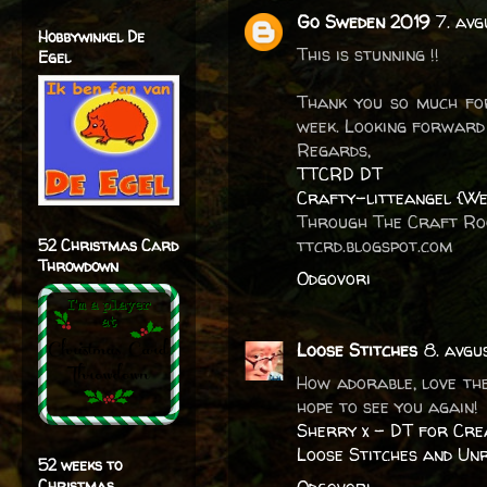
Go Sweden 2019
7. avg
Hobbywinkel De
This is stunning !!
Egel
Thank you so much fo
week. Looking forward 
Regards,
TTCRD DT
Crafty-litteangel {We
Through The Craft R
ttcrd.blogspot.com
52 Christmas Card
Throwdown
Odgovori
Loose Stitches
8. avgu
How adorable, love the
hope to see you again!
Sherry x - DT for Cre
Loose Stitches and Un
52 weeks to
Christmas