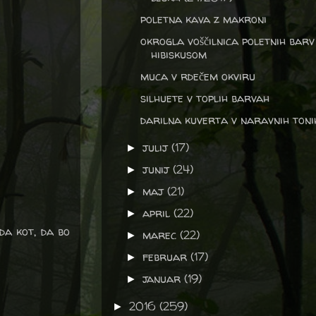
poletna kava z makroni
okrogla voščilnica poletnih barv
hibiskusom
muca v rdečem okviru
silhuete v toplih barvah
darilna kuverta v naravnih toni
julij
(17)
►
junij
(24)
►
maj
(21)
►
april
(22)
►
da kot, da bo
marec
(22)
►
februar
(17)
►
januar
(19)
►
2016
(259)
►