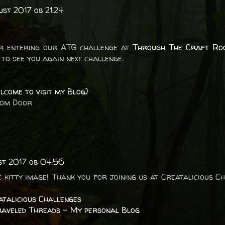
ust 2017 ob 21:24
r entering our ATG challenge at
Through The Craft Ro
to see you again next challenge.
lcome to visit my Blog}
oom Door
st 2017 ob 04:56
 kitty image! Thank you for joining us at Creatalicious C
atalicious Challenges
raveled Threads – My personal Blog