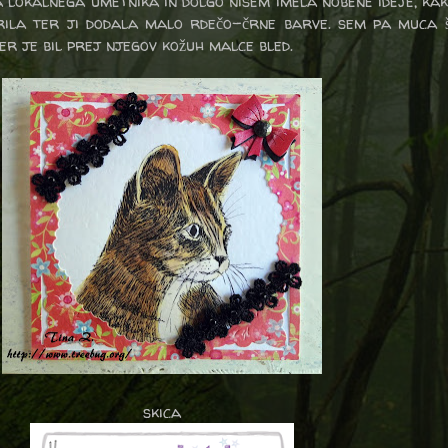
lokalnega umetnika in dolgo nisem imela nobene ideje, kako
rila ter ji dodala malo rdečo-črne barve. sem pa muca 
er je bil prej njegov kožuh malce bled.
skica