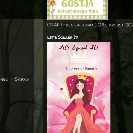
CRAFT-alnica: junij 2016, avgust 20
Let's Squash It!
enge – Sarah