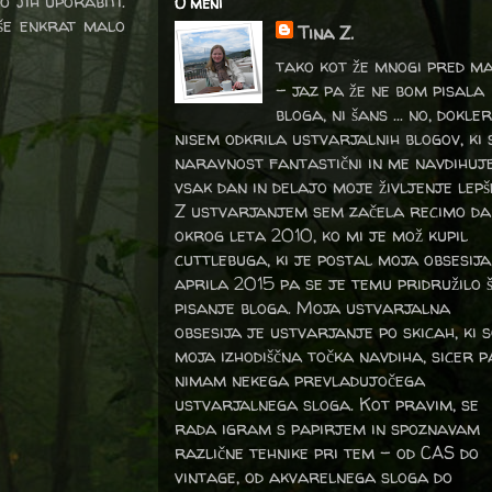
 jih uporabiti.
O meni
še enkrat malo
Tina Z.
tako kot že mnogi pred m
- jaz pa že ne bom pisala
bloga, ni šans ... no, dokler
nisem odkrila ustvarjalnih blogov, ki 
naravnost fantastični in me navdihuj
vsak dan in delajo moje življenje lepš
Z ustvarjanjem sem začela recimo da
okrog leta 2010, ko mi je mož kupil
cuttlebuga, ki je postal moja obsesija
aprila 2015 pa se je temu pridružilo 
pisanje bloga. Moja ustvarjalna
obsesija je ustvarjanje po skicah, ki 
moja izhodiščna točka navdiha, sicer p
nimam nekega prevladujočega
ustvarjalnega sloga. Kot pravim, se
rada igram s papirjem in spoznavam
različne tehnike pri tem – od CAS do
vintage, od akvarelnega sloga do