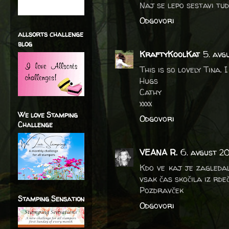
Naj se lepo sestavi tu
Odgovori
allsorts challenge
blog
KraftyKoolKat
5. avg
This is so lovely Tina.
Hugs
Cathy
xxxx
We love Stamping
Odgovori
Challenge
VEANA R.
6. avgust 20
Kdo ve kaj je zagledal
vsak čas skočila iz rde
Pozdravček
Stamping Sensation
Odgovori