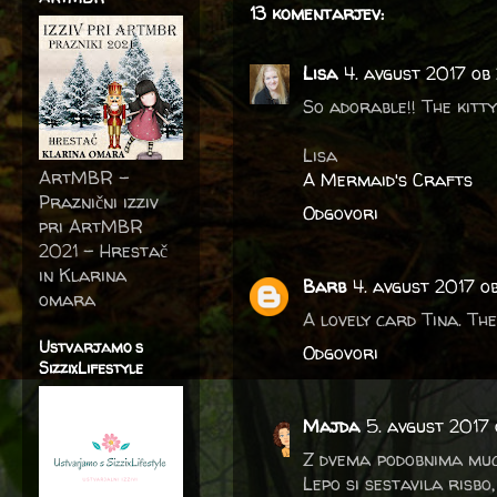
13 komentarjev:
Lisa
4. avgust 2017 ob
So adorable!! The kitty
Lisa
ArtMBR -
A Mermaid's Crafts
Praznični izziv
Odgovori
pri ArtMBR
2021 – Hrestač
in Klarina
Barb
4. avgust 2017 o
omara
A lovely card Tina. The
Ustvarjamo s
Odgovori
SizzixLifestyle
Majda
5. avgust 2017
Z dvema podobnima muca
Lepo si sestavila risbo, 