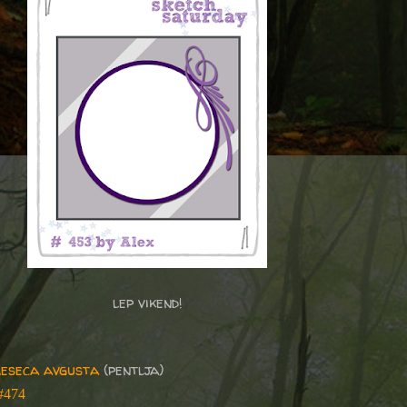
lep vikend!
meseca avgusta
(pentlja)
 #474