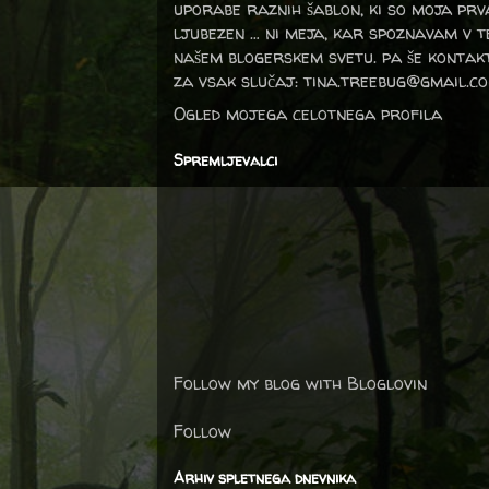
uporabe raznih šablon, ki so moja prv
ljubezen … ni meja, kar spoznavam v 
našem blogerskem svetu. pa še kontak
za vsak slučaj: tina.treebug@gmail.c
Ogled mojega celotnega profila
Spremljevalci
Follow my blog with Bloglovin
Follow
Arhiv spletnega dnevnika