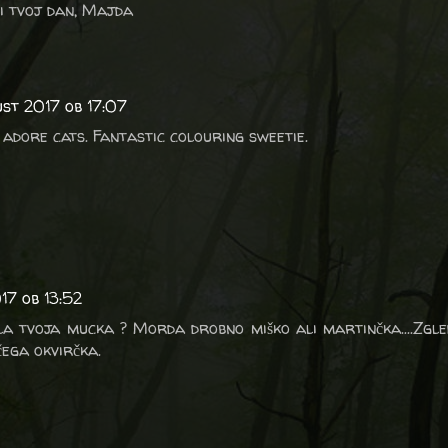
di tvoj dan, Majda
ust 2017 ob 17:07
 I adore cats. Fantastic colouring sweetie.
17 ob 13:52
a tvoja mucka ? Morda drobno miško ali martinčka....Zgle
čega okvirčka.