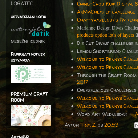
LOGATEC
Ching-Chou Kuik Digital 
AnMaCreatief challenge 
ustvarjalni dotik
Craftyhazelnut's Pattern
Marianne Design Divas Challe
(
products option lot's of layers
mesečni idejnik
Die Cut Divas' challenge 
Lemon Shortbread Chall
Papirnati kotiček
Welcome to Pennys Chall
ustvarja
Welcome to Pennys Chall
Through the Craft Room
2017
Creatalicious Challenge
PREMIUM CRAFT
Welcome to Pennys Chall
ROOM
Welcome to Pennys Chall
Word Art Wednesday -
A
Avtor
Tina Z.
ob
20:53
ArtMBR