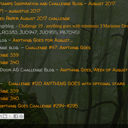
Stamps Inspiration and Challenge Blog - August 2017
71 - augustus 2017
ed Paper August 2017 challenge
ngeblog
-
Challenge 19 . anything goes with minimum 3 Marianne De
LR0383, JU0947, JU0955, PB7045)
blog -
Anything Goes for August....
enge blog -
Challenge #47: Anything Goes
enge 339
enge 340
 Door AG Challenge Blog -
Anything Goes, Week of August 
s -
Challenge #120 ANYTHING GOES with optional stars
enge 339
enge 340
nything Goes Challenge #294-#295