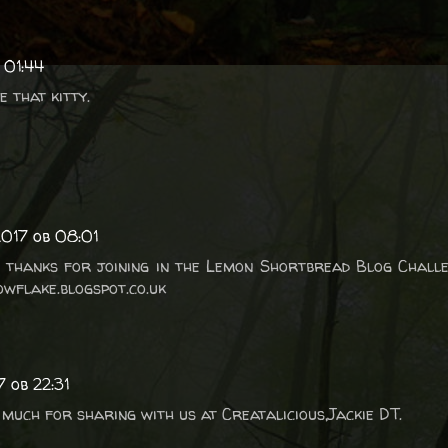
 01:44
 that kitty.
2017 ob 08:01
 thanks for joining in the Lemon Shortbread Blog Chall
wflake.blogspot.co.uk
7 ob 22:31
 much for sharing with us at Creatalicious,Jackie DT.