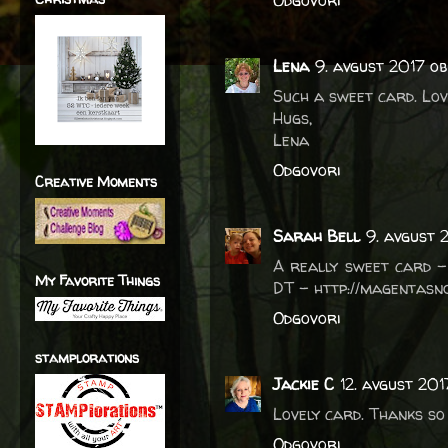
Odgovori
Lena
9. avgust 2017 ob
Such a sweet card. Love
Hugs,
Lena
Odgovori
Creative Moments
Sarah Bell
9. avgust 
A really sweet card –
My Favorite Things
DT – http://magentasno
Odgovori
stamplorations
Jackie C
12. avgust 201
Lovely card. Thanks so
Odgovori