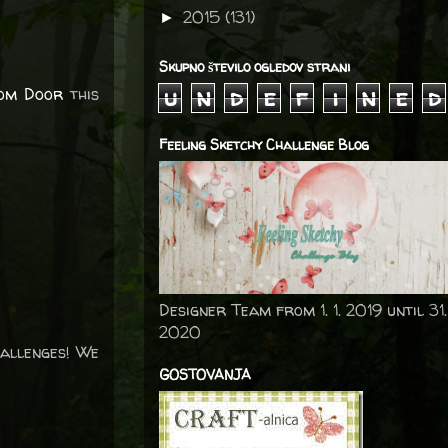
2015
(131)
►
Skupno število ogledov strani
u
n
d
e
f
i
n
e
d
om Door
this
Feeling Sketchy Challenge Blog
Designer Team from 1. 1. 2019 until 31.
2020
hallenges! We
GOSTOVANJA