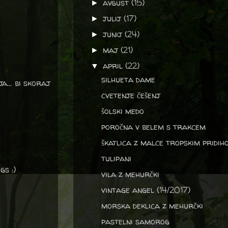
avgust
(15)
►
julij
(17)
►
junij
(24)
►
maj
(21)
►
april
(22)
▼
silhueta dame
a... bi skoraj
cvetenje češenj
šolski medo
poročna v belem s trakcem
škatlica z malce tropskim pridih
tulipani
gs :)
vila z mehurčki
vintage angel (14/2017)
morska deklica z mehurčki
pastelni samorog