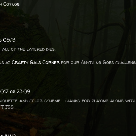
h Cotnob
b 05:13
 all of the layered dies.
us at
Crafty Gals Corner
for our Anything Goes challeng
2017 ob 23:09
lhouette and color scheme. Thanks for playing along with
DT JSS