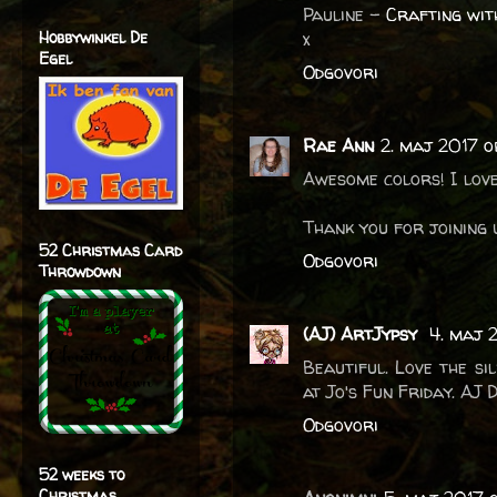
Pauline -
Crafting wit
Hobbywinkel De
x
Egel
Odgovori
Rae Ann
2. maj 2017 o
Awesome colors! I love
Thank you for joining 
52 Christmas Card
Odgovori
Throwdown
(AJ) ArtJypsy
4. maj 
Beautiful. Love the si
at Jo's Fun Friday. AJ 
Odgovori
52 weeks to
Christmas