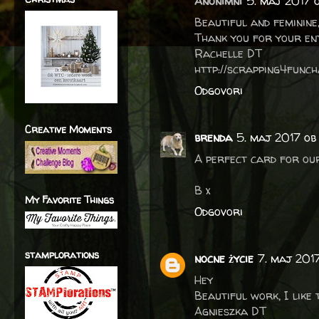
Anonimni
5. maj 2017 o
Beautiful and feminine,
Thank you for your en
Rachelle DT
http://scrapping4funch
Odgovori
Creative Moments
brenda
5. maj 2017 ob
A perfect card for our
B x
My Favorite Things
Odgovori
stamplorations
nocne życie
7. maj 201
Hey
Beautiful work, I like 
Agnieszka DT