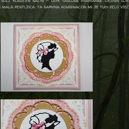
bolj klasičen način - lepe šablone Marianne Design (L
mala pentljica. ta barvna kombinacija mi je tudi zelo všeč