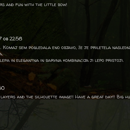
rs and fun with the little bow!
7 ob 22:58
e. Komaj sem pogledala eno objavo, že je priletela naslednj
a.
 lepa in elegantna in barvna kombinacija ji lepo pristoji.
:50
 layers and the silhouette image!! Have a great day!! Big hu