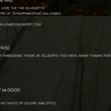
b 14:42
 love the the silhouette
try at Scrapping4funChallenges
allenges.blogspot.com
 14:52
 'embossing' theme at Allsorts this week, many thanks for j
7 ob 00:00
the choice of colors and style