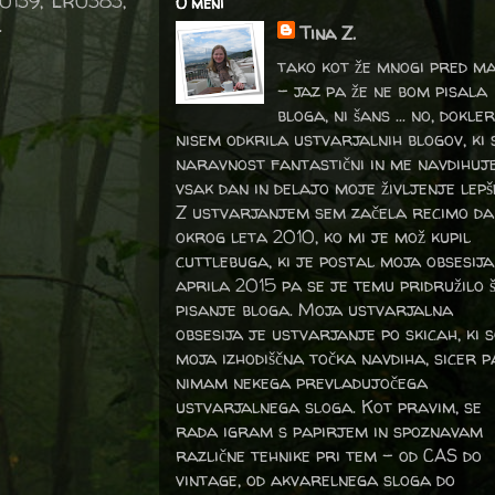
R0139, LR0383,
O meni
.
Tina Z.
tako kot že mnogi pred m
- jaz pa že ne bom pisala
bloga, ni šans ... no, dokler
nisem odkrila ustvarjalnih blogov, ki 
naravnost fantastični in me navdihuj
vsak dan in delajo moje življenje lepš
Z ustvarjanjem sem začela recimo da
okrog leta 2010, ko mi je mož kupil
cuttlebuga, ki je postal moja obsesija
aprila 2015 pa se je temu pridružilo 
pisanje bloga. Moja ustvarjalna
obsesija je ustvarjanje po skicah, ki 
moja izhodiščna točka navdiha, sicer p
nimam nekega prevladujočega
ustvarjalnega sloga. Kot pravim, se
rada igram s papirjem in spoznavam
različne tehnike pri tem – od CAS do
vintage, od akvarelnega sloga do