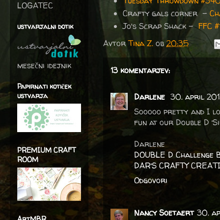
Tuesday Throwdown #340
LOGATEC
Crafty gals corner -
Ch
Jo's Scrap Shack -
FFC 
ustvarjalni dotik
Avtor
Tina Z.
ob
20:35
mesečni idejnik
13 komentarjev:
Papirnati kotiček
ustvarja
Darlene
30. april 201
Sooooo pretty and I lo
fun at our Double D ‘S
Darlene
PREMIUM CRAFT
DOUBLE D Challenge 
ROOM
DAR’S CRAFTY CREAT
Odgovori
Nancy Soetaert
30. a
ArtMBR