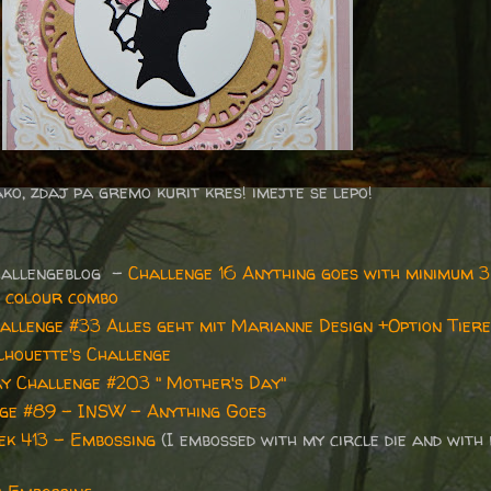
ko, zdaj pa gremo kurit kres! imejte se lepo!
hallengeblog -
Challenge 16 Anything goes with minimum 
e colour combo
allenge #33 Alles geht mit Marianne Design +Option Tiere
lhouette's Challenge
y Challenge #203 " Mother's Day"
ge #89 - INSW - Anything Goes
ek 413 - Embossing
(I embossed with my circle die and with 