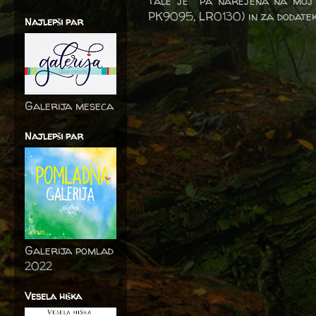
tale je pa narejena na moj 
PK9095, LR0130) in za dodatek 
Najlepši par
Galerija meseca
Najlepši par
Galerija pomlad
2022
Vesela hiška