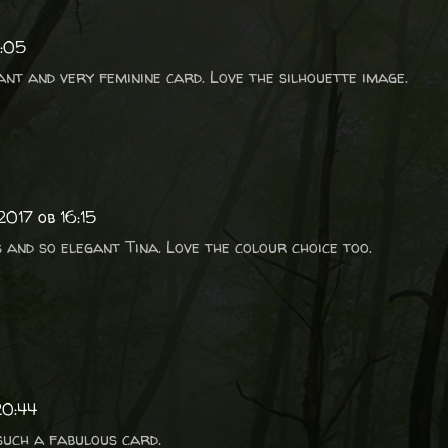
3:05
ant and very feminine card. Love the silhouette image.
 2017 ob 16:15
 and so elegant Tina. Love the colour choice too.
20:44
 such a fabulous card.