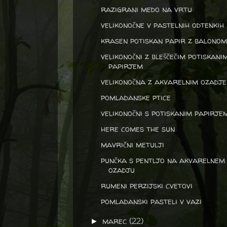
razigrani medo na vrtu
velikonočne v pastelnih odtenkih
krasen potiskan papir z balonom
velikonočni z bleščečim potiskani
papirjem
velikonočna z akvarelnim ozadj
pomladanske ptice
velikonočni s potiskanim papirje
here comes the sun
mavrični metulji
punčka s pentljo na akvarelnem
ozadju
rumeni perzijski cvetovi
pomladanski pasteli v vazi
marec
(22)
►