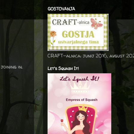
GOSTOVANJA
CRAFT-alnica: junij 2016, avgust 20
oining in.
Let's Squash It!