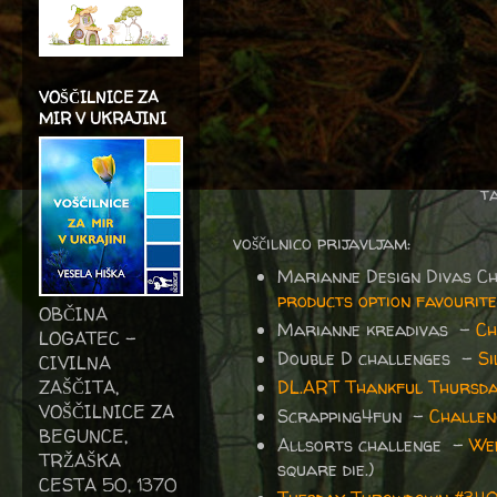
VOŠČILNICE ZA
MIR V UKRAJINI
ta
voščilnico prijavljam:
Marianne Design Divas C
products option favourit
OBČINA
Marianne kreadivas -
Ch
LOGATEC -
Double D challenges -
Si
CIVILNA
ZAŠČITA,
DL.ART Thankful Thursda
VOŠČILNICE ZA
Scrapping4fun -
Challen
BEGUNCE,
Allsorts challenge -
We
TRŽAŠKA
square die.)
CESTA 50, 1370