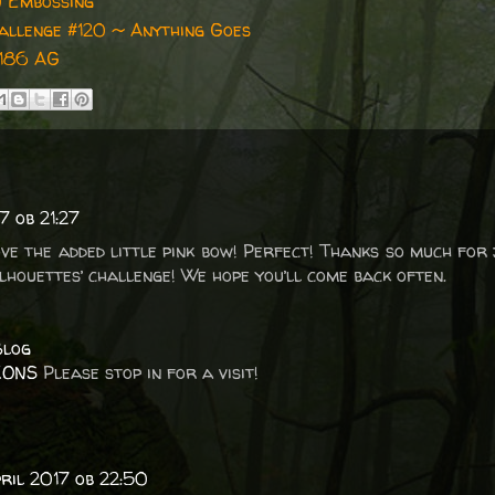
 Embossing
allenge #120 ~ Anything Goes
#186 AG
7 ob 21:27
ve the added little pink bow! Perfect! Thanks so much for j
ilhouettes’ challenge! We hope you’ll come back often.
Blog
IONS
Please stop in for a visit!
pril 2017 ob 22:50