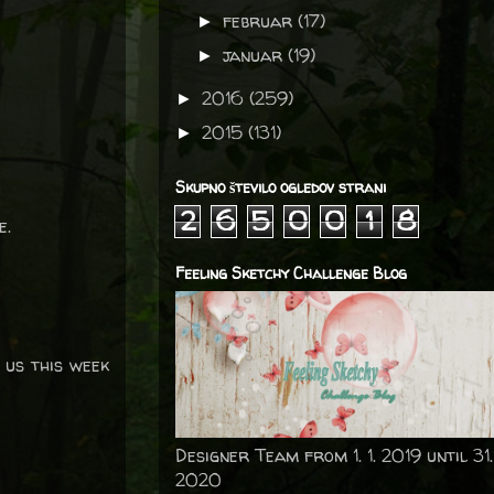
februar
(17)
►
januar
(19)
►
2016
(259)
►
2015
(131)
►
Skupno število ogledov strani
2
6
5
0
0
1
8
e.
Feeling Sketchy Challenge Blog
 us this week
Designer Team from 1. 1. 2019 until 31.
2020