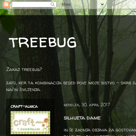
treebug
Zakaj treebug?
zato, ker ta kombinacija besed pove moje bistvo - skrb z
način življenja.
nedelja, 30. april 2017
craft-alnica
silhueta dame
in še zadnja objava za gostova