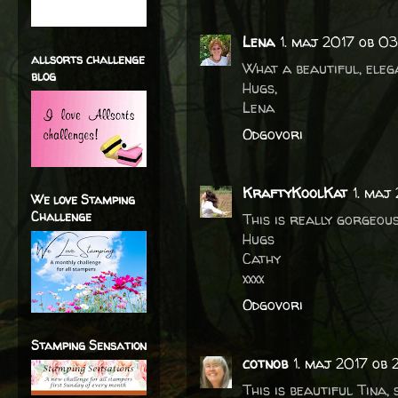
Lena
1. maj 2017 ob 0
allsorts challenge
What a beautiful, eleg
blog
Hugs,
Lena
Odgovori
KraftyKoolKat
1. maj
We love Stamping
Challenge
This is really gorgeous
Hugs
Cathy
xxxx
Odgovori
Stamping Sensation
cotnob
1. maj 2017 ob 
This is beautiful Tina,