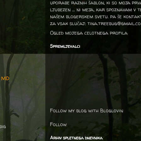
uporabe raznih šablon, ki so moja prv
ljubezen … ni meja, kar spoznavam v 
našem blogerskem svetu. pa še kontak
za vsak slučaj: tina.treebug@gmail.c
Ogled mojega celotnega profila
Spremljevalci
3 MD
Follow my blog with Bloglovin
Follow
big
Arhiv spletnega dnevnika