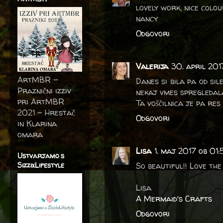
lovely work, nice colou
nancy
Odgovori
Valerija
30. april 201
ArtMBR -
Danes si bila pa od sil
Praznični izziv
nekaj vmes spregledal
pri ArtMBR
Ta voščilnica je pa res
2021 – Hrestač
Odgovori
in Klarina
omara
Lisa
1. maj 2017 ob 01
Ustvarjamo s
SizzixLifestyle
So beautiful!! Love the
Lisa
A Mermaid's Crafts
Odgovori