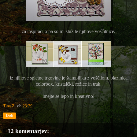
za inspiracijo pa so mi služile njihove voščilnice.
iz njihove spletne trgovine je štampiljka z voščilom, blazinica
colorbox, kristalčki, rožice in trak.
imejte se lepo in kreativno!
Tina Z.
ob
23:29
Deli
12 komentarjev: