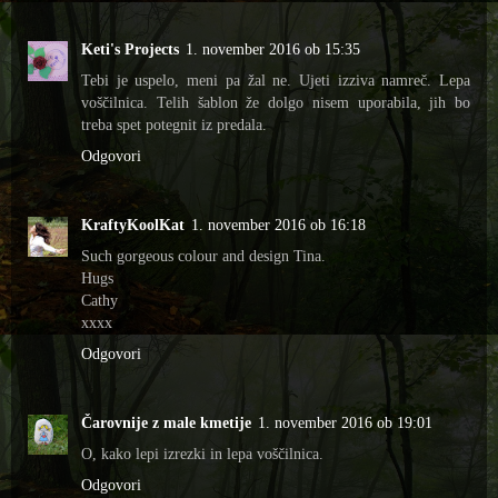
Keti's Projects
1. november 2016 ob 15:35
Tebi je uspelo, meni pa žal ne. Ujeti izziva namreč. Lepa
voščilnica. Telih šablon že dolgo nisem uporabila, jih bo
treba spet potegnit iz predala.
Odgovori
KraftyKoolKat
1. november 2016 ob 16:18
Such gorgeous colour and design Tina.
Hugs
Cathy
xxxx
Odgovori
Čarovnije z male kmetije
1. november 2016 ob 19:01
O, kako lepi izrezki in lepa voščilnica.
Odgovori