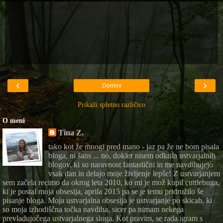
‹
›
Domov
Prikaži spletno različico
O meni
Tina Z.
tako kot že mnogi pred mano - jaz pa že ne bom pisala
bloga, ni šans ... no, dokler nisem odkrila ustvarjalnih
blogov, ki so naravnost fantastični in me navdihujejo
vsak dan in delajo moje življenje lepše! Z ustvarjanjem
sem začela recimo da okrog leta 2010, ko mi je mož kupil cuttlebuga,
ki je postal moja obsesija, aprila 2015 pa se je temu pridružilo še
pisanje bloga. Moja ustvarjalna obsesija je ustvarjanje po skicah, ki
so moja izhodiščna točka navdiha, sicer pa nimam nekega
prevladujočega ustvarjalnega sloga. Kot pravim, se rada igram s