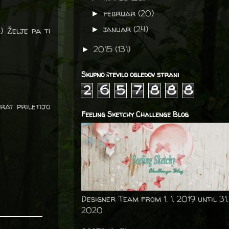
februar
(20)
►
januar
(24)
) Želje pa ti
►
2015
(131)
►
Skupno število ogledov strani
2
6
5
7
8
8
8
rat priletijo
Feeling Sketchy Challenge Blog
Designer Team from 1. 1. 2019 until 31.
2020