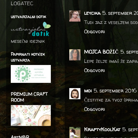
LOGATEC
leycika
5. september 2
ustvarjalni dotik
Tudi jaz z veseljem sod
Odgovori
mesečni idejnik
MOJCA BOŽIČ
5. sept
Papirnati kotiček
ustvarja
Lepe želje imaš že zapa
Odgovori
moi
5. september 2016 
PREMIUM CRAFT
Čestitke za tvoj (priha
ROOM
Odgovori
KraftyKoolKat
5. sep
ArtMBR