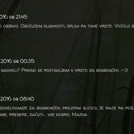
016 ob 21:45
 objavo. Obožujem sladkosti, sploh pa take vrste. Voščilo 
 2016 ob 00:35
o naokoli? Pridno se postavljam v vrsto za bonbonček. :-))
 2016 ob 08:40
odelovanje za bombonček, prilepim sličico, še raje pa pošl
rime, prebere, začuti... vse dobro, Majda