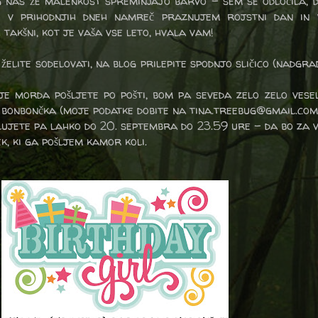
g nas že malenkost spreminjajo barvo - sem se odločila, 
k. v prihodnjih dneh namreč praznujem rojstni dan in 
 takšni, kot je vaša vse leto, hvala vam!
 želite sodelovati, na blog prilepite spodnjo sličico (nadgra
lje morda pošljete po pošti, bom pa seveda zelo zelo vesel
 bonbončka (moje podatke dobite na tina.treebug@gmail.com
ujete pa lahko do 20. septembra do 23.59 ure - da bo za v
k, ki ga pošljem kamor koli.