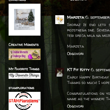
Marjeta
6. september
Skoraj že eno leto st
rojstnega dne. Seveda
tebi sreča mila na moje
Creative Moments
Marjeta
Odgovori
My Favorite Things
KT Fit Kitty
6. septem
Early Happy Birthday w
Thanks so much! I hope
stamplorations
Congratulations on y
name as the winner! Th
Odgovori