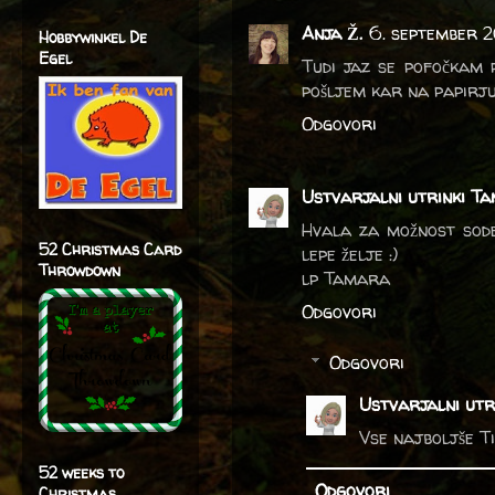
Anja Ž.
6. september 2
Hobbywinkel De
Egel
Tudi jaz se pofočkam 
pošljem kar na papirju
Odgovori
Ustvarjalni utrinki Ta
Hvala za možnost sodel
52 Christmas Card
lepe želje :)
Throwdown
lp Tamara
Odgovori
Odgovori
Ustvarjalni utr
Vse najboljše Ti
52 weeks to
Odgovori
Christmas