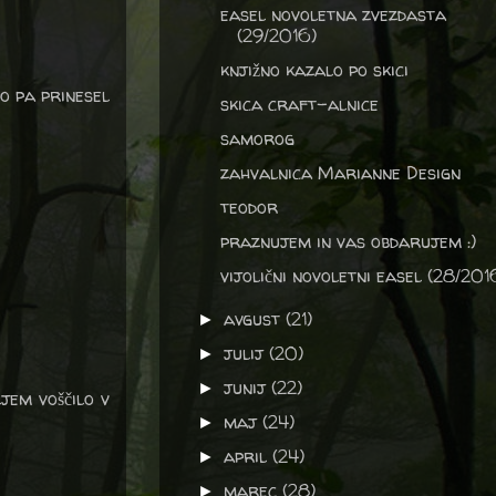
easel novoletna zvezdasta
(29/2016)
knjižno kazalo po skici
bo pa prinesel
skica craft-alnice
samorog
zahvalnica Marianne Design
teodor
praznujem in vas obdarujem :)
vijolični novoletni easel (28/201
avgust
(21)
►
julij
(20)
►
junij
(22)
►
jem voščilo v
maj
(24)
►
april
(24)
►
marec
(28)
►