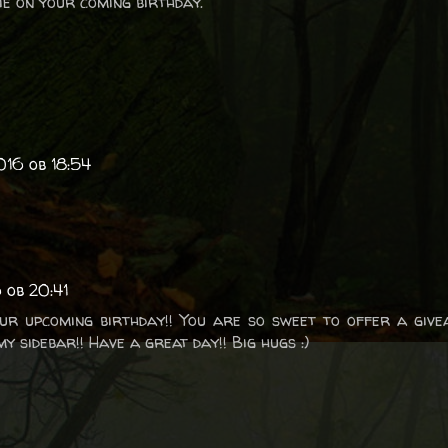
e on your coming birthday.
016 ob 18:54
 ob 20:41
ur upcoming birthday!! You are so sweet to offer a give
y sidebar!! Have a great day!! Big hugs :)