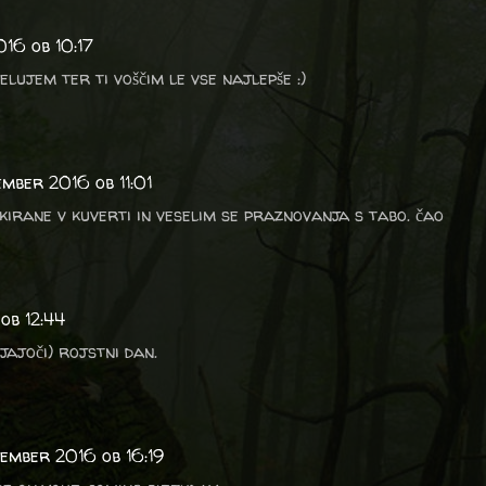
016 ob 10:17
elujem ter ti voščim le vse najlepše :)
ember 2016 ob 11:01
kirane v kuverti in veselim se praznovanja s tabo. čao
ob 12:44
jajoči) rojstni dan.
tember 2016 ob 16:19