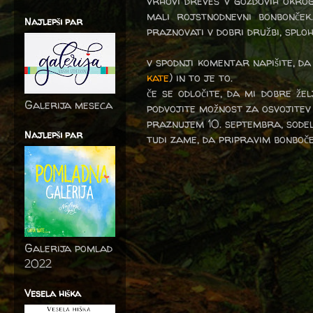
vrhovi dreves v gozdovih okro
mali rojstnodnevni bonbonče
Najlepši par
praznovati v dobri družbi, sploh
v spodnji komentar napišite, da
kate
) in to je to.
če se odločite, da mi dobre že
Galerija meseca
podvojite možnost za osvojitev
praznujem 10. septembra, sodel
Najlepši par
tudi zame, da pripravim bonboče
Galerija pomlad
2022
Vesela hiška