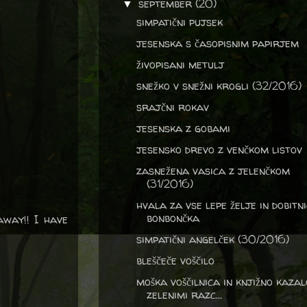
september
(20)
▼
simpatični pujsek
jesenska s časopisnim papirjem
živopisani metulj
snežko v snežni krogli (32/2016)
srajčni rokav
jesenska z gobami
jesensko drevo z venčkom listov
zasnežena vasica z jelenčkom
(31/2016)
hvala za vse lepe želje in dobitn
bonbončka
away!! I have
simpatični angelček (30/2016)
bleščeče voščilo
moška voščilnica in knjižno kazal
zelenimi razc...