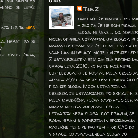
da pripravim en
O meni
vedno je lepše
Tina Z.
tako kot že mnogi pred m
- jaz pa že ne bom pisala
dnja digija
miss
bloga, ni šans ... no, dokler
nisem odkrila ustvarjalnih blogov, ki 
a, hkrati pa si
naravnost fantastični in me navdihuj
).
vsak dan in delajo moje življenje lepš
se dovolj časa,
Z ustvarjanjem sem začela recimo da
okrog leta 2010, ko mi je mož kupil
cuttlebuga, ki je postal moja obsesija
aprila 2015 pa se je temu pridružilo 
pisanje bloga. Moja ustvarjalna
obsesija je ustvarjanje po skicah, ki 
moja izhodiščna točka navdiha, sicer p
nimam nekega prevladujočega
ustvarjalnega sloga. Kot pravim, se
rada igram s papirjem in spoznavam
različne tehnike pri tem – od CAS do
vintage, od akvarelnega sloga do