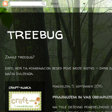
treebug
Zakaj treebug?
zato, ker ta kombinacija besed pove moje bistvo - skrb z
način življenja.
ponedeljek, 5. september 2016
craft-alnica
praznujem in vas obdaruje
na tole deževno ponedeljkovo j