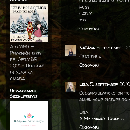
Congratulations sweeti
Hugs
Cathy
xxxx
Odgovori
ArtMBR -
Nataša
5. september 2
Praznični izziv
Čestitke :)
pri ArtMBR
Odgovori
2021 – Hrestač
in Klarina
omara
Lisa
5. september 2016
Ustvarjamo s
Congratulations on yo
SizzixLifestyle
added your picture to m
Lisa
A Mermaid's Crafts
Odgovori