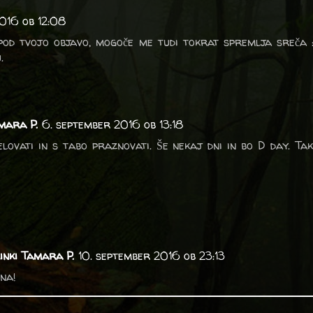
016 ob 12:08
pod tvojo objavo, mogoče me tudi tokrat spremlja sreča :
.
mara P.
6. september 2016 ob 13:18
ovati in s tabo praznovati. Še nekaj dni in bo D day. Tak
inki Tamara P.
10. september 2016 ob 23:13
na!