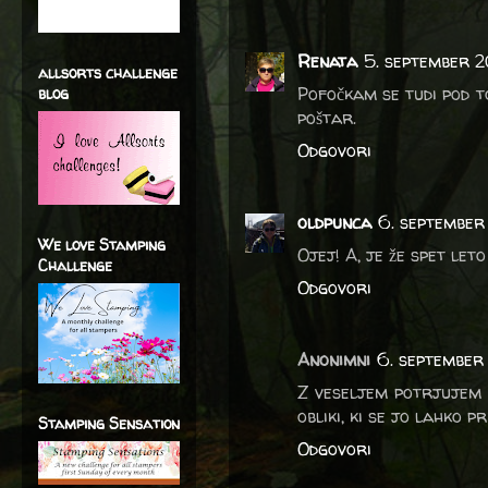
Renata
5. september 2
allsorts challenge
Pofočkam se tudi pod to
blog
poštar.
Odgovori
oldpunca
6. september
We love Stamping
Ojej! A, je že spet let
Challenge
Odgovori
Anonimni
6. september
Z veseljem potrjujem s
obliki, ki se jo lahko p
Stamping Sensation
Odgovori