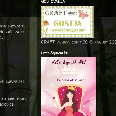
GOSTOVANJA
 praznovanju
 Mogoče pa bo
ov.
CRAFT-alnica: junij 2016, avgust 20
Let's Squash It!
ve surprises!
 to see your
goodies!