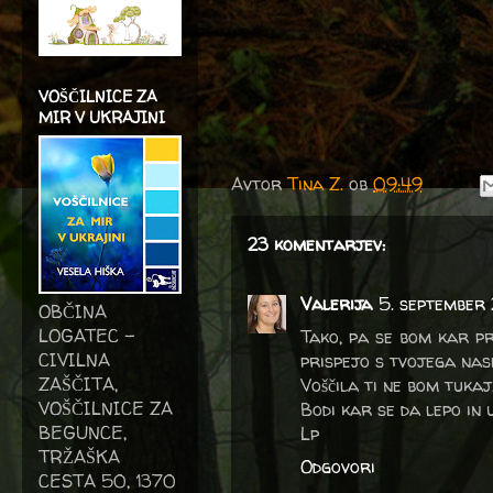
VOŠČILNICE ZA
MIR V UKRAJINI
Avtor
Tina Z.
ob
09:49
23 komentarjev:
Valerija
5. september 
OBČINA
LOGATEC -
Tako, pa se bom kar pr
CIVILNA
prispejo s tvojega nas
ZAŠČITA,
Voščila ti ne bom tukaj
VOŠČILNICE ZA
Bodi kar se da lepo in 
BEGUNCE,
Lp
TRŽAŠKA
Odgovori
CESTA 50, 1370