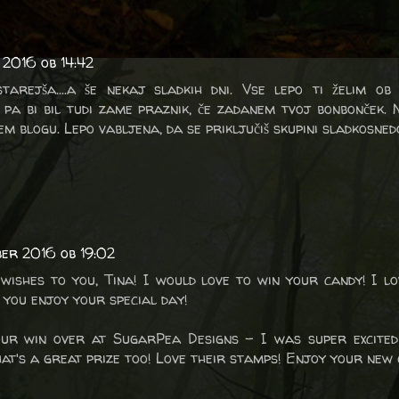
 2016 ob 14:42
arejša....a še nekaj sladkih dni. Vse lepo ti želim ob
 pa bi bil tudi zame praznik, če zadanem tvoj bonbonček.
m blogu. Lepo vabljena, da se priključiš skupini sladkosned
ber 2016 ob 19:02
ishes to you, Tina! I would love to win your candy! I lo
 you enjoy your special day!
our win over at SugarPea Designs - I was super excited
at's a great prize too! Love their stamps! Enjoy your new 