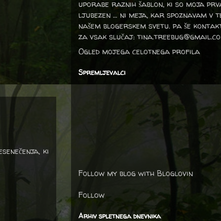
uporabe raznih šablon, ki so moja prv
ljubezen … ni meja, kar spoznavam v 
našem blogerskem svetu. pa še kontak
za vsak slučaj: tina.treebug@gmail.c
Ogled mojega celotnega profila
Spremljevalci
senečenja, ki
Follow my blog with Bloglovin
Follow
Arhiv spletnega dnevnika