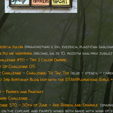
eseca julija
(pravokotniki s šivi, zvezdica, plastična šablona
ni Ko me inspirira
(recimo, da je 10. rojstni dan prvi jubilej 
hallenge #151 - Try 2 Color Ombre...
It Up Challenge 05
 Challenge
-
Challenge: Tic Tac Toe
(blue - stencil - card
} 3rd Birthday Blog Hop with the STAMPlorations Girls +
- Fairies and Fantasy
ard Challenge ...
enge 370 - 30th of June – Add Ribbon and Sparkle.
(spark
g on the cupcake and fairy's wings both made with wink of s