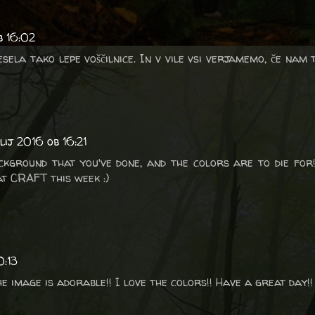
b 16:02
sela tako lepe voščilnice. In v vile vsi verjamemo, če nam
ulij 2016 ob 16:21
ckground that you've done, and the colors are to die for
at CRAFT this week :)
0:13
he image is adorable!! I love the colors!! Have a great day!! 