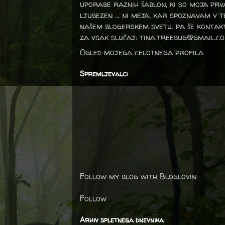
uporabe raznih šablon, ki so moja prv
ljubezen … ni meja, kar spoznavam v 
našem blogerskem svetu. pa še kontak
za vsak slučaj: tina.treebug@gmail.c
Ogled mojega celotnega profila
Spremljevalci
Follow my blog with Bloglovin
Follow
Arhiv spletnega dnevnika