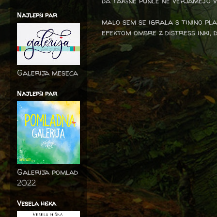
da takšne punce ne verjamejo več
Najlepši par
malo sem se igrala s tinino pla
efektom ombre z distress inki, d
Galerija meseca
Najlepši par
Galerija pomlad
2022
Vesela hiška