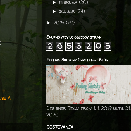
februar
(20)
►
januar
(24)
►
2015
(131)
►
Skupno število ogledov strani
)
2
6
5
3
2
0
5
Feeling Sketchy Challenge Blog
Use A
Designer Team from 1. 1. 2019 until 31.
2020
GOSTOVANJA