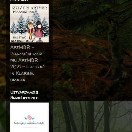
ArtMBR -
Praznični izziv
pri ArtMBR
2021 – Hrestač
in Klarina
omara
Ustvarjamo s
SizzixLifestyle