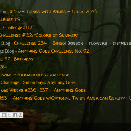
# 152- Things with Wings - 1 July, 2016
Blog -
lenge 119
 -
Challenge #112
Challenge #132: "Colors of Summer"
Challenge 254 - Bingo!
(ribbon - flowers - distress
e Blog -
Anything Goes Challenge No. 92
nge Blog -
e #7 : Birthday
 284
Twine -Polkadoodles challenge
Challenge
-
Simon Says: Anything Goes
enge Weeks #236-237 - Anything Goes
183 - Anything Goes w/Optional Twist: American Beauty- 