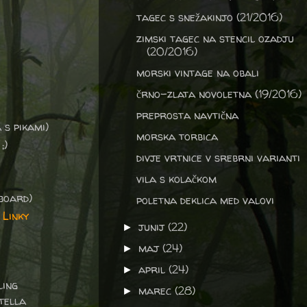
tagec s snežakinjo (21/2016)
zimski tagec na stencil ozadju
(20/2016)
morski vintage na obali
črno-zlata novoletna (19/2016)
preprosta navtična
 s pikami)
morska torbica
;)
divje vrtnice v srebrni varianti
vila s kolačkom
board)
poletna deklica med valovi
 Linky
junij
(22)
►
maj
(24)
►
april
(24)
►
ling
marec
(28)
►
tella