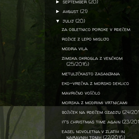
september
(20)
►
avgust
(21)
►
julij
(20)
▼
za obletnico poroke v rdečem
rožice z lepo mislijo
modra vila
zimska okrogla z venčkom
(25/2016)
metuljčkasto zasanjana
eko-vrečka z morsko deklico
mavrično voščilo
morska z modrimi vrtnicami
božiček na rdečem ozadju (24/20
it's christmas time again (23/20
easel novoletna v zlatih in
naravnih tonih (22/2016)