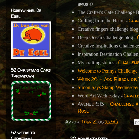
brush)
Hobbywinkel De
The Crafter's Cafe Challenge 
Egel
Chal
Crafting from the Heart -
Creative fingers challenge blog
Deep Ocean Challenge blog -
Creative Inspirations Challeng
Inspiration Destination Challe
Challeng
My crafting stories -
52 Christmas Card
Welcome to Pennys Challenge
Throwdown
Week 26 - Add Ribbon or 
Simon Says Stamp Wednesday 
Chall
Word Art Wednesday -
Avenue 613 -
Challenge #
Rose
Avtor
Tina Z.
ob
13:56
52 weeks to
20 komentarjev:
Christmas