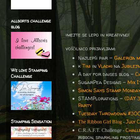
allsorts challenge
blog
imejte se lepo in kreativno!
voščilnico prijavljam:
Najlepši par -
Galerija m
k
Tini
in
Vladki
na
Jubilej
We love Stamping
A day for daises blog -
C
Challenge
SugarPea Designs -
Mix 
Simon Says Stamp Monday
STAMPlorations -
{DAY 3
Party
Tuesday Throwdown #300 
July C
Stamping Sensation
The Ribbon Girl Blog
-
Chall
C.R.A.F.T. Challenge -
ribbon, sparkling frostin