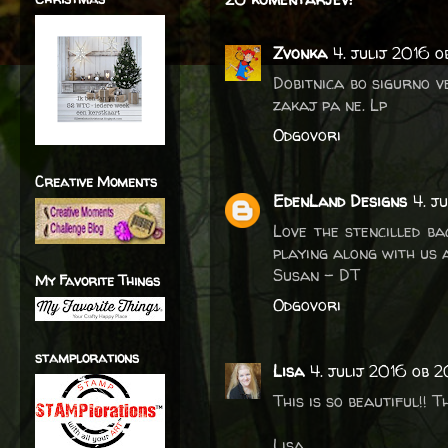
Zvonka
4. julij 2016 o
Dobitnica bo sigurno ve
zakaj pa ne. Lp
Odgovori
Creative Moments
EdenLand Designs
4. j
Love the stencilled ba
playing along with us 
Susan - DT
My Favorite Things
Odgovori
stamplorations
Lisa
4. julij 2016 ob 2
This is so beautiful!! T
Lisa