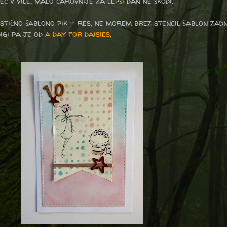
 v vile, malo čarovnije za lepši dan ne škodi.
stično šablono pik - res, ne morem brez stencil šablon zadn
igi pa je od
a day for daisies
,