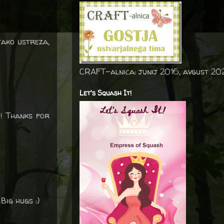
 tako ustreza,
CRAFT-alnica: junij 2016, avgust 20
Let's Squash It!
!! Thanks for
Big hugs :)