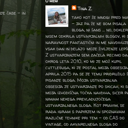
O meni
Tina Z.
je čase - in
tako kot že mnogi pred m
- jaz pa že ne bom pisala
bloga, ni šans ... no, dokler
nisem odkrila ustvarjalnih blogov, ki 
naravnost fantastični in me navdihuj
vsak dan in delajo moje življenje lepš
Z ustvarjanjem sem začela recimo da
okrog leta 2010, ko mi je mož kupil
cuttlebuga, ki je postal moja obsesija
aprila 2015 pa se je temu pridružilo 
pisanje bloga. Moja ustvarjalna
obsesija je ustvarjanje po skicah, ki 
moja izhodiščna točka navdiha, sicer p
nimam nekega prevladujočega
ustvarjalnega sloga. Kot pravim, se
rada igram s papirjem in spoznavam
različne tehnike pri tem – od CAS do
vintage, od akvarelnega sloga do