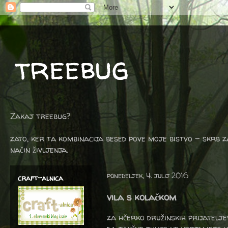
treebug
Zakaj treebug?
zato, ker ta kombinacija besed pove moje bistvo - skrb z
način življenja.
ponedeljek, 4. julij 2016
craft-alnica
vila s kolačkom
za hčerko družinskih prijatelje