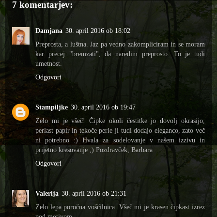
7 komentarjev:
Damjana
30. april 2016 ob 18:02
Preprosta, a luštna. Jaz pa vedno zakompliciram in se moram
kar precej "bremzati", da naredim preprosto. To je tudi
umetnost.
Odgovori
Stampiljke
30. april 2016 ob 19:47
Zelo mi je všeč! Čipke okoli čestitke jo dovolj okrasijo,
perlast papir in tekoče perle ji tudi dodajo eleganco, zato več
ni potrebno :) Hvala za sodelovanje v našem izzivu in
prijetno kresovanje ;) Pozdravček, Barbara
Odgovori
Valerija
30. april 2016 ob 21:31
Zelo lepa poročna voščilnica. Všeč mi je krasen čipkast izrez
pod motivom.