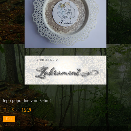
lepo popoldne vam želim!
Tina Z.
ob
15:19
Deli