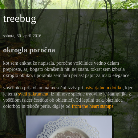
treebug
sobota, 30. april 2016
okrogla poročna
kot sem enkrat že napisala, poročne voščilnice vedno delam
preproste, saj bogato okrašenih niti ne znam. tokrat sem izbrala
okroglo obliko, uporabila sem tudi perlast papir za malo elegance.
voščilnico prijavljam na mesečni izziv pri
ustvarjalnem dotiku
, kjer
je tema
sveti zakrament.
iz njihove spletne trgovine je štampiljka z
voščilom (sicer čestitke ob obletnici), 3d lepilni trak, blazinica
colorbox in tekoče perle. digi je od
from the heart stamps.