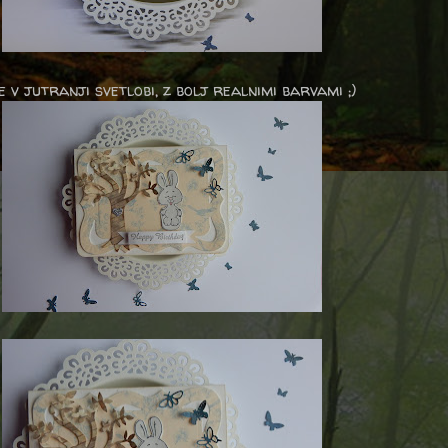
e v jutranji svetlobi, z bolj realnimi barvami ;)