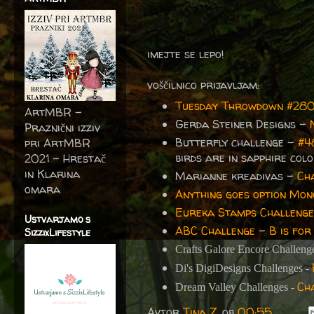
imejte se lepo!
voščilnico prijavljam:
Tuesday Throwdown #280
ArtMBR -
Gerda Steiner Designs -
Praznični izziv
Butterfly challenge -
#4
pri ArtMBR
birds are in sapphire colo
2021 – Hrestač
in Klarina
Marianne kreadivas -
Ch
omara
Anything goes option Mon
Eureka Stamps Challenge
Ustvarjamo s
ABC Challenge
-
B is for 
SizzixLifestyle
Crafts Galore Encore Challeng
Di's DigiDesigns Challenges -
Cha
Dream Valley Challenges -
Avtor
Tina Z.
ob
00:55