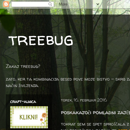
treebug
Zakaj treebug?
zato, ker ta kombinacija besed pove moje bistvo - skrb z
način življenja.
torek, 16. februar 2016
craft-alnica
poskakajoči pomladni zajč
tokrat sem se spet sproščala z 