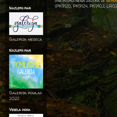
digi poskočnega zajčka je
gerda
(PK9120, PK9124, PK9102, LR02
Najlepši par
Galerija meseca
Najlepši par
Galerija pomlad
2022
Vesela hiška