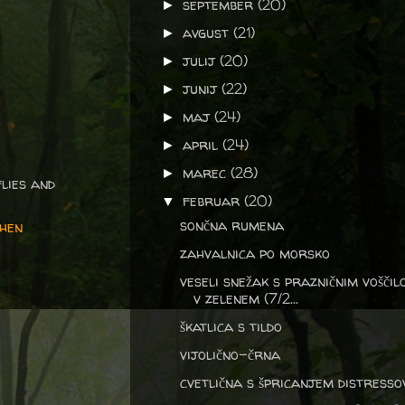
september
(20)
►
avgust
(21)
►
julij
(20)
►
junij
(22)
►
maj
(24)
►
april
(24)
►
marec
(28)
►
lies and
februar
(20)
▼
sončna rumena
chen
zahvalnica po morsko
veseli snežak s prazničnim voščil
v zelenem (7/2...
škatlica s tildo
vijolično-črna
cvetlična s špricanjem distresso