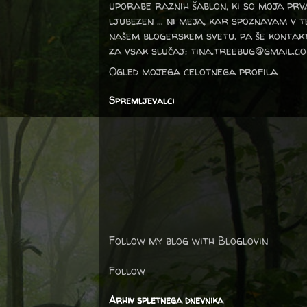
uporabe raznih šablon, ki so moja prv
ljubezen … ni meja, kar spoznavam v 
našem blogerskem svetu. pa še kontak
za vsak slučaj: tina.treebug@gmail.c
Ogled mojega celotnega profila
Spremljevalci
Follow my blog with Bloglovin
Follow
Arhiv spletnega dnevnika