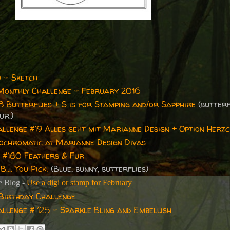
 - Sketch
Monthly Challenge - February 2016
8 Butterflies + S is for Stamping and/or Sapphire
(butterf
ur.)
allenge #19 Alles geht mit Marianne Design + Option Herz
ochromatic at Marianne Design Divas
 #180 Feathers & Fur
B.... You Pick!
(Blue, bunny, butterflies)
e Blog -
Use a digi or stamp for February
Birthday Challenge
llenge # 125 - Sparkle Bling and Embellish