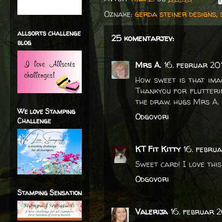
Oznake:
gerda steiner designs
,
allsorts challenge
25 komentarjev:
blog
Mrs A.
16. februar 20
How sweet is that ima
Thankyou for flutterin
the draw. hugs Mrs A.
We love Stamping
Odgovori
Challenge
KT Fit Kitty
16. febru
Sweet card! I love this
Odgovori
Stamping Sensation
Valerija
16. februar 