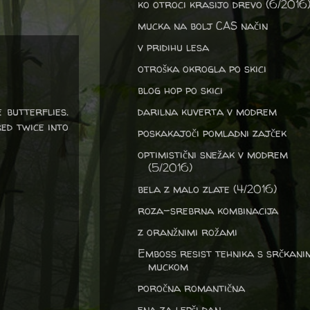
ko otroci krasijo drevo (6/2016
mucka na bolj CAS način
v pridihu lesa
otroška okrogla po skici
blog hop po skici
 butterflies.
darilna kuverta v modrem
ed twice into
poskakajoči pomladni zajček
optimistični snežak v modrem
(5/2016)
bela z malo zlate (4/2016)
roza-srebrna kombinacija
z oranžnimi rožami
Emboss resist tehnika s srčkani
muckom
poročna romantična
ena za lepši dan