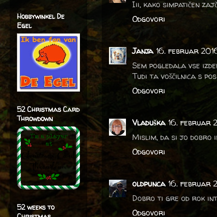
Iii, kako simpatičen zaj
Hobbywinkel De
Odgovori
Egel
Janja
16. februar 201
Sem pogledala vse izdel
Tudi ta voščilnica s po
Odgovori
52 Christmas Card
Throwdown
Vladuška
16. februar 
Mislim, da si jo dobro 
Odgovori
oldpunca
16. februar 
Dobro ti gre od rok int
52 weeks to
Odgovori
Christmas