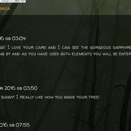
skica
16 ob 03:04
ge! I love your card and I can see the gorgeous sapphire
g by and as you have used both elements you will be enter
ar 2016 ob 03:50
 bunny! I really like how you made your tree!
2016 ob 07:55