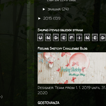
januar
(24)
►
2015
(131)
►
Skupno število ogledov strani
u
n
d
e
f
i
n
e
d
Feeling Sketchy Challenge Blog
Designer Team from 1. 1. 2019 until 31.
2020
-)
GOSTOVANJA