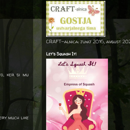
CRAFT-alnica: junij 2016, avgust 20
Let's Squash It!
to, ker si mu
ery much like