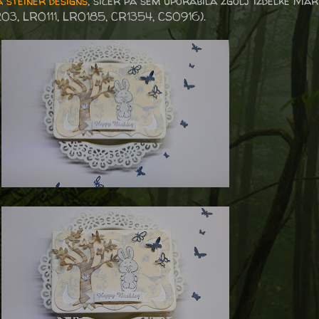
 steiner designs
, sicer pa sem uporabila zgolj izdelke Ma
03, LR0111, LR0185, CR1354, CS0916).