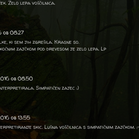
ček. Zelo lepa voščilnica.
6 ob 08:27
ke, ki sem jih zgrešila. Krasne so.
skočnim zajčkom pod drevesom je zelo lepa. Lp
2016 ob 08:50
interpretirala. Simpatičen zajec :)
2016 ob 13:55
erpretiranje skic. Lušna voščilnica s simpatičnim zajčkom. :