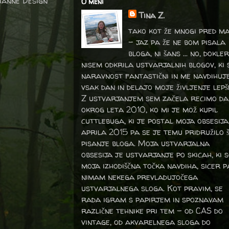
rianne Design
O meni
Tina Z.
tako kot že mnogi pred m
- jaz pa že ne bom pisala
bloga, ni šans ... no, dokler
nisem odkrila ustvarjalnih blogov, ki 
naravnost fantastični in me navdihuj
vsak dan in delajo moje življenje lepš
Z ustvarjanjem sem začela recimo da
okrog leta 2010, ko mi je mož kupil
cuttlebuga, ki je postal moja obsesija
aprila 2015 pa se je temu pridružilo 
pisanje bloga. Moja ustvarjalna
obsesija je ustvarjanje po skicah, ki 
moja izhodiščna točka navdiha, sicer p
nimam nekega prevladujočega
ustvarjalnega sloga. Kot pravim, se
rada igram s papirjem in spoznavam
različne tehnike pri tem – od CAS do
vintage, od akvarelnega sloga do