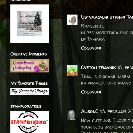
Ustvarjalni utrinki Ta
Krasen je
in res mojstrica skic s
lp Tamara
Odgovori
Creative Moments
Cvetoči travnik
16. fe
Tina, s skicami nisem
pripravila tako pravo 
My Favorite Things
Odgovori
stamplorations
AlisonC
16. februar 20
How cute and I love th
your blog background 