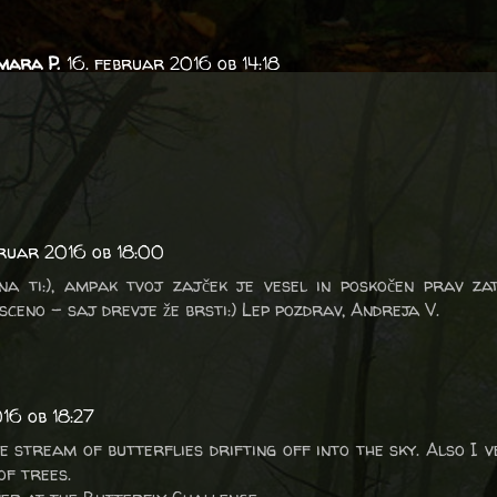
mara P.
16. februar 2016 ob 14:18
i
bruar 2016 ob 18:00
 na ti:), ampak tvoj zajček je vesel in poskočen prav za
sceno - saj drevje že brsti:) Lep pozdrav, Andreja V.
16 ob 18:27
e stream of butterflies drifting off into the sky. Also I v
of trees.