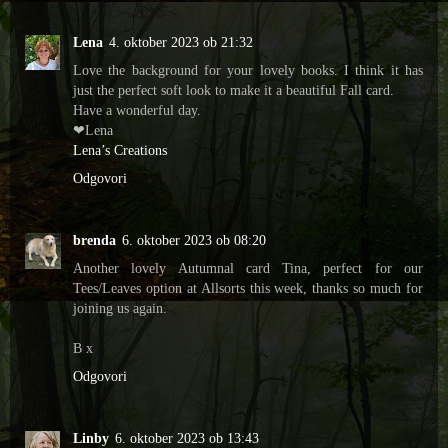
Lena
4. oktober 2023 ob 21:32
Love the background for your lovely books. I think it has
just the perfect soft look to make it a beautiful Fall card.
Have a wonderful day.
❤Lena
Lena’s Creations
Odgovori
brenda
6. oktober 2023 ob 08:20
Another lovely Autumnal card Tina, perfect for our
Tees/Leaves option at Allsorts this week, thanks so much for
joining us again.
B x
Odgovori
Linby
6. oktober 2023 ob 13:43