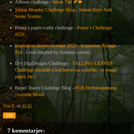
Allsorts challenge -
Week 748
🍂🍁
Simon Monday Challenge Blog
-
Simon Says: Add
Some Texture
Penny’s paper-crafty challenge -
Penny's Challenge
#556
Inspiration Station October 2023 - Inspiration Prompt
#54
- I was inspired by Autumn colours.
Di's DigiDesigns Challenge -
FALLING LEAVES
Challenge (include a leaf/leaves as embellie, on image,
paper, etc.)
Bastel Traum Challenge Blog
-
#126 Herbststimmung
|Autumn Mood
Tina Z.
ob
22:45
Deli
7 komentarjev: