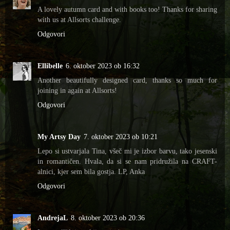
A lovely autumn card and with books too! Thanks for sharing
with us at Allsorts challenge.
Odgovori
Ellibelle
6. oktober 2023 ob 16:32
Another beautifully designed card, thanks so much for
joining in again at Allsorts!
Odgovori
My Artsy Day
7. oktober 2023 ob 10:21
Lepo si ustvarjala Tina, všeč mi je izbor barvu, tako jesenski
in romantičen. Hvala, da si se nam pridružila na CRAFT-
alnici, kjer sem bila gostja. LP, Anka
Odgovori
AndrejaL
8. oktober 2023 ob 20:36