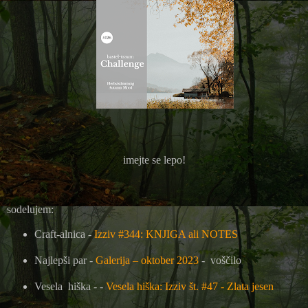
imejte se lepo!
sodelujem:
Craft-alnica -
Izziv #344: KNJIGA ali NOTES
Najlepši par -
Galerija – oktober 2023
- voščilo
Vesela
hiška - -
Vesela hiška: Izziv št. #47 - Zlata jesen