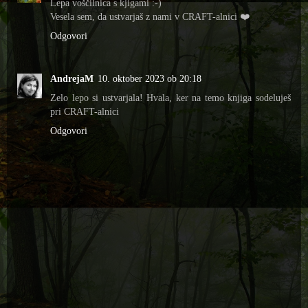
Lepa voščilnica s kjigami :-)
Vesela sem, da ustvarjaš z nami v CRAFT-alnici ❤️
Odgovori
AndrejaM
10. oktober 2023 ob 20:18
Zelo lepo si ustvarjala! Hvala, ker na temo knjiga sodeluješ
pri CRAFT-alnici
Odgovori