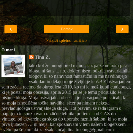
‹
›
Domov
Prikaži spletno različico
O meni
Tina Z.
tako kot že mnogi pred mano - jaz pa že ne bom pisala
bloga, ni šans ... no, dokler nisem odkrila ustvarjalnih
blogov, ki so naravnost fantastični in me navdihujejo
vsak dan in delajo moje življenje lepše! Z ustvarjanjem
sem začela recimo da okrog leta 2010, ko mi je mož kupil cuttlebuga,
ki je postal moja obsesija, aprila 2015 pa se je temu pridružilo še
pisanje bloga. Moja ustvarjalna obsesija je ustvarjanje po skicah, ki
so moja izhodiščna točka navdiha, sicer pa nimam nekega
prevladujočega ustvarjalnega sloga. Kot pravim, se rada igram s
papirjem in spoznavam različne tehnike pri tem – od CAS do
vintage, od akvarelnega sloga do uporabe raznih šablon, ki so moja
prva ljubezen … ni meja, kar spoznavam v tem našem blogerskem
svetu. pa še kontakt za vsak slučaj: tina.treebug@gmail.com