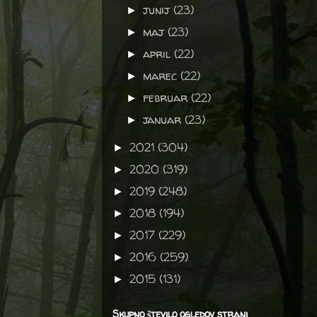
junij
(23)
►
maj
(23)
►
april
(22)
►
marec
(22)
►
februar
(22)
►
januar
(23)
►
2021
(304)
►
2020
(319)
►
2019
(248)
►
2018
(194)
►
2017
(229)
►
2016
(259)
►
2015
(131)
►
Skupno število ogledov strani