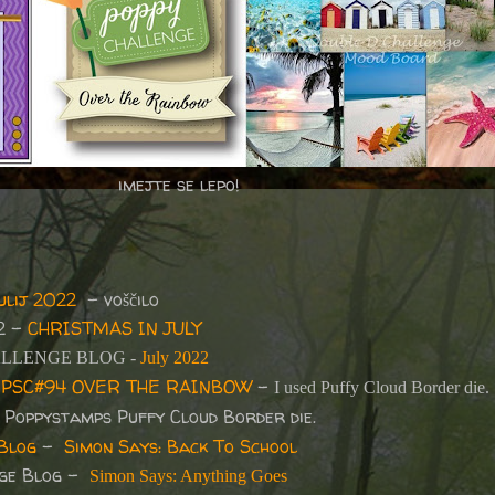
imejte se lepo!
ulij 2022
– voščilo
2 -
CHRISTMAS IN JULY
LLENGE BLOG -
July 2022
-
PSC#94 OVER THE RAINBOW
-
I used Puffy Cloud Border die.
d Poppystamps Puffy Cloud Border die.
Blog
-
Simon Says: Back To School
nge Blog -
Simon Says: Anything Goes