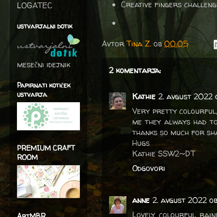
Creative fingers challen
LOGATEC
ustvarjalni dotik
Avtor
Tina Z.
ob
00:05
mesečni idejnik
2 komentarja:
Papirnati kotiček
ustvarja
Kathie
2. avgust 2022
Very pretty colourful,
me they always had to
thanks so much for sha
Hugs
PREMIUM CRAFT
Kathie SSW2~DT
ROOM
Odgovori
anne
2. avgust 2022 o
Lovely colourful rain
ArtMBR