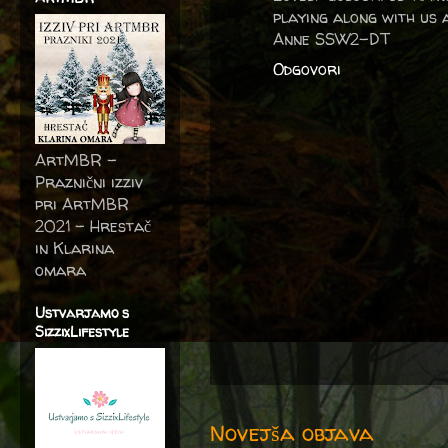
playing along with us 
Anne SSW2-DT
Odgovori
ArtMBR -
Praznični izziv
pri ArtMBR
2021 – Hrestač
in Klarina
omara
Ustvarjamo s
SizzixLifestyle
Novejša objava