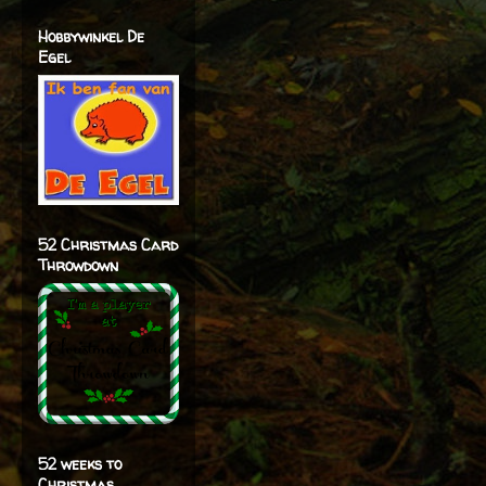
Hobbywinkel De
Egel
52 Christmas Card
Throwdown
52 weeks to
Christmas