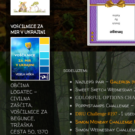
VOŠČILNICE ZA
MIR V UKRAJINI
sodelujem:
Najlepši par -
Galerija j
OBČINA
Sweet Sketch Wednesday 
LOGATEC -
COLORFUL OPTIONS CHA
CIVILNA
ZAŠČITA,
Poppystamps Challenge 
VOŠČILNICE ZA
I use
DRU Challenge #197
-
BEGUNCE,
Simon Monday Challenge 
TRŽAŠKA
Simon Wednesday Challe
CESTA 50, 1370