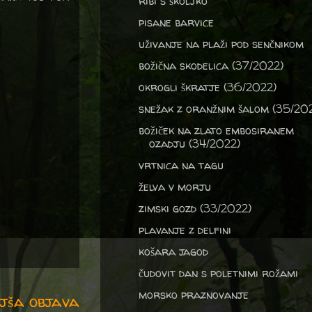
ribi s školjko
pisane barvice
uživanje na plaži pod senčnikom
božična skodelica (37/2022)
okrogli škratje (36/2022)
snežak z oranžnim šalom (35/20
božiček na zlato embosiranem
ozadju (34/2022)
vrtnica na tagu
želva v morju
zimski gozd (33/2022)
plavanje z delfini
košara jagod
čudovit dan s poletnimi rožami
morsko praznovanje
jša objava