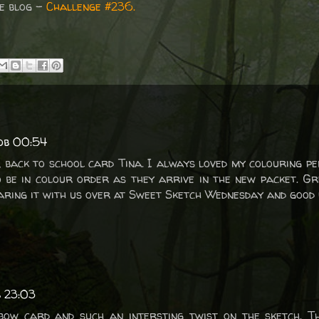
ge blog -
Challenge #236.
 ob 00:54
 back to school card Tina. I always loved my colouring pe
 be in colour order as they arrive in the new packet. G
ring it with us over at Sweet Sketch Wednesday and good 
b 23:03
bow card and such an intersting twist on the sketch. T