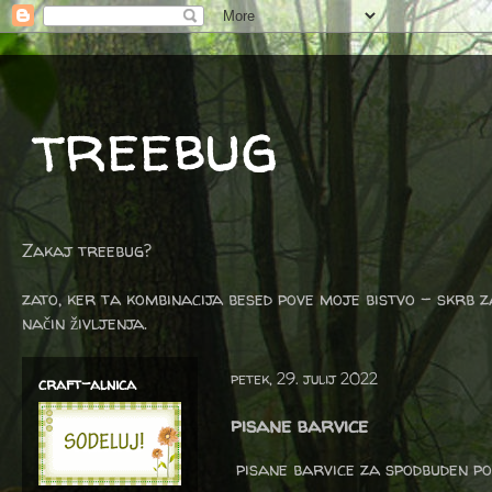
treebug
Zakaj treebug?
zato, ker ta kombinacija besed pove moje bistvo - skrb z
način življenja.
petek, 29. julij 2022
craft-alnica
pisane barvice
pisane barvice za spodbuden pono