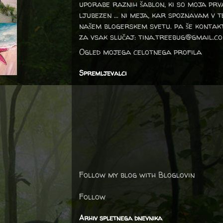
uporabe raznih šablon, ki so moja prv
ljubezen … ni meja, kar spoznavam v 
našem blogerskem svetu. pa še kontak
za vsak slučaj: tina.treebug@gmail.c
Ogled mojega celotnega profila
Spremljevalci
Follow my blog with Bloglovin
Follow
Arhiv spletnega dnevnika