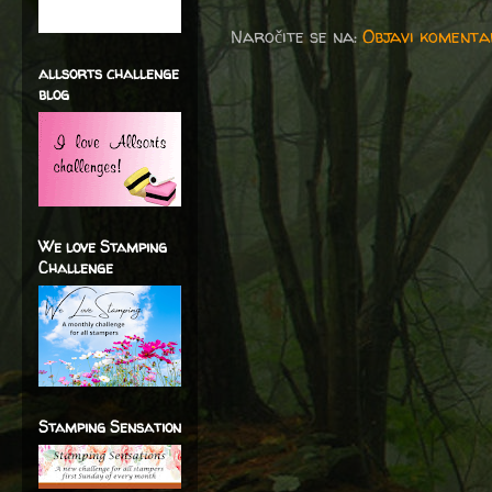
Naročite se na:
Objavi komenta
allsorts challenge
blog
We love Stamping
Challenge
Stamping Sensation