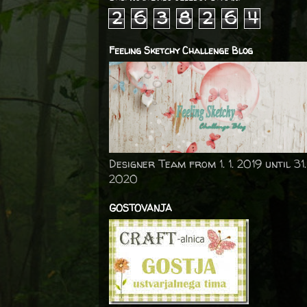
2
6
3
8
2
6
4
Feeling Sketchy Challenge Blog
Designer Team from 1. 1. 2019 until 31.
2020
GOSTOVANJA