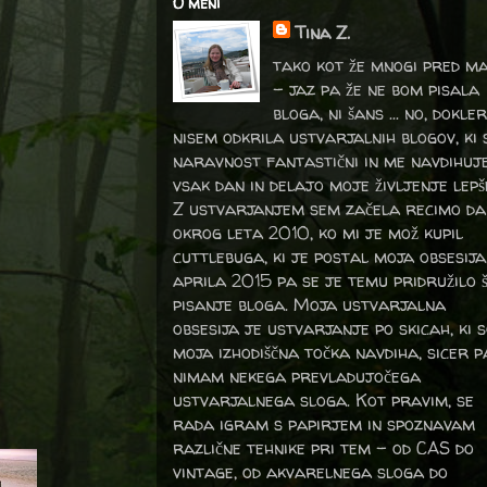
O meni
Tina Z.
tako kot že mnogi pred m
- jaz pa že ne bom pisala
bloga, ni šans ... no, dokler
nisem odkrila ustvarjalnih blogov, ki 
naravnost fantastični in me navdihuj
vsak dan in delajo moje življenje lepš
Z ustvarjanjem sem začela recimo da
okrog leta 2010, ko mi je mož kupil
cuttlebuga, ki je postal moja obsesija
aprila 2015 pa se je temu pridružilo 
pisanje bloga. Moja ustvarjalna
obsesija je ustvarjanje po skicah, ki 
moja izhodiščna točka navdiha, sicer p
nimam nekega prevladujočega
ustvarjalnega sloga. Kot pravim, se
rada igram s papirjem in spoznavam
različne tehnike pri tem – od CAS do
vintage, od akvarelnega sloga do