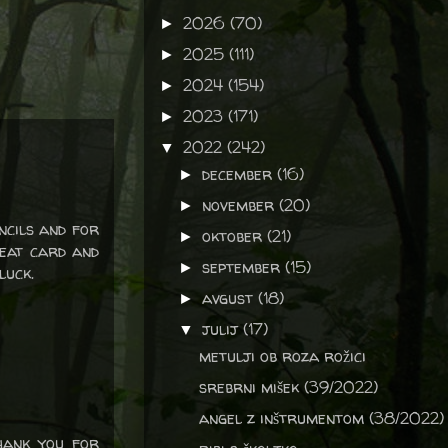
2026
(70)
►
2025
(111)
►
2024
(154)
►
2023
(171)
►
2022
(242)
▼
december
(16)
►
november
(20)
►
ncils and for
oktober
(21)
►
reat card and
september
(15)
►
luck.
avgust
(18)
►
julij
(17)
▼
metulji ob roza rožici
srebrni mišek (39/2022)
angel z inštrumentom (38/2022)
hank you for