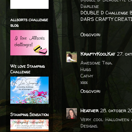
Darlene
DOUBLE D Challenge 
DAR’S CRAFTY CREAT
allsorts challenge
blog
Odgovori
KraftyKoolKat
27. ok
Awesome Tina.
We love Stamping
Hugs
Challenge
Cathy
xxxx
Odgovori
Heather
28. oktober 2
Stamping Sensation
Very cool Halloween c
Designs.