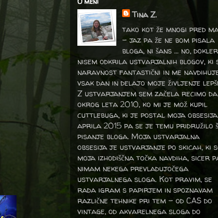
O meni
Tina Z.
tako kot že mnogi pred m
- jaz pa že ne bom pisala
bloga, ni šans ... no, dokler
nisem odkrila ustvarjalnih blogov, ki 
naravnost fantastični in me navdihuj
vsak dan in delajo moje življenje lepš
Z ustvarjanjem sem začela recimo da
okrog leta 2010, ko mi je mož kupil
cuttlebuga, ki je postal moja obsesija
aprila 2015 pa se je temu pridružilo 
pisanje bloga. Moja ustvarjalna
obsesija je ustvarjanje po skicah, ki 
moja izhodiščna točka navdiha, sicer p
nimam nekega prevladujočega
ustvarjalnega sloga. Kot pravim, se
rada igram s papirjem in spoznavam
različne tehnike pri tem – od CAS do
vintage, od akvarelnega sloga do