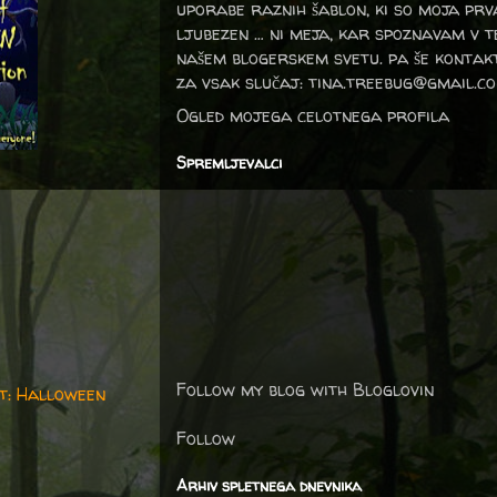
uporabe raznih šablon, ki so moja prv
ljubezen … ni meja, kar spoznavam v 
našem blogerskem svetu. pa še kontak
za vsak slučaj: tina.treebug@gmail.c
Ogled mojega celotnega profila
Spremljevalci
Follow my blog with Bloglovin
t: Halloween
Follow
Arhiv spletnega dnevnika