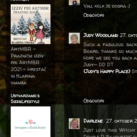
Vau, kolk je dobra :)
Odgovori
Judy Woodland
27. okt
Such a fabulous back
ArtMBR -
Board, thanks so much
Praznični izziv
Hope we see you back a
pri ArtMBR
Judy~ DD DT
2021 – Hrestač
{Judy's Happy Place}
St
in Klarina
omara
Ustvarjamo s
Odgovori
SizzixLifestyle
Darlene
27. oktober 
Just love this Witchy
Double D ‘Silhouette’ 