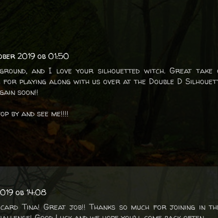
ober 2019 ob 01:50
ground, and I love your silhouetted witch. Great take
 for playing along with us over at the Double D Silhouet
gain soon!!
op by and see me!!!!
2019 ob 14:08
 card Tina! Great job!! Thanks so much for joining in t
challenge! Good Luck and we hope you’ll come back often.