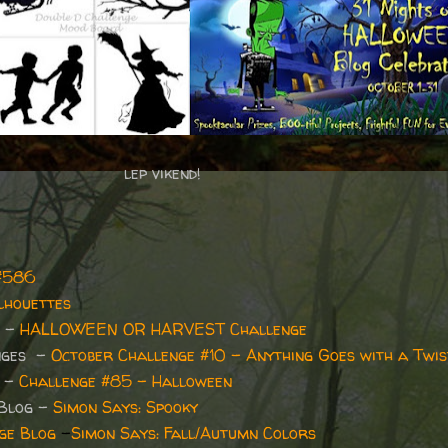
lep vikend!
#586
lhouettes
e -
HALLOWEEN OR HARVEST Challenge
nges
-
October Challenge #10 - Anything Goes with a Twis
-
Challenge #85 - Halloween
 Blog -
Simon Says: Spooky
ge Blog
-
Simon Says: Fall/Autumn Colors