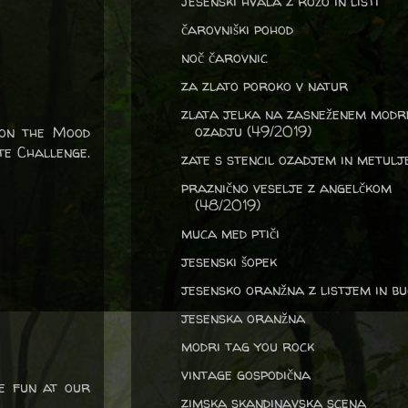
jesenski hvala z rožo in listi
čarovniški pohod
noč čarovnic
za zlato poroko v natur
zlata jelka na zasneženem mod
ozadju (49/2019)
 on the Mood
te Challenge.
zate s stencil ozadjem in metul
praznično veselje z angelčkom
(48/2019)
muca med ptiči
jesenski šopek
jesensko oranžna z listjem in bu
jesenska oranžna
modri tag you rock
vintage gospodična
he fun at our
zimska skandinavska scena