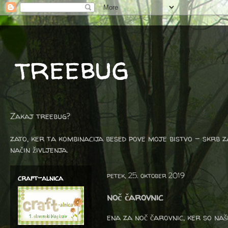
treebug
Zakaj treebug?
zato, ker ta kombinacija besed pove moje bistvo - skrb z
način življenja.
petek, 25. oktober 2019
craft-alnica
noč čarovnic
ena za noč čarovnic, ker so naši 