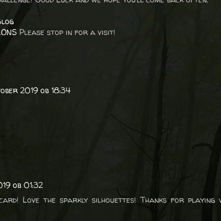
Blog
IONS
Please stop in for a visit!
tober 2019 ob 18:34
019 ob 01:32
ard! Love the sparkly silhouettes! Thanks for playing w