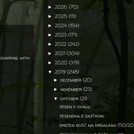
2026
(70)
►
2025
(111)
►
2024
(154)
►
2023
(171)
►
2022
(242)
►
2021
(304)
►
 sharing with
2020
(319)
►
2019
(248)
▼
december
(20)
►
november
(23)
►
oktober
(21)
▼
jesen v ovalu
jesenska z zajčkom
srečen božič na drsalkah (50/20