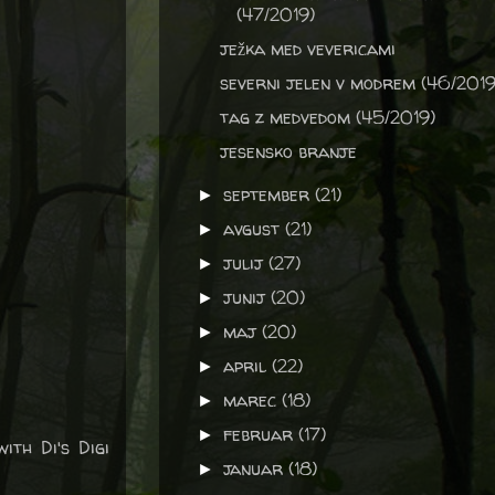
(47/2019)
ježka med vevericami
severni jelen v modrem (46/2019
tag z medvedom (45/2019)
jesensko branje
september
(21)
►
avgust
(21)
►
julij
(27)
►
junij
(20)
►
maj
(20)
►
april
(22)
►
marec
(18)
►
februar
(17)
►
ith Di's Digi
januar
(18)
►