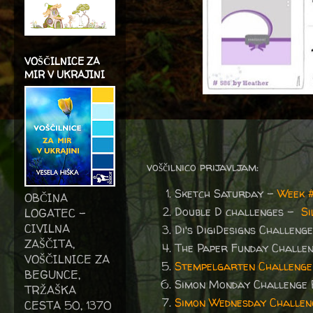
VOŠČILNICE ZA
MIR V UKRAJINI
voščilnico prijavljam:
Sketch Saturday -
Week 
OBČINA
Double D challenges -
Si
LOGATEC -
CIVILNA
Di's DigiDesigns Challeng
ZAŠČITA,
The Paper Funday Challe
VOŠČILNICE ZA
Stempelgarten Challenge
BEGUNCE,
Simon Monday Challenge
TRŽAŠKA
Simon Wednesday Challen
CESTA 50, 1370