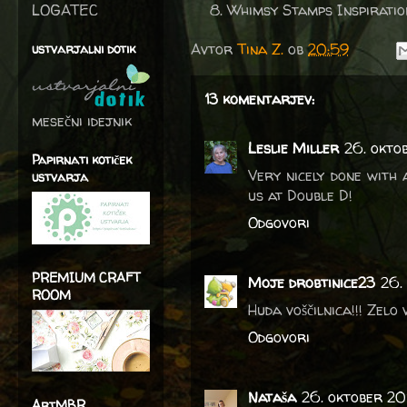
LOGATEC
Whimsy Stamps Inspirati
Avtor
Tina Z.
ob
20:59
ustvarjalni dotik
13 komentarjev:
mesečni idejnik
Leslie Miller
26. okto
Papirnati kotiček
Very nicely done with
ustvarja
us at Double D!
Odgovori
PREMIUM CRAFT
Moje drobtinice23
26.
ROOM
Huda voščilnica!!! Zelo 
Odgovori
Nataša
26. oktober 201
ArtMBR