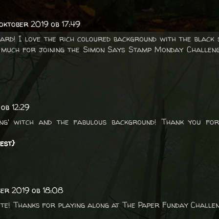
oktober 2019 ob 17:49
ard! I love the rich coloured background with the black 
 much for joining the Simon Says Stamp Monday Challeng
 ob 12:29
ing' witch and the fabulous background! Thank you for
est}
ber 2019 ob 18:08
cute! Thanks for playing along at The Paper Funday Challe