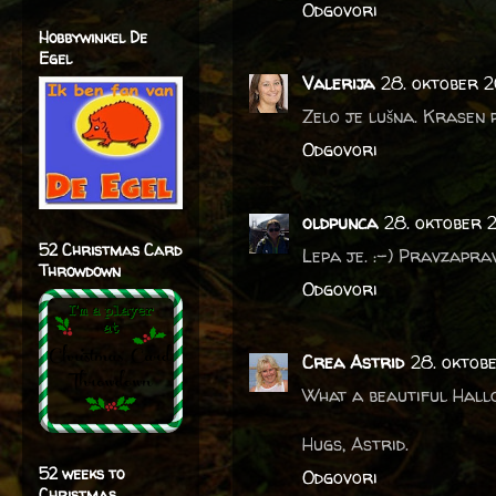
Odgovori
Hobbywinkel De
Egel
Valerija
28. oktober 
Zelo je lušna. Krasen p
Odgovori
oldpunca
28. oktober 
52 Christmas Card
Lepa je. :-) Pravzaprav 
Throwdown
Odgovori
Crea Astrid
28. oktobe
What a beautiful Hallo
Hugs, Astrid.
52 weeks to
Odgovori
Christmas