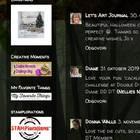
Let's Art Journal
30. 
Beautiful Halloween c
perfect 😁. Thanks so
creative wishes, Jo x
Odgovori
Creative Moments
Diane
31. oktober 2019
Love your fun 'cackl
challenge at Double D!
My Favorite Things
Diane DD DT
{Nellies N
Odgovori
stamplorations
Donna Walls
3. novem
Love the die cuts, so 
DT Member