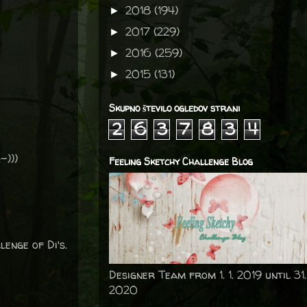
2018
(194)
►
2017
(229)
►
2016
(259)
►
2015
(131)
►
Skupno število ogledov strani
2
6
3
7
8
3
4
-)))
Feeling Sketchy Challenge Blog
enge of Di's.
Designer Team from 1. 1. 2019 until 31.
2020