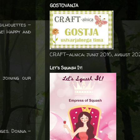
GOSTOVANJA
silhouettes -
e! Happy and
CRAFT-alnica: junij 2016, avgust 20
Let's Squash It!
 joining our
nges. Donna -