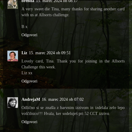
brenda
15. marec 2024 ob 08:17
A very sweet die Tina, many thanks for sharing another card
with us at Allsorts challenge.
B x
Odgovori
Liz
15. marec 2024 ob 09:51
Lovely card, Tina. Thank you for joining in the Allsorts
Challenge this week.
Liz xx
Odgovori
AndrejaM
16. marec 2024 ob 07:02
Odlično si se znašla z barvnim izzivom in izdelala zelo lepo
voščilnico!!! Hvala, ker sodeluješ pri 52 CCT izzivu.
Odgovori