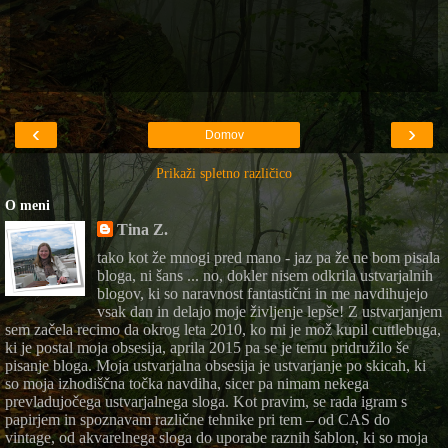
‹
›
Domov
Prikaži spletno različico
O meni
Tina Z.
tako kot že mnogi pred mano - jaz pa že ne bom pisala
bloga, ni šans ... no, dokler nisem odkrila ustvarjalnih
blogov, ki so naravnost fantastični in me navdihujejo
vsak dan in delajo moje življenje lepše! Z ustvarjanjem
sem začela recimo da okrog leta 2010, ko mi je mož kupil cuttlebuga,
ki je postal moja obsesija, aprila 2015 pa se je temu pridružilo še
pisanje bloga. Moja ustvarjalna obsesija je ustvarjanje po skicah, ki
so moja izhodiščna točka navdiha, sicer pa nimam nekega
prevladujočega ustvarjalnega sloga. Kot pravim, se rada igram s
papirjem in spoznavam različne tehnike pri tem – od CAS do
vintage, od akvarelnega sloga do uporabe raznih šablon, ki so moja