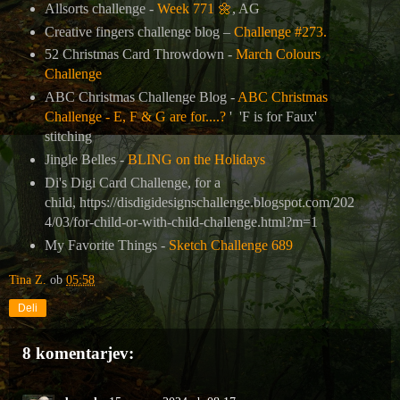
Allsorts challenge -
Week 771
🌼
, AG
Creative fingers challenge blog –
Challenge #273.
52 Christmas Card Throwdown -
March Colours
Challenge
ABC Christmas Challenge Blog -
ABC Christmas
Challenge - E, F & G are for....?
' 'F is for Faux'
stitching
Jingle Belles -
BLING on the Holidays
Di's Digi Card Challenge, for a
child, https://disdigidesignschallenge.blogspot.com/202
4/03/for-child-or-with-child-challenge.html?m=1
My Favorite Things -
Sketch Challenge 689
Tina Z.
ob
05:58
Deli
8 komentarjev: