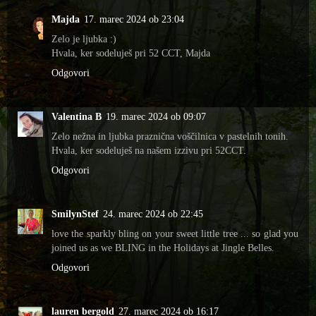
Majda
17. marec 2024 ob 23:04
Zelo je ljubka :)
Hvala, ker sodeluješ pri 52 CCT, Majda
Odgovori
Valentina B
19. marec 2024 ob 09:07
Zelo nežna in ljubka praznična voščilnica v pastelnih tonih.
Hvala, ker sodeluješ na našem izzivu pri 52CCT.
Odgovori
SmilynStef
24. marec 2024 ob 22:45
love the sparkly bling on your sweet little tree ... so glad you
joined us as we BLING in the Holidays at Jingle Belles.
Odgovori
lauren bergold
27. marec 2024 ob 16:17