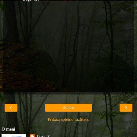
‹
›
Domov
Prikaži spletno različico
O meni
Tina Z.