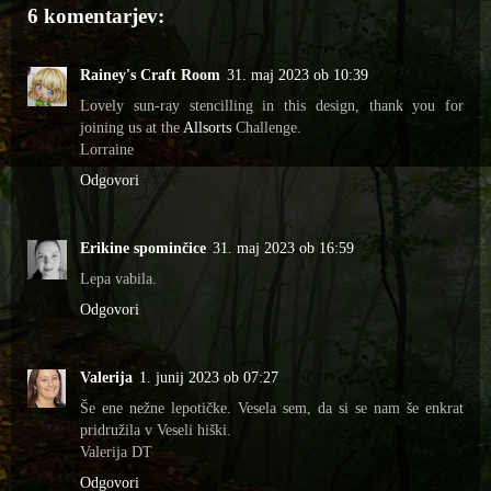
6 komentarjev:
Rainey's Craft Room
31. maj 2023 ob 10:39
Lovely sun-ray stencilling in this design, thank you for
joining us at the
Allsorts
Challenge.
Lorraine
Odgovori
Erikine spominčice
31. maj 2023 ob 16:59
Lepa vabila.
Odgovori
Valerija
1. junij 2023 ob 07:27
Še ene nežne lepotičke. Vesela sem, da si se nam še enkrat
pridružila v Veseli hiški.
Valerija DT
Odgovori