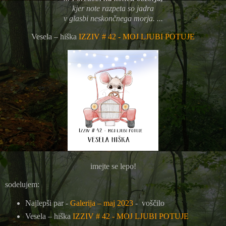
kjer note razpeta so jadra
v glasbi neskončnega morja. ...
Vesela – hiška
IZZIV # 42 - MOJ LJUBI POTUJE
imejte se lepo!
sodelujem:
Najlepši par -
Galerija – maj 2023
- voščilo
Vesela – hiška
IZZIV # 42 - MOJ LJUBI POTUJE