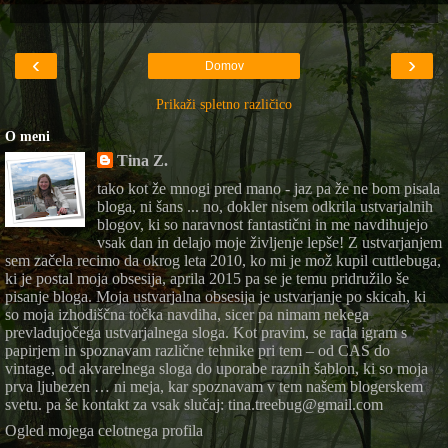
‹
›
Domov
Prikaži spletno različico
O meni
Tina Z.
tako kot že mnogi pred mano - jaz pa že ne bom pisala
bloga, ni šans ... no, dokler nisem odkrila ustvarjalnih
blogov, ki so naravnost fantastični in me navdihujejo
vsak dan in delajo moje življenje lepše! Z ustvarjanjem
sem začela recimo da okrog leta 2010, ko mi je mož kupil cuttlebuga,
ki je postal moja obsesija, aprila 2015 pa se je temu pridružilo še
pisanje bloga. Moja ustvarjalna obsesija je ustvarjanje po skicah, ki
so moja izhodiščna točka navdiha, sicer pa nimam nekega
prevladujočega ustvarjalnega sloga. Kot pravim, se rada igram s
papirjem in spoznavam različne tehnike pri tem – od CAS do
vintage, od akvarelnega sloga do uporabe raznih šablon, ki so moja
prva ljubezen … ni meja, kar spoznavam v tem našem blogerskem
svetu. pa še kontakt za vsak slučaj: tina.treebug@gmail.com
Ogled mojega celotnega profila