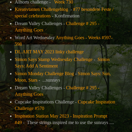
Allsorts challenge -
Week 730
Kreativtanten Challengeblog
-
#77 besondere Feste /
special celebrations
- Konfirmation
Dream Valley Challenges -
Challenge # 295 -
Anything Goes
Word Art Wednesday
Anything Goes - Weeks #597-
598
DL.ART MAY 2023 linky challenge
Simon Says Stamp Wednesday Challenge
-
Simon
Says: Add A Sentiment
Simon Monday Challenge Blog
-
Simon Says: Sun,
Moon, Stars
- ...sunrays
Dream Valley Challenges -
Challenge # 295 -
Anything Goes
Cupcake Inspirations Challenge -
Cupcake Inspiration
Challenge #570
Inspiration Station May 2023 - Inspiration Prompt
#49
- These strings inspired me to use the sunrays ....