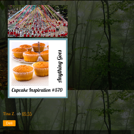
Tina Z.
ob
05:55
Deli