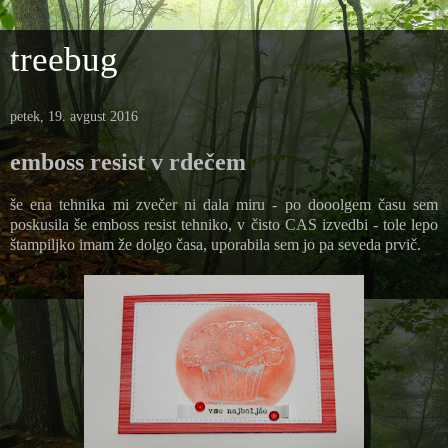
treebug
petek, 19. avgust 2016
emboss resist v rdečem
še ena tehnika mi zvečer ni dala miru - po dooolgem času sem
poskusila še emboss resist tehniko, v čisto CAS izvedbi - tole lepo
štampiljko imam že dolgo časa, uporabila sem jo pa seveda prvič.