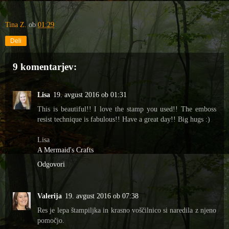
Tina Z.
ob
01:29
Deli
9 komentarjev:
Lisa
19. avgust 2016 ob 01:31
This is beautiful!! I love the stamp you used!! The emboss
resist technique is fabulous!! Have a great day!! Big hugs :)
Lisa
A Mermaid's Crafts
Odgovori
Valerija
19. avgust 2016 ob 07:38
Res je lepa štampiljka in krasno voščilnico si naredila z njeno
pomočjo.