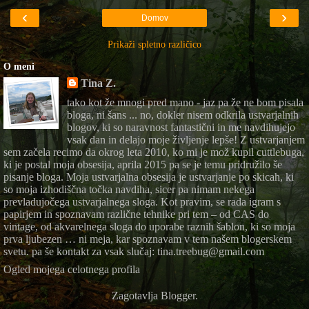
‹
›
Domov
Prikaži spletno različico
O meni
Tina Z.
tako kot že mnogi pred mano - jaz pa že ne bom pisala
bloga, ni šans ... no, dokler nisem odkrila ustvarjalnih
blogov, ki so naravnost fantastični in me navdihujejo
vsak dan in delajo moje življenje lepše! Z ustvarjanjem
sem začela recimo da okrog leta 2010, ko mi je mož kupil cuttlebuga,
ki je postal moja obsesija, aprila 2015 pa se je temu pridružilo še
pisanje bloga. Moja ustvarjalna obsesija je ustvarjanje po skicah, ki
so moja izhodiščna točka navdiha, sicer pa nimam nekega
prevladujočega ustvarjalnega sloga. Kot pravim, se rada igram s
papirjem in spoznavam različne tehnike pri tem – od CAS do
vintage, od akvarelnega sloga do uporabe raznih šablon, ki so moja
prva ljubezen … ni meja, kar spoznavam v tem našem blogerskem
svetu. pa še kontakt za vsak slučaj: tina.treebug@gmail.com
Ogled mojega celotnega profila
Zagotavlja
Blogger
.