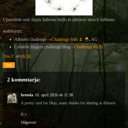
Uporabila sem Sizzix šablono hello in altenew stencil šablono.
sodelujem:
Allsorts challenge –
Challenge 846 🌷 🐣
, AG
Creative fingers challenge blog -
Challenge #320
Tina Z.
ob
06:58
Deli
2 komentarja:
brenda
10. april 2026 ob 11:38
A pretty card for Deja, many thanks for sharing at Allsorts.
B x
Odgovori