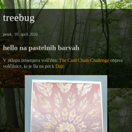
treebug
petek, 10. april 2026
hello na pastelnih barvah
V sklopu izmenjava voščilnic
The Card Chain Challenge
objava
voščilnice, ki je šla na pot k
Daji: