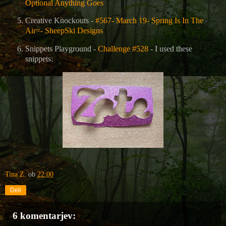
Optional Anything Goes
Creative Knockouts -
#567- March 19- Spring Is In The
Air=- SheepSki Designs
Snippets Playground -
Challenge #528
- I used these
snippets:
Tina Z.
ob
22:00
Deli
6 komentarjev: