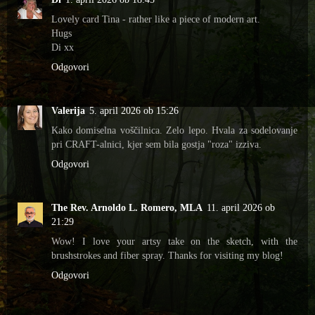
Lovely card Tina - rather like a piece of modern art.
Hugs
Di xx
Odgovori
Valerija
5. april 2026 ob 15:26
Kako domiselna voščilnica. Zelo lepo. Hvala za sodelovanje
pri CRAFT-alnici, kjer sem bila gostja "roza" izziva.
Odgovori
The Rev. Arnoldo L. Romero, MLA
11. april 2026 ob
21:29
Wow! I love your artsy take on the sketch, with the
brushstrokes and fiber spray. Thanks for visiting my blog!
Odgovori