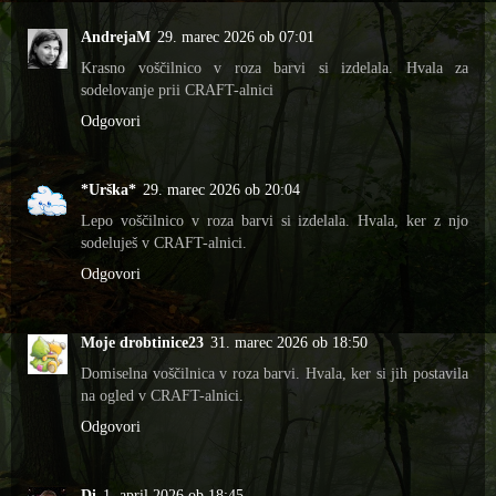
AndrejaM
29. marec 2026 ob 07:01
Krasno voščilnico v roza barvi si izdelala. Hvala za
sodelovanje prii CRAFT-alnici
Odgovori
*Urška*
29. marec 2026 ob 20:04
Lepo voščilnico v roza barvi si izdelala. Hvala, ker z njo
sodeluješ v CRAFT-alnici.
Odgovori
Moje drobtinice23
31. marec 2026 ob 18:50
Domiselna voščilnica v roza barvi. Hvala, ker si jih postavila
na ogled v CRAFT-alnici.
Odgovori
Di
1. april 2026 ob 18:45