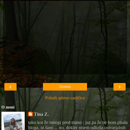
‹
›
Domov
Prikaži spletno različico
O meni
Tina Z.
tako kot že mnogi pred mano - jaz pa že ne bom pisala
bloga, ni šans ... no, dokler nisem odkrila ustvarjalnih