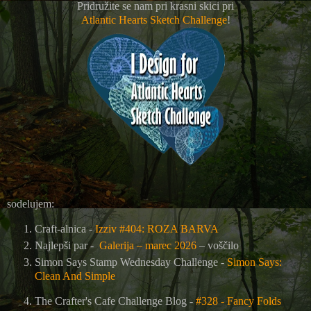
Pridružite se nam pri krasni skici pri
Atlantic Hearts Sketch Challenge
!
sodelujem:
Craft-alnica -
Izziv #404: ROZA BARVA
Najlepši par -
Galerija – marec 2026
– voščilo
Simon Says Stamp Wednesday Challenge -
Simon Says:
Clean And Simple
The Crafter's Cafe Challenge Blog
-
#328 - Fancy Folds