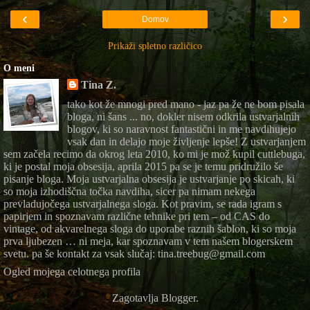
‹
›
Domov
Prikaži spletno različico
O meni
Tina Z.
tako kot že mnogi pred mano - jaz pa že ne bom pisala
bloga, ni šans ... no, dokler nisem odkrila ustvarjalnih
blogov, ki so naravnost fantastični in me navdihujejo
vsak dan in delajo moje življenje lepše! Z ustvarjanjem
sem začela recimo da okrog leta 2010, ko mi je mož kupil cuttlebuga,
ki je postal moja obsesija, aprila 2015 pa se je temu pridružilo še
pisanje bloga. Moja ustvarjalna obsesija je ustvarjanje po skicah, ki
so moja izhodiščna točka navdiha, sicer pa nimam nekega
prevladujočega ustvarjalnega sloga. Kot pravim, se rada igram s
papirjem in spoznavam različne tehnike pri tem – od CAS do
vintage, od akvarelnega sloga do uporabe raznih šablon, ki so moja
prva ljubezen … ni meja, kar spoznavam v tem našem blogerskem
svetu. pa še kontakt za vsak slučaj: tina.treebug@gmail.com
Ogled mojega celotnega profila
Zagotavlja
Blogger
.