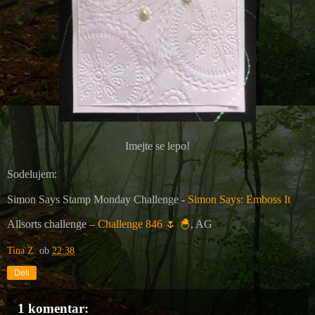
Imejte se lepo!
Sodelujem:
Simon Says Stamp Monday Challenge -
Simon Says: Emboss It
Allsorts challenge –
Challenge 846 🌷 🐣
, AG
Tina Z.
ob
22:38
Deli
1 komentar: