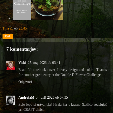
Tina Z.
ob
23:45
Deli
7 komentarjev:
Vicki
27. maj 2023 ob 03:41
Beautiful notebook cover. Lovely design and colors. Thanks
for another great entry at the Double D Flower Challenge.
Odgovori
AndrejaM
3. junij 2023 ob 07:35
Zelo lepo si ustvarjala! Hvala ker s krasno škatlico sodeluješ
pri CRAFT-alnici