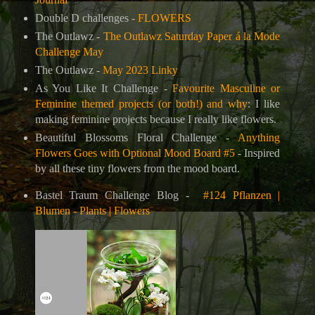
Double D challenges -
FLOWERS
The Outlawz -
The Outlawz Saturday Paper á la Mode
Challenge May
The Outlawz -
May 2023 Linky
As You Like It Challenge -
Favourite Masculine or
Feminine themed projects (or both!) and why
: I like
making feminine projects because I really like flowers.
Beautiful Blossoms Floral Challenge -
Anything
Flowers Goes with Optional Mood Board #5
- Inspired
by all these tiny flowers from the mood board.
Bastel Traum Challenge Blog -
#124 Pflanzen |
Blumen - Plants | Flowers