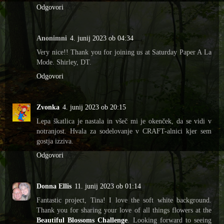
Odgovori
Anonimni
4. junij 2023 ob 04:34
Very nice!! Thank you for joining us at Saturday Paper A La
Mode. Shirley, DT.
Odgovori
Zvonka
4. junij 2023 ob 20:15
Lepa škatlica je nastala in všeč mi je okenček, da se vidi v
notranjost. Hvala za sodelovanje v CRAFT-alnici kjer sem
gostja izziva.
Odgovori
Donna Ellis
11. junij 2023 ob 01:14
Fantastic project, Tina! I love the soft white background.
Thank you for sharing your love of all things flowers at the
Beautiful Blossoms Challenge
. Looking forward to seeing