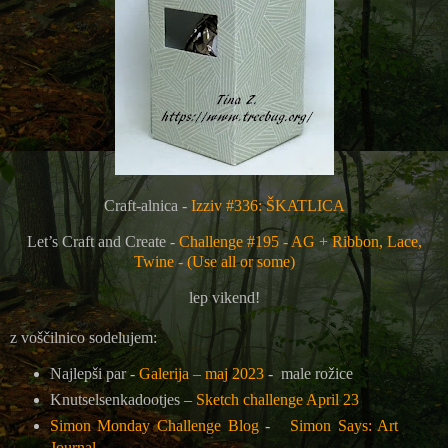
Craft-alnica -
Izziv #336: ŠKATLICA
Let’s Craft and Create -
Challenge #195 - AG + Ribbon, Lace,
Twine - (Use all or some)
lep vikend!
z voščilnico sodelujem:
Najlepši par -
Galerija – maj 2023
- male rožice
Knutselsenkadootjes –
Sketch challenge April 23
Simon Monday Challenge Blog
-
Simon Says: Art
Journal