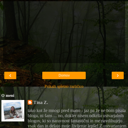
‹
›
Domov
Prikaži spletno različico
O meni
Tina Z.
tako kot že mnogi pred mano - jaz pa že ne bom pisala
bloga, ni šans ... no, dokler nisem odkrila ustvarjalnih
blogov, ki so naravnost fantastični in me navdihujejo
vsak dan in delajo moje življenje lepše! Z ustvarjanjem