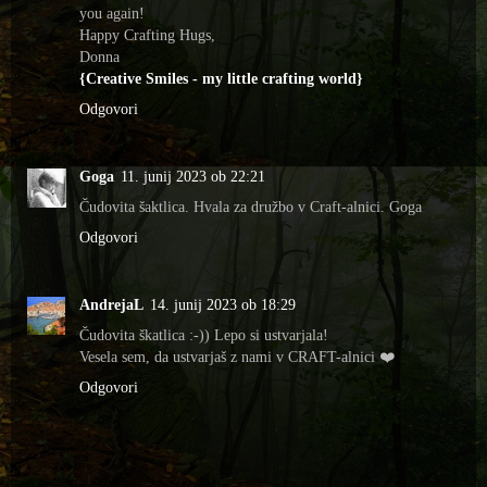
you again!
Happy Crafting Hugs,
Donna
{Creative Smiles - my little crafting world}
Odgovori
Goga
11. junij 2023 ob 22:21
Čudovita šaktlica. Hvala za družbo v Craft-alnici. Goga
Odgovori
AndrejaL
14. junij 2023 ob 18:29
Čudovita škatlica :-)) Lepo si ustvarjala!
Vesela sem, da ustvarjaš z nami v CRAFT-alnici ❤️
Odgovori