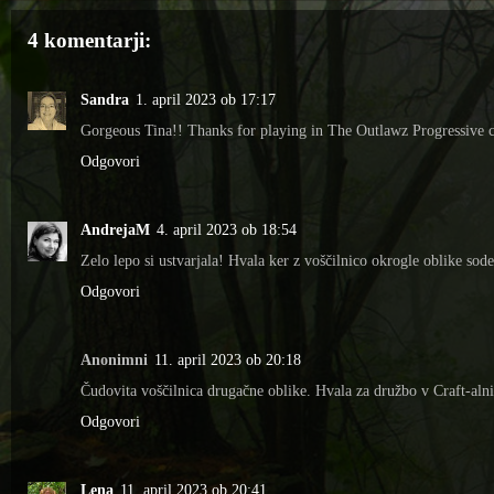
4 komentarji:
Sandra
1. april 2023 ob 17:17
Gorgeous Tina!! Thanks for playing in The Outlawz Progressive c
Odgovori
AndrejaM
4. april 2023 ob 18:54
Zelo lepo si ustvarjala! Hvala ker z voščilnico okrogle oblike sod
Odgovori
Anonimni
11. april 2023 ob 20:18
Čudovita voščilnica drugačne oblike. Hvala za družbo v Craft-aln
Odgovori
Lena
11. april 2023 ob 20:41