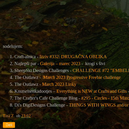
sodelujem:
Craft-alnica -
Izziv #332: DRUGAČNA OBLIKA
Najlepši par -
Galerija – marec 2023
-
krogi s šivi
SheepSki Designs Challenges -
CHALLENGE #72 "EMBELL
The Outlawz -
March 2023 Progressive Freebie challenge
The Outlawz -
March 2023 Linky
Knutselsenkadootjes –
Everything is NEW at Crafts and Gifts
-
The Crafter's Cafe Challenge Blog
-
#295 - Circles - 15th Mar
Di's DigiDesigns Challenge -
THINGS WITH WINGS and/or 
Tina Z.
ob
23:02
Deli