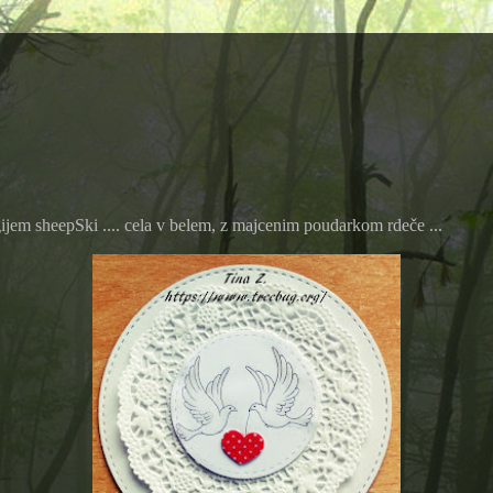
igijem sheepSki .... cela v belem, z majcenim poudarkom rdeče ...