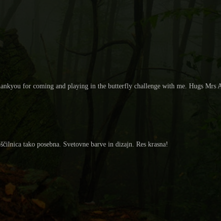
Thankyou for coming and playing in the butterfly challenge with me. Hugs Mrs 
oščilnica tako posebna. Svetovne barve in dizajn. Res krasna!