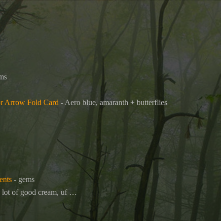
ms
or Arrow Fold Card
- Aero blue, amaranth + butterflies
ents
- gems
a lot of good cream, uf …