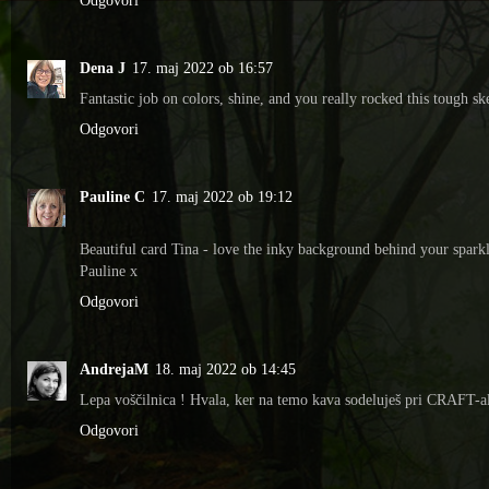
Dena J
17. maj 2022 ob 16:57
Fantastic job on colors, shine, and you really rocked this tough s
Odgovori
Pauline C
17. maj 2022 ob 19:12
Beautiful card Tina - love the inky background behind your spark
Pauline x
Odgovori
AndrejaM
18. maj 2022 ob 14:45
Lepa voščilnica ! Hvala, ker na temo kava sodeluješ pri CRAFT-al
Odgovori