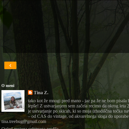
‹
O meni
Tina Z.
tako kot že mnogi pred mano - jaz pa že ne bom pisala bl
lepše! Z ustvarjanjem sem začela recimo da okrog leta 20
je ustvarjanje po skicah, ki so moja izhodiščna točka n
– od CAS do vintage, od akvarelnega sloga do uporabe 
tina.treebug@gmail.com
Ogled mojega celotnega profila