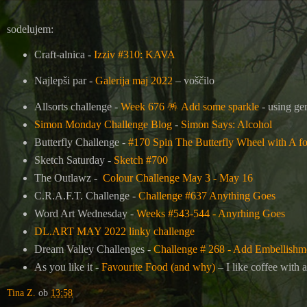
sodelujem:
Craft-alnica -
Izziv #310: KAVA
Najlepši par -
Galerija maj 2022
– voščilo
Allsorts challenge -
Week 676 🪅 Add some sparkle
- using ge
Simon Monday Challenge Blog
-
Simon Says: Alcohol
Butterfly Challenge -
#170 Spin The Butterfly Wheel with A f
Sketch Saturday
-
Sketch #700
The Outlawz -
Colour Challenge May 3 - May 16
C.R.A.F.T. Challenge -
Challenge #637 Anything Goes
Word Art Wednesday -
Weeks #543-544 - Anyrhing Goes
DL.ART MAY 2022 linky challenge
Dream Valley Challenges -
Challenge # 268 - Add Embellishm
As you like it -
Favourite Food (and why)
– I like coffee with 
Tina Z.
ob
13:58