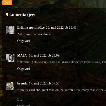
Deli
9 komentarjev:
Erikine spominčice
16. maj 2022 ob 18:43
Zelo zanimiva voščilnica.
Odgovori
MAJA
16. maj 2022 ob 23:09
Enkratna! Zelo všečno ozadje in krasna skodelica kave. Hvala, ker
Odgovori
brenda
17. maj 2022 ob 07:56
A pretty card and great take on the sketch Tina, many thanks for sh
B x
Odgovori