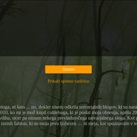
Domov
Prikaži spletno različico
oga, ni šans ... no, dokler nisem odkrila ustvarjalnih blogov, ki so nar
10, ko mi je mož kupil cuttlebuga, ki je postal moja obsesija, aprila 20
avdiha, sicer pa nimam nekega prevladujočega ustvarjalnega sloga. Kot 
raznih šablon, ki so moja prva ljubezen … ni meja, kar spoznavam v te