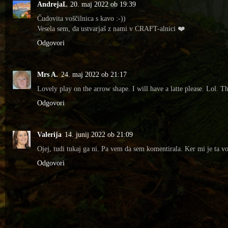
AndrejaL
20. maj 2022 ob 19:39
Čudovita voščilnica s kavo :-))
Vesela sem, da ustvarjaš z nami v CRAFT-alnici ❤️
Odgovori
Mrs A.
24. maj 2022 ob 21:17
Lovely play on the arrow shape. I will have a latte please. Lol. 
Odgovori
Valerija
14. junij 2022 ob 21:09
Ojej, tudi tukaj ga ni. Pa vem da sem komentirala. Ker mi je ta v
Odgovori