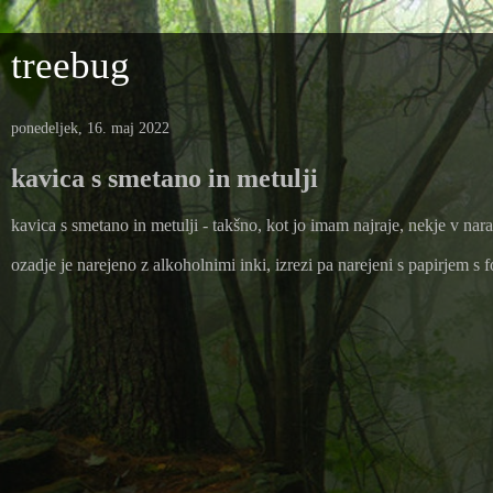
treebug
ponedeljek, 16. maj 2022
kavica s smetano in metulji
kavica s smetano in metulji - takšno, kot jo imam najraje, nekje v narav
ozadje je narejeno z alkoholnimi inki, izrezi pa narejeni s papirjem s f