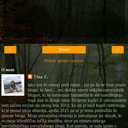
‹
›
Domov
Prikaži spletno različico
O meni
Tina Z.
tako kot že mnogi pred mano - jaz pa že ne bom pisala
bloga, ni šans ... no, dokler nisem odkrila ustvarjalnih
blogov, ki so naravnost fantastični in me navdihujejo
vsak dan in delajo moje življenje lepše! Z ustvarjanjem
sem začela recimo da okrog leta 2010, ko mi je mož kupil cuttlebuga,
ki je postal moja obsesija, aprila 2015 pa se je temu pridružilo še
pisanje bloga. Moja ustvarjalna obsesija je ustvarjanje po skicah, ki
so moja izhodiščna točka navdiha, sicer pa nimam nekega
prevladujočega ustvarjalnega sloga. Kot pravim, se rada igram s