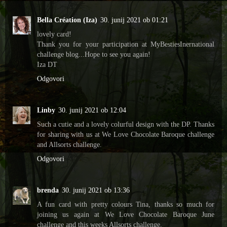
Bella Création (Iza)
30. junij 2021 ob 01:21
lovely card!
Thank you for your participation at MyBestiesInernational
challenge blog...Hope to see you again!
Iza DT
Odgovori
Linby
30. junij 2021 ob 12:04
Such a cutie and a lovely colurful design with the DP. Thanks
for sharing with us at We Love Chocolate Baroque challenge
and Allsorts challenge.
Odgovori
brenda
30. junij 2021 ob 13:36
A fun card with pretty colours Tina, thanks so much for
joining us again at We Love Chocolate Baroque June
challenge and this weeks Allsorts challenge.