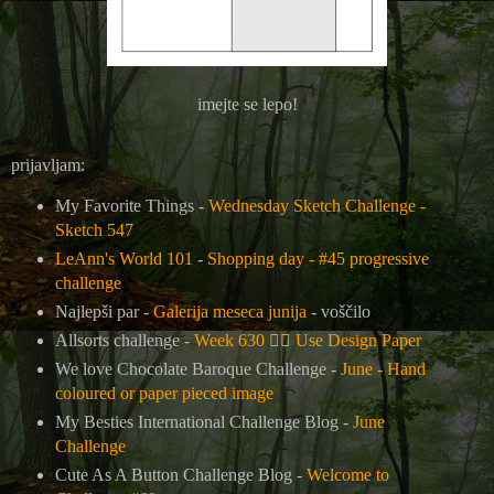
imejte se lepo!
prijavljam:
My Favorite Things -
Wednesday Sketch Challenge -
Sketch 547
LeAnn's World 101
-
Shopping day - #45 progressive
challenge
Najlepši par -
Galerija meseca junija
- voščilo
Allsorts challenge -
Week 630
🏳
Use Design Paper
We love Chocolate Baroque Challenge -
June - Hand
coloured or paper pieced image
My Besties International Challenge Blog -
June
Challenge
Cute As A Button Challenge Blog -
Welcome to