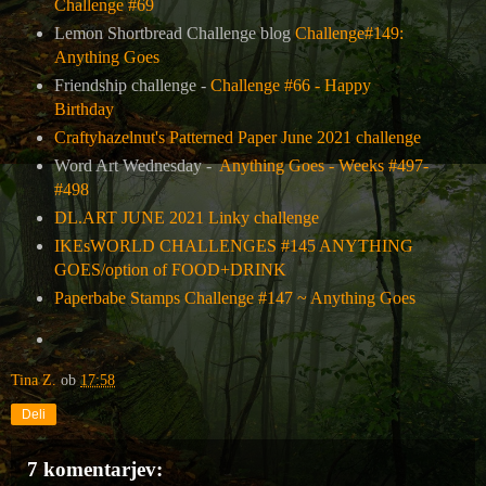
Challenge #69
Lemon Shortbread Challenge blog
Challenge#149:
Anything Goes
Friendship challenge -
Challenge #66 - Happy
Birthday
Craftyhazelnut's Patterned Paper June 2021 challenge
Word Art Wednesday -
Anything Goes - Weeks #497-
#498
DL.ART JUNE 2021 Linky challenge
IKEsWORLD CHALLENGES #145 ANYTHING
GOES/option of FOOD+DRINK
Paperbabe Stamps Challenge #147 ~ Anything Goes
Tina Z.
ob
17:58
Deli
7 komentarjev: