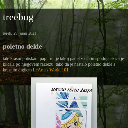
treebug
torek, 29. junij 2021
poletno dekle
tale krasni potiskani papir mi je takoj padel v oči in spodnja skica je
klicala po njegovem razrezu, tako da je nastalo poletno dekle s
krasnim digijem
LeAnn's World 101
.