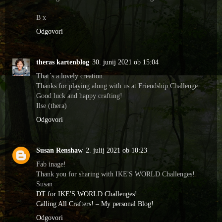
B x
Odgovori
theras kartenblog
30. junij 2021 ob 15:04
That´s a lovely creation.
Thanks for playing along with us at Friendship Challenge.
Good luck and happy crafting!
Ilse (thera)
Odgovori
Susan Renshaw
2. julij 2021 ob 10:23
Fab inage!
Thank you for sharing with IKE'S WORLD Challenges!
Susan
DT for IKE'S WORLD Challenges!
Calling All Crafters! – My personal Blog!
Odgovori