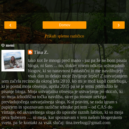
‹
›
Domov
Prikaži spletno različico
O meni
Tina Z.
tako kot že mnogi pred mano - jaz pa že ne bom pisala
bloga, ni šans ... no, dokler nisem odkrila ustvarjalnih
blogov, ki so naravnost fantastični in me navdihujejo
vsak dan in delajo moje življenje lepše! Z ustvarjanjem
sem začela recimo da okrog leta 2010, ko mi je mož kupil cuttlebuga,
ki je postal moja obsesija, aprila 2015 pa se je temu pridružilo še
pisanje bloga. Moja ustvarjalna obsesija je ustvarjanje po skicah, ki
so moja izhodiščna točka navdiha, sicer pa nimam nekega
prevladujočega ustvarjalnega sloga. Kot pravim, se rada igram s
papirjem in spoznavam različne tehnike pri tem – od CAS do
vintage, od akvarelnega sloga do uporabe raznih šablon, ki so moja
prva ljubezen … ni meja, kar spoznavam v tem našem blogerskem
svetu. pa še kontakt za vsak slučaj: tina.treebug@gmail.com