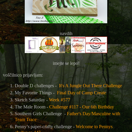
navdih
imejte se lepo!
voščilnico prijavljam:
Double D challenges -
It's A Jungle Out There Challenge
My Favorite Things -
Final Day of Camp Create
Sketch Saturday -
Week #577
The Male Room -
Challenge #117 - Our 6th Birthday
Southern Girls Challenge -
Father's Day/Masculine with
Team Trace
Penny’s paper-crafty challenge -
Welcome to Pennys