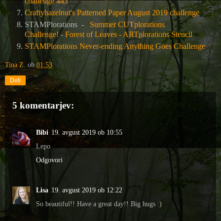
challenge 443
Craftyhazelnut's Patterned Paper August 2019 challenge
STAMPlorations -
Summer CUTplorations
Challenge!
-
Forest of Leaves - ARTplorations Stencil
STAMPlorations Never-ending Anything Goes Challenge
Tina Z.
ob
01:53
Deli
5 komentarjev:
Bibi
19. avgust 2019 ob 10:55
Lepo
Odgovori
Lisa
19. avgust 2019 ob 12:22
So beautiful!! Have a great day!! Big hugs :)