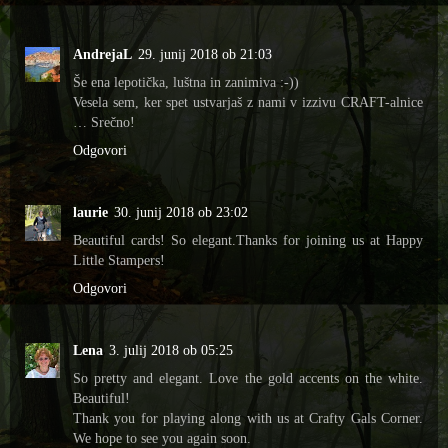
AndrejaL
29. junij 2018 ob 21:03
Še ena lepotička, luštna in zanimiva :-))
Vesela sem, ker spet ustvarjaš z nami v izzivu CRAFT-alnice
… Srečno!
Odgovori
laurie
30. junij 2018 ob 23:02
Beautiful cards! So elegant.Thanks for joining us at Happy
Little Stampers!
Odgovori
Lena
3. julij 2018 ob 05:25
So pretty and elegant. Love the gold accents on the white.
Beautiful!
Thank you for playing along with us at Crafty Gals Corner.
We hope to see you again soon.