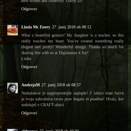
Best wishes and creativity Tracey DT
Odgovori
Linda Mc Enery
27. junij 2018 ob 00:12
What a beautiful gesture! My daughter is a teacher, so this
really touches my heart. You've created something really
elegant and pretty! Wonderful design. Thanks so much for
sharing this with us at Digistamps 4 Joy!
Linda
Odgovori
AndrejaM
27. junij 2018 ob 08:57
Nemalokrat je najpreprostejše najlepše! Z izbiro zlate barve
je tvoja zahvalnica ravno prav bogata in posebna! Hvala, ker
sodeluješ v CRAFT-alnici
Odgovori
oldpunca
27. junij 2018 ob 10:30