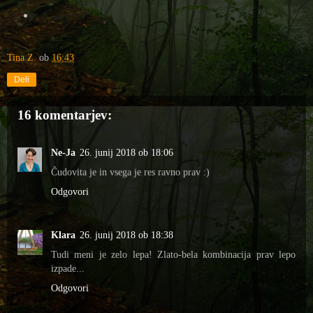
Tina Z.
ob
16:43
Deli
16 komentarjev:
Ne-Ja
26. junij 2018 ob 18:06
Čudovita je in vsega je res ravno prav :)
Odgovori
Klara
26. junij 2018 ob 18:38
Tudi meni je zelo lepa! Zlato-bela kombinacija prav lepo
izpade...
Odgovori