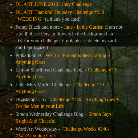
DL.ART JUNE 2018 Linky Challenge
DL.ART Thankful Thursday Challenge #230
"WEDDING"
(a thank you card)
Penny Black and more -
June - In the Garden
(I am not
sure if these Persian flowers in the background are
OK for your challenge; if not, please delete my card
and I apologize.)
Polkadoodles -
Wk 25 - Polkadoodles Crafting ~
Anything Goes
Lemon Shortbread Challenge blog -
Challenge #70:
Anything Goes
Little Miss Muffet Challenge -
Challenge #191 -
Anything Goes!
Digistamps4Joy -
Challenge #149 - Anything Goes +
For the Men in your Life
Simon Wednesday Challenge Blog –
Simon Says:
Bright And Cheerful
Word Art Wednesday -
Challenge Weeks #340-
#341/Anything Goes