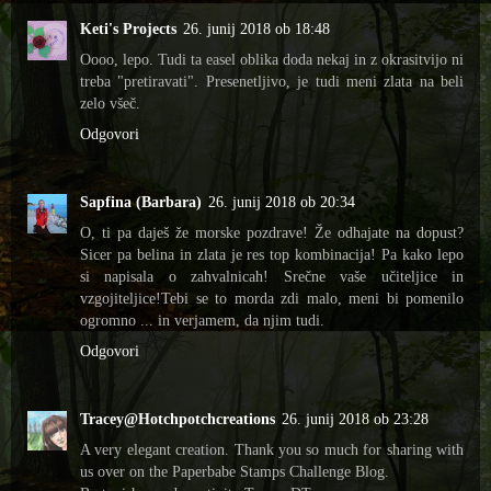
Keti's Projects
26. junij 2018 ob 18:48
Oooo, lepo. Tudi ta easel oblika doda nekaj in z okrasitvijo ni
treba "pretiravati". Presenetljivo, je tudi meni zlata na beli
zelo všeč.
Odgovori
Sapfina (Barbara)
26. junij 2018 ob 20:34
O, ti pa daješ že morske pozdrave! Že odhajate na dopust?
Sicer pa belina in zlata je res top kombinacija! Pa kako lepo
si napisala o zahvalnicah! Srečne vaše učiteljice in
vzgojiteljice!Tebi se to morda zdi malo, meni bi pomenilo
ogromno ... in verjamem, da njim tudi.
Odgovori
Tracey@Hotchpotchcreations
26. junij 2018 ob 23:28
A very elegant creation. Thank you so much for sharing with
us over on the Paperbabe Stamps Challenge Blog.