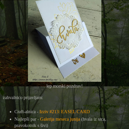
lep morski pozdrav!
zahvalnico prijavljam:
Craft-alnica -
Izziv #213: EASEL CARD
Najlepši par -
Galerija meseca junija
(hvala iz srca,
pravokotnik s šivi)