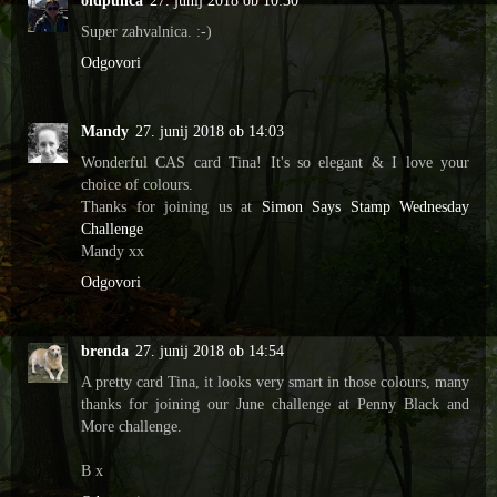
Super zahvalnica. :-)
Odgovori
Mandy
27. junij 2018 ob 14:03
Wonderful CAS card Tina! It's so elegant & I love your
choice of colours.
Thanks for joining us at
Simon Says Stamp Wednesday
Challenge
Mandy xx
Odgovori
brenda
27. junij 2018 ob 14:54
A pretty card Tina, it looks very smart in those colours, many
thanks for joining our June challenge at Penny Black and
More challenge.
B x