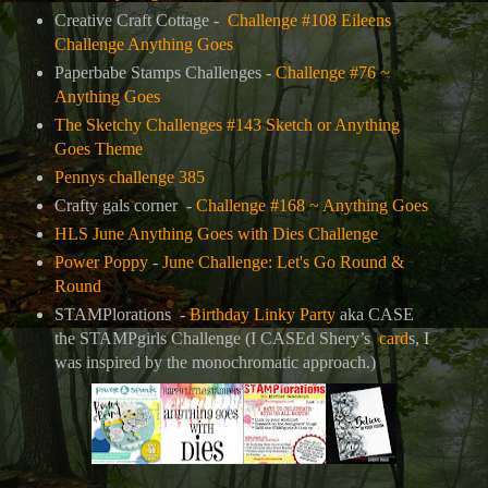
Creative Craft Cottage -
Challenge #108 Eileens
Challenge Anything Goes
Paperbabe Stamps Challenges -
Challenge #76 ~
Anything Goes
The Sketchy Challenges #143 Sketch or Anything
Goes Theme
Pennys challenge 385
Crafty gals corner
-
Challenge #168 ~ Anything Goes
HLS June Anything Goes with Dies Challenge
Power Poppy
-
June Challenge: Let's Go Round &
Round
STAMPlorations -
Birthday Linky Party
aka CASE
the STAMPgirls Challenge (I CASEd Shery’s
card
s, I
was inspired by the monochromatic approach.)