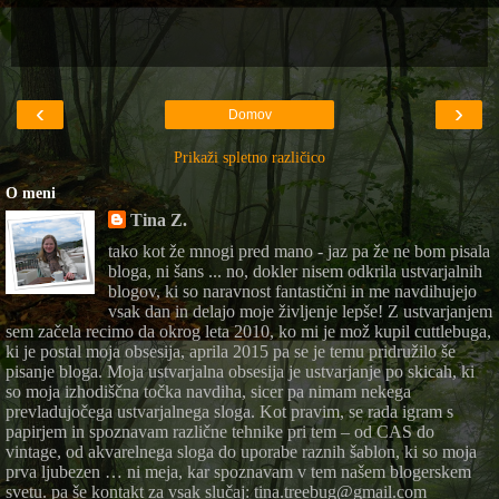
‹
›
Domov
Prikaži spletno različico
O meni
Tina Z.
tako kot že mnogi pred mano - jaz pa že ne bom pisala
bloga, ni šans ... no, dokler nisem odkrila ustvarjalnih
blogov, ki so naravnost fantastični in me navdihujejo
vsak dan in delajo moje življenje lepše! Z ustvarjanjem
sem začela recimo da okrog leta 2010, ko mi je mož kupil cuttlebuga,
ki je postal moja obsesija, aprila 2015 pa se je temu pridružilo še
pisanje bloga. Moja ustvarjalna obsesija je ustvarjanje po skicah, ki
so moja izhodiščna točka navdiha, sicer pa nimam nekega
prevladujočega ustvarjalnega sloga. Kot pravim, se rada igram s
papirjem in spoznavam različne tehnike pri tem – od CAS do
vintage, od akvarelnega sloga do uporabe raznih šablon, ki so moja
prva ljubezen … ni meja, kar spoznavam v tem našem blogerskem
svetu. pa še kontakt za vsak slučaj: tina.treebug@gmail.com