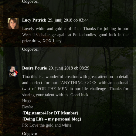
Odgovori
Lucy Patrick
29. junij 2018 ob 03:44
Lovely white and gold card Tina. Thanks for joining in our
Week 25 challenge again at Polkadoodles, good luck in the
prize draw, XOX Lucy
Odgovori
Desire Fourie
29. junij 2018 ob 08:29
Tina this is a wonderful creation with great attention to detail
and perfect for our ‘ANYTHING GOES with an optional
twist of FOR THE MEN in our life challenge. Thanks for
sharing your talent with us. Good luck.
Hugs
Desíre
{Digistamps4Joy DT Member}
{Doing Life – my personal blog}
PS: Love the gold and white.
Odgovori