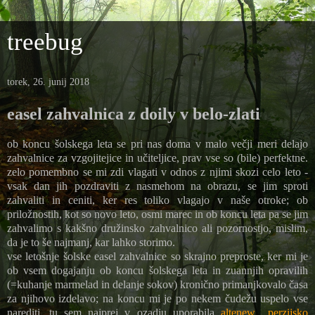
treebug
torek, 26. junij 2018
easel zahvalnica z doily v belo-zlati
ob koncu šolskega leta se pri nas doma v malo večji meri delajo
zahvalnice za vzgojitejice in učiteljice, prav vse so (bile) perfektne.
zelo pomembno se mi zdi vlagati v odnos z njimi skozi celo leto -
vsak dan jih pozdraviti z nasmehom na obrazu, se jim sproti
zahvaliti in ceniti, ker res toliko vlagajo v naše otroke; ob
priložnostih, kot so novo leto, osmi marec in ob koncu leta pa se jim
zahvalimo s kakšno družinsko zahvalnico ali pozornostjo, mislim,
da je to še najmanj, kar lahko storimo.
vse letošnje šolske easel zahvalnice so skrajno preproste, ker mi je
ob vsem dogajanju ob koncu šolskega leta in zuannjih opravilih
(=kuhanje marmelad in delanje sokov) kronično primanjkovalo časa
za njihovo izdelavo; na koncu mi je po nekem čudežu uspelo vse
narediti. tu sem najprej v ozadju uporabila
altenew perzijsko