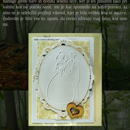
namige glede barv in dodala leseno srce, ker je les prisoten tako pri
vabilu kot na poroki sami. me je kar spomnilo na našo poroko, ki
smo se je udeležili prejšnji vikend, kjer je bilo veliko lesa in narave,
čudovito je bilo vse to. upam, da ravno uživajo vsaj tako, kot smo
mi.