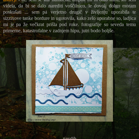
videla, da bi se dalo narediti voščilnico, le dovolj dolgo moram
poskušati ... sem pa verjetno drugič v življenju uporabila te
sizzixove tanke bordure in ugotovila, kako zelo uporabne so, ladjica
mi je pa že večkrat prišla pod roke. fotografije so seveda temu
primerne, katastrofalne v zadnjem hipu, jutri bodo boljše.
navdih