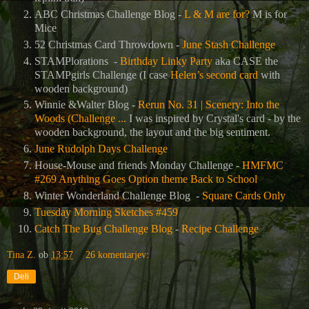
ABC Christmas Challenge Blog -
L & M are for?
M is for
Mice
52 Christmas Card Throwdown -
June Stash Challenge
STAMPlorations -
Birthday Linky Party
aka CASE the
STAMPgirls Challenge (I case
Helen’s second card
with
wooden background)
Winnie &Walter Blog -
Rerun No. 31 | Scenery: Into the
Woods (Challenge ...
I was inspired by Crystal's card - by the
wooden background, the layout and the big sentiment.
June Rudolph Days Challenge
House-Mouse and friends Monday Challenge -
HMFMC
#269 Anything Goes Option theme Back to School
Winter Wonderland Challenge Blog -
Square Cards Only
Tuesday Morning Sketches #459
Catch The Bug Challenge Blog
-
Recipe Challenge
Tina Z.
ob
13:57
26 komentarjev:
Deli