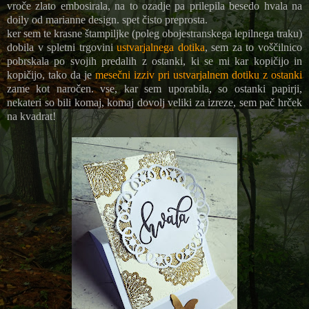
vroče zlato embosirala, na to ozadje pa prilepila besedo hvala na
doily od marianne design. spet čisto preprosta.
ker sem te krasne štampiljke (poleg obojestranskega lepilnega traku)
dobila v spletni trgovini
ustvarjalnega dotika
, sem za to voščilnico
pobrskala po svojih predalih z ostanki, ki se mi kar kopičijo in
kopičijo, tako da je
mesečni izziv pri ustvarjalnem dotiku z ostanki
zame kot naročen. vse, kar sem uporabila, so ostanki papirji,
nekateri so bili komaj, komaj dovolj veliki za izreze, sem pač hrček
na kvadrat!