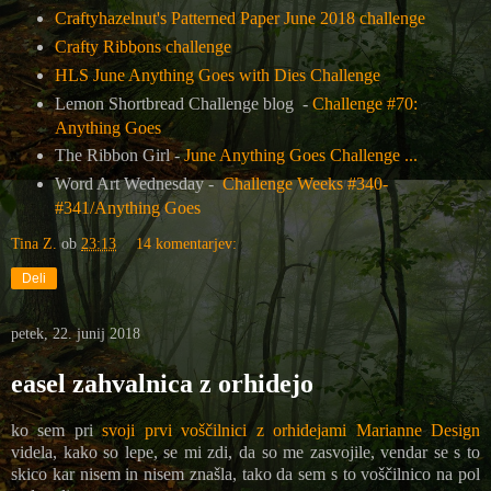
Craftyhazelnut's Patterned Paper June 2018 challenge
Crafty Ribbons challenge
HLS June Anything Goes with Dies Challenge
Lemon Shortbread Challenge blog -
Challenge #70:
Anything Goes
The Ribbon Girl -
June Anything Goes Challenge ...
Word Art Wednesday -
Challenge Weeks #340-
#341/Anything Goes
Tina Z.
ob
23:13
14 komentarjev:
Deli
petek, 22. junij 2018
easel zahvalnica z orhidejo
ko sem pri
svoji prvi voščilnici z orhidejami Marianne Design
videla, kako so lepe, se mi zdi, da so me zasvojile, vendar se s to
skico kar nisem in nisem znašla, tako da sem s to voščilnico na pol