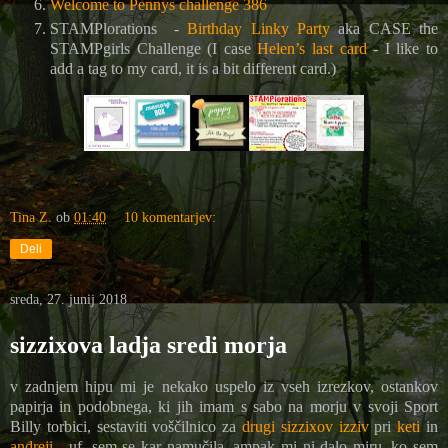
Welcome to Pennys challenge 386
STAMPlorations -
Birthday Linky Party
aka CASE the
STAMPgirls Challenge (I case
Helen’s last card
- I like to
add a tag to my card, it is a bit different card.)
Tina Z.
ob
01:40
10 komentarjev:
Deli
sreda, 27. junij 2018
sizzixova ladja sredi morja
v zadnjem hipu mi je nekako uspelo iz vseh izrezkov, ostankov
papirja in podobnega, ki jih imam s sabo na morju v svoji Sport
Billy torbici, sestaviti voščilnico za
drugi sizzixov izziv
pri
keti
in
andreji
- uf, sem se kar namučila, ampak mi ni dalo miru, ko sem