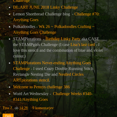
Challenge
DL.ART JUNE 2018 Linky Challenge
Lemon Shortbread Challenge blog -
Challenge #70:
Anything Goes
Polkadoodles -
Wk 26 ~ Polkadoodles Crafting ~
Anything Goes Challenge
STAMPlorations -
Birthday Linky Party
aka CASE
the STAMPgirls Challenge (I case
Lisa’s last card
- I
love this stencil and the combination of blue and violet
colour.)
STAMPlorations Never-ending Anything Goes
Challenge
- I used Crazy Double Running Stitch
Rectangle Nesting Die and
Nestled Circles
ARTplorations stencil
.
Welcome to Pennys challenge 386
Word Art Wednesday -
Challenge Weeks #340-
#341/Anything Goes
Tina Z.
ob
14:28
9 komentarjev:
Deli