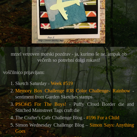
mrzel vetroven morski pozdrav - ja, kurimo še ne, ampak ob
večerih so potrebni dolgi rokavi!
voščilnico prijavljam:
Sketch Saturday -
Week #519
Memory Box Challenge #38 Color Challenge- Rainbow
-
sentiment from
Garden Sketches stamps
PSC#45 For The Boys!
-
Puffy Cloud Border die and
Stitched Mainstreet Tags craft die
The Crafter's Cafe Challenge Blog
-
#196 For a Child
Simon Wednesday Challenge Blog –
Simon Says: Anything
Goes