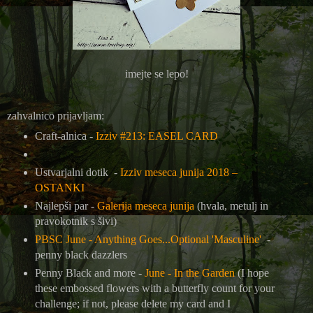
imejte se lepo!
zahvalnico prijavljam:
Craft-alnica -
Izziv #213: EASEL CARD
Ustvarjalni dotik -
Izziv meseca junija 2018 –
OSTANKI
Najlepši par -
Galerija meseca junija
(hvala, metulj in
pravokotnik s šivi)
PBSC June - Anything Goes...Optional 'Masculine'
-
penny black dazzlers
Penny Black and more -
June - In the Garden
(I hope
these embossed flowers with a butterfly count for your
challenge; if not, please delete my card and I