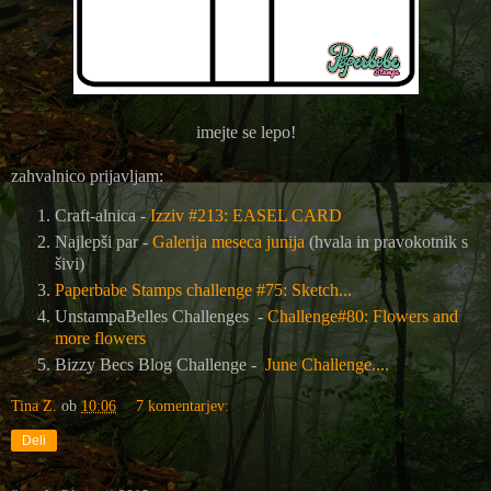
imejte se lepo!
zahvalnico prijavljam:
Craft-alnica -
Izziv #213: EASEL CARD
Najlepši par -
Galerija meseca junija
(hvala in pravokotnik s
šivi)
Paperbabe Stamps challenge #75: Sketch...
UnstampaBelles Challenges -
Challenge#80: Flowers and
more flowers
Bizzy Becs Blog Challenge -
June Challenge....
Tina Z.
ob
10:06
7 komentarjev:
Deli