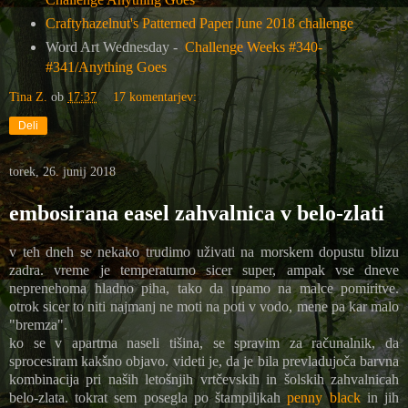
Craftyhazelnut's Patterned Paper June 2018 challenge
Word Art Wednesday -
Challenge Weeks #340-
#341/Anything Goes
Tina Z.
ob
17:37
17 komentarjev:
Deli
torek, 26. junij 2018
embosirana easel zahvalnica v belo-zlati
v teh dneh se nekako trudimo uživati na morskem dopustu blizu
zadra. vreme je temperaturno sicer super, ampak vse dneve
neprenehoma hladno piha, tako da upamo na malce pomiritve.
otrok sicer to niti najmanj ne moti na poti v vodo, mene pa kar malo
"bremza".
ko se v apartma naseli tišina, se spravim za računalnik, da
sprocesiram kakšno objavo. videti je, da je bila prevladujoča barvna
kombinacija pri naših letošnjih vrtčevskih in šolskih zahvalnicah
belo-zlata. tokrat sem posegla po štampiljkah
penny black
in jih