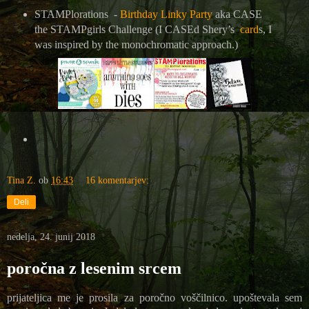
STAMPlorations -
Birthday Linky Party
aka CASE
the STAMPgirls Challenge (I CASEd Shery’s
card
s, I
was inspired by the monochromatic approach.)
Tina Z.
ob
16:43
16 komentarjev:
Deli
nedelja, 24. junij 2018
poročna z lesenim srcem
prijateljica me je prosila za poročno voščilnico. upoštevala sem