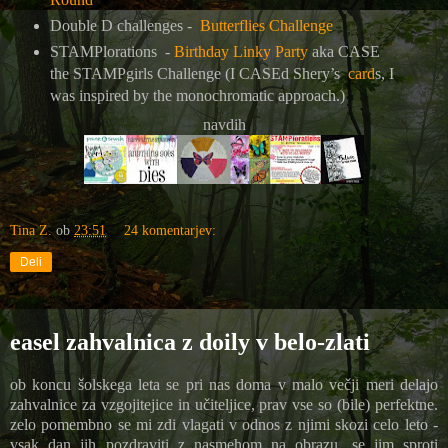
Double D challenges -
Butterflies Challenge
STAMPlorations -
Birthday Linky Party
aka CASE
the STAMPgirls Challenge (I CASEd Shery’s
card
s, I
was inspired by the monochromatic approach.)
navdih
Tina Z.
ob
23:51
24 komentarjev:
Deli
easel zahvalnica z doily v belo-zlati
ob koncu šolskega leta se pri nas doma v malo večji meri delajo
zahvalnice za vzgojitejice in učiteljice, prav vse so (bile) perfektne.
zelo pomembno se mi zdi vlagati v odnos z njimi skozi celo leto -
vsak dan jih pozdraviti z nasmehom na obrazu, se jim sproti