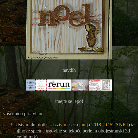
navdih
imejte se lepo!
.
voščilnico prijavljam:
Ustvarjalni dotik -
Izziv meseca junija 2018 – OSTANKI
(iz
njihove spletne trgovine so tekoče perle in obojestranski 3d
lepilni trak)