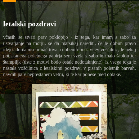
letalski pozdravi
včasih se stvari prav poklopijo - iz tega, kar imam s sabo za
ustvarjanje na morju, se da marsikaj narediti, če le dobim pravo
idejo. doma nisem načrtovala nobenih postavitev voščilnic, le nekaj
potiskanega poletnega papirja sem vzela s sabo in malo šablon ter
štampiljk (tiste z motivi bodo ostale nedotaknjene). iz vsega tega je
nastala voščilnica z letalskimi pozdravi v pisanih poletnih barvah,
navdih pa v neprestanem vetru, ki te kar ponese med oblake.