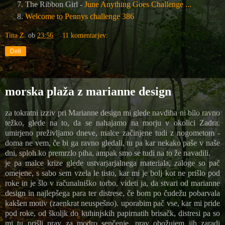
The Ribbon Girl -
June Anything Goes Challenge ...
Welcome to Pennys challenge 386
Tina Z.
ob
23:56
11 komentarjev:
Deli
morska plaža z marianne design
za tokratni izziv pri Marianne design mi glede navdiha ni bilo ravno
težko, glede na to, da se nahajamo na morju v okolici Zadra.
umirjeno preživljamo dneve, malce začinjene tudi z nogometom -
doma ne vem, če bi ga ravno gledali, tu pa kar nekako paše v naše
dni, sploh ko premrzlo piha, ampak smo se tudi na to že navadili.
je pa malce krize glede ustvarjarjalnega materiala, zaloge so pač
omejene, s sabo sem vzela le tisto, kar mi je bolj kot ne prišlo pod
roke in je šlo v računalniško torbo, videti ja, da stvari od marianne
design in najlepšega para ter distrese, če bom po čudežu pobarvala
kakšen motiv (zaenkrat neuspešno). uporabim pač vse, kar mi pride
pod roke, od školjk do kuhinjskih papirnatih brisačk, distresi pa so
mi tu prišli prav za modro senčenje, prav obožujem jih zaradi