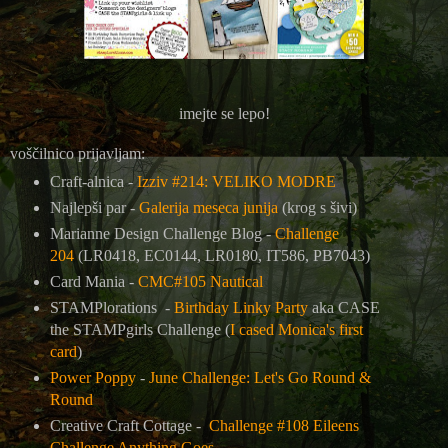
imejte se lepo!
voščilnico prijavljam:
Craft-alnica -
Izziv #214: VELIKO MODRE
Najlepši par -
Galerija meseca junija
(krog s šivi)
Marianne Design Challenge Blog -
Challenge
204
(LR0418, EC0144, LR0180, IT586, PB7043)
Card Mania -
CMC#105 Nautical
STAMPlorations -
Birthday Linky Party
aka CASE
the STAMPgirls Challenge (
I cased Monica's first
card
)
Power Poppy
-
June Challenge: Let's Go Round &
Round
Creative Craft Cottage -
Challenge #108 Eileens
Challenge Anything Goes