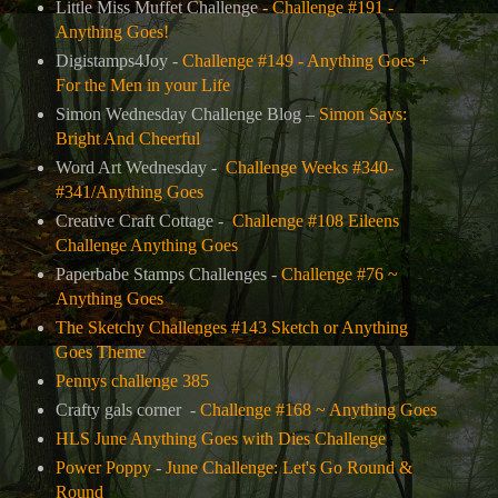
Little Miss Muffet Challenge -
Challenge #191 -
Anything Goes!
Digistamps4Joy -
Challenge #149 - Anything Goes +
For the Men in your Life
Simon Wednesday Challenge Blog –
Simon Says:
Bright And Cheerful
Word Art Wednesday -
Challenge Weeks #340-
#341/Anything Goes
Creative Craft Cottage -
Challenge #108 Eileens
Challenge Anything Goes
Paperbabe Stamps Challenges -
Challenge #76 ~
Anything Goes
The Sketchy Challenges #143 Sketch or Anything
Goes Theme
Pennys challenge 385
Crafty gals corner
-
Challenge #168 ~ Anything Goes
HLS June Anything Goes with Dies Challenge
Power Poppy
-
June Challenge: Let's Go Round &
Round