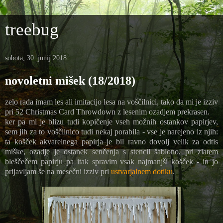
treebug
sobota, 30. junij 2018
novoletni mišek (18/2018)
zelo rada imam les ali imitacijo lesa na voščilnici, tako da mi je izziv
pri
52 Christmas Card Throwdown z lesenim ozadjem prekrasen.
ker pa mi je blizu tudi kopičenje vseh možnih ostankov papirjev,
sem jih za to voščilnico tudi nekaj porabila - vse je narejeno iz njih:
ta košček akvarelnega papirja je bil ravno dovolj velik za odtis
miške, ozadje je ostanek senčenja s stencil šablono, pri zlatem
bleščečem papirju pa itak spravim vsak najmanjši košček - in jo
prijavljam še na mesečni izziv pri
ustvarjalnem dotiku
.