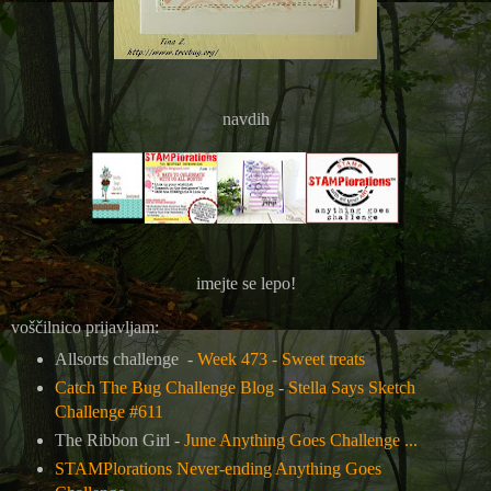
navdih
imejte se lepo!
voščilnico prijavljam:
Allsorts challenge -
Week 473 - Sweet treats
Catch The Bug Challenge Blog
-
Stella Says Sketch
Challenge #611
The Ribbon Girl -
June Anything Goes Challenge ...
STAMPlorations Never-ending Anything Goes