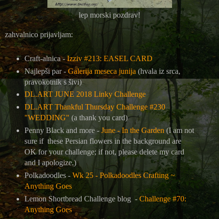
lep morski pozdrav!
zahvalnico prijavljam:
Craft-alnica -
Izziv #213: EASEL CARD
Najlepši par -
Galerija meseca junija
(hvala iz srca,
pravokotnik s šivi)
DL.ART JUNE 2018 Linky Challenge
DL.ART Thankful Thursday Challenge #230
"WEDDING"
(a thank you card)
Penny Black and more -
June - In the Garden
(I am not
sure if these Persian flowers in the background are
OK for your challenge; if not, please delete my card
and I apologize.)
Polkadoodles -
Wk 25 - Polkadoodles Crafting ~
Anything Goes
Lemon Shortbread Challenge blog -
Challenge #70:
Anything Goes