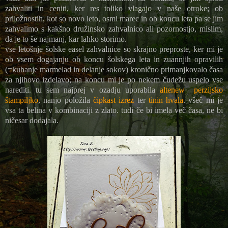
zahvaliti in ceniti, ker res toliko vlagajo v naše otroke; ob
priložnostih, kot so novo leto, osmi marec in ob koncu leta pa se jim
zahvalimo s kakšno družinsko zahvalnico ali pozornostjo, mislim,
da je to še najmanj, kar lahko storimo.
vse letošnje šolske easel zahvalnice so skrajno preproste, ker mi je
ob vsem dogajanju ob koncu šolskega leta in zuannjih opravilih
(=kuhanje marmelad in delanje sokov) kronično primanjkovalo časa
za njihovo izdelavo; na koncu mi je po nekem čudežu uspelo vse
narediti. tu sem najprej v ozadju uporabila
altenew perzijsko
štampiljko
, nanjo položila
čipkast izrez
ter
tinin hvala
. všeč mi je
vsa ta belina v kombinaciji z zlato. tudi če bi imela več časa, ne bi
ničesar dodajala.