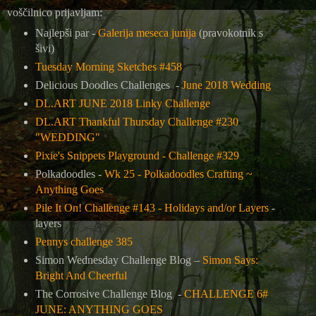
voščilnico prijavljam:
Najlepši par -
Galerija meseca junija
(pravokotnik s
šivi)
Tuesday Morning Sketches #458
Delicious Doodles Challenges -
June 2018 Wedding
DL.ART JUNE 2018 Linky Challenge
DL.ART Thankful Thursday Challenge #230
"WEDDING"
Pixie's Snippets Playground - Challenge #329
Polkadoodles -
Wk 25 - Polkadoodles Crafting ~
Anything Goes
Pile It On! Challenge #143 - Holidays and/or Layers
-
layers
Pennys challenge 385
Simon Wednesday Challenge Blog –
Simon Says:
Bright And Cheerful
The Corrosive Challenge Blog -
CHALLENGE 6#
JUNE: ANYTHING GOES