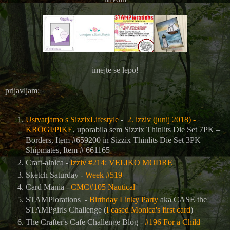
imejte se lepo!
prijavljam:
Ustvarjamo s SizzixLifestyle
-
2. izziv (junij 2018) -
KROGI/PIKE
, uporabila sem
Sizzix Thinlits Die Set 7PK –
Borders, Item #659200 in Sizzix Thinlits Die Set 3PK –
Shipmates, Item # 661165
Craft-alnica -
Izziv #214: VELIKO MODRE
Sketch Saturday -
Week #519
Card Mania -
CMC#105 Nautical
STAMPlorations -
Birthday Linky Party
aka CASE the
STAMPgirls Challenge (
I cased Monica's first card
)
The Crafter's Cafe Challenge Blog
-
#196 For a Child