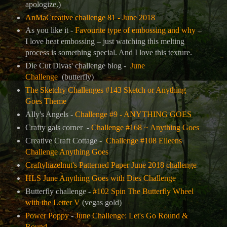
apologize.)
AnMaCreative challenge 81 - June 2018
As you like it -
Favourite type of embossing and why
–
I love heat embossing – just watching this melting
process is something special. And I love this texture.
Die Cut Divas' challenge blog -
June
Challenge
(butterfly)
The Sketchy Challenges #143 Sketch or Anything
Goes Theme
Ally's Angels -
Challenge #9 - ANYTHING GOES
Crafty gals corner -
Challenge #168 ~ Anything Goes
Creative Craft Cottage -
Challenge #108 Eileens
Challenge Anything Goes
Craftyhazelnut's Patterned Paper June 2018 challenge
HLS June Anything Goes with Dies Challenge
Butterfly challenge -
#102 Spin The Butterfly Wheel
with the Letter V
(vegas gold)
Power Poppy
-
June Challenge: Let's Go Round &
Round