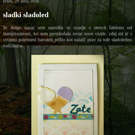
petek, 29. junij 2018
sladki sladoled
že dolgo nazaj sem naredila to ozadje s stencil šablono od
stamplorations, ko sem preizkušala svoje nove oxide. zdaj mi je s
svojimi poletnimi barvami prišlo kot nalašč prav za tole sladoledno
voščilnico.