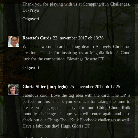
Thank you for playing with us at Scrapping4fun Challenges.
DT-Priya
Odgovori
Rosette's Cards
22. november 2017 ob 13:36
What an awesome card and tag dear :) A lovely Christmas
creation. Thanks for inspiring us at Magolia-licious! Good
luck for the competition. Blessings Rosette DT
Odgovori
Gloria Shirr (purpleglo)
25. november 2017 ob 17:25
Fabulous card! Love the tag idea with the card. The DP is
perfect for this. Thank you so much for taking the time to
create your gorgeous entry for our Ching-Chou Kuik
monthly challenge. I hope you will enter again and also
check out our Ching-Chou Kuik Facebook challenges as well.
Have a fabulous day! Hugs, Gloria DT