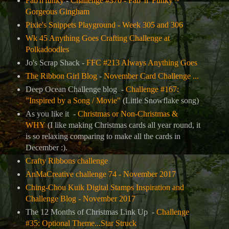
Fab'n'funky
-
Challenge #370 - Fab 'n' Funky ~
Gorgeous Gingham
Pixie's Snippets Playground - Week 305 and 306
Wk 45 Anything Goes Crafting Challenge at
Polkadoodles
Jo's Scrap Shack -
FFC #213 Always Anything Goes
The Ribbon Girl Blog
-
November Card Challenge ...
Deep Ocean Challenge blog -
Challenge #167:
"Inspired by a Song / Movie"
(Little Snowflake song)
As you like it -
Christmas or Non-Christmas &
WHY
(I like making Christmas cards all year round, it
is so relaxing comparing to make all the cards in
December :).
Crafty Ribbons challenge
AnMaCreative challenge 74 - November 2017
Ching-Chou Kuik Digital Stamps Inspiration and
Challenge Blog - November 2017
The 12 Months of Christmas Link Up -
Challenge
#35: Optional Theme...Star Struck