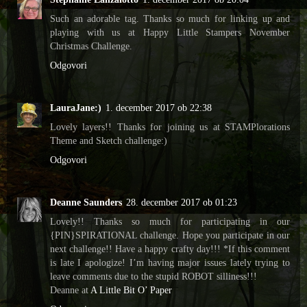
Such an adorable tag. Thanks so much for linking up and
playing with us at Happy Little Stampers November
Christmas Challenge.
Odgovori
LauraJane:)
1. december 2017 ob 22:38
Lovely layers!! Thanks for joining us at STAMPlorations
Theme and Sketch challenge:)
Odgovori
Deanne Saunders
28. december 2017 ob 01:23
Lovely!! Thanks so much for participating in our
{PIN}SPIRATIONAL challenge. Hope you participate in our
next challenge!! Have a happy crafty day!!! *If this comment
is late I apologize! I’m having major issues lately trying to
leave comments due to the stupid ROBOT silliness!!!
Deanne at
A Little Bit O’ Paper