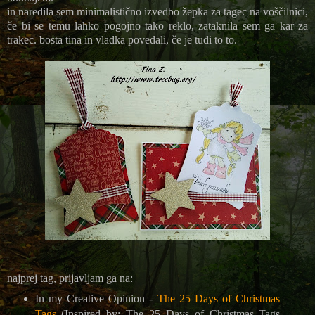
in naredila sem minimalistično izvedbo žepka za tagec na voščilnici,
če bi se temu lahko pogojno tako reklo, zataknila sem ga kar za
trakec. bosta tina in vladka povedali, če je tudi to to.
najprej tag, prijavljam ga na:
In my Creative Opinion -
The 25 Days of Christmas
Tags
(Inspired by: The 25 Days of Christmas Tags