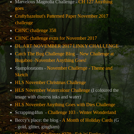
Marvelous Magnolia Challenge -
CH 127 Anything
goes
Craftyhazelnut's Patterned Paper November 2017
challenge
CHNC challenge 358
CHNC challenge extra for November 2017
DL.ART NOVEMBER 2017 LINKY CHALLENGE
Catch The Bug Challenge Blog
–
New Challenge at
Bugaboo -November Anything Goes!
Stamplorations -
November Challenge - Theme and
Sketch
HLS November Christmas Challenge
HLS November Watercolour Challenge
(I coloured the
image with distress inks and water)
HLS November Anything Goes with Dies Challenge
Scrapping4fun -
Challenge 103 - Winter Wonderland
Beccy's place: the blog -
A Month of Holiday Cards
(G
- gold, glitter, gingham)