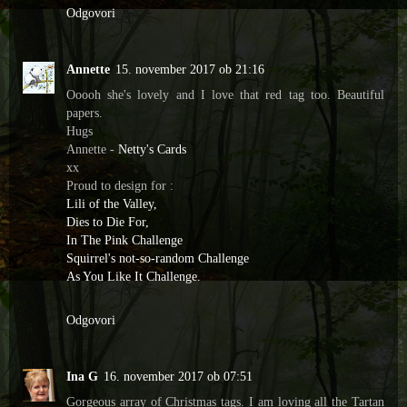
Odgovori
Annette
15. november 2017 ob 21:16
Ooooh she's lovely and I love that red tag too. Beautiful
papers.
Hugs
Annette -
Netty's Cards
xx
Proud to design for :
Lili of the Valley,
Dies to Die For,
In The Pink Challenge
Squirrel's not-so-random Challenge
As You Like It Challenge.
Odgovori
Ina G
16. november 2017 ob 07:51
Gorgeous array of Christmas tags. I am loving all the Tartan