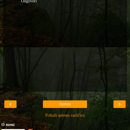
Odgovori
‹
›
Domov
Prikaži spletno različico
O meni