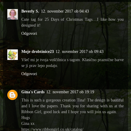
Beverly S.
12. november 2017 ob 04:43
Cute tag for 25 Days of Christmas Tags....I like how you
designed it!
Odgovori
Moje drobtinice23
12. november 2017 ob 09:43
Všeč mi je tvoja voščilnica s tagom. Klasično praznične barve
se ji prav lepo podajo.
Odgovori
Gina's Cards
12. november 2017 ob 19:19
This is such a gorgeous creation Tina! The design is bautiful
and I love the papers. Thank you for sharing with us at the
Ribbon Girl, good luck and I hope you will join us again.
Hugs
Gina xx
https://www.ribbongirl.co.uk/catalog/