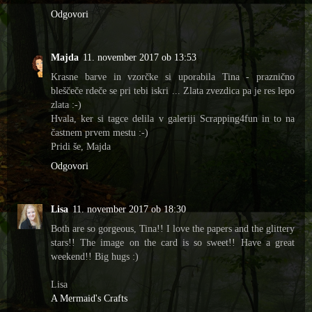
Odgovori
Majda
11. november 2017 ob 13:53
Krasne barve in vzorčke si uporabila Tina - praznično
bleščeče rdeče se pri tebi iskri ... Zlata zvezdica pa je res lepo
zlata :-)
Hvala, ker si tagce delila v galeriji Scrapping4fun in to na
častnem prvem mestu :-)
Pridi še, Majda
Odgovori
Lisa
11. november 2017 ob 18:30
Both are so gorgeous, Tina!! I love the papers and the glittery
stars!! The image on the card is so sweet!! Have a great
weekend!! Big hugs :)
Lisa
A Mermaid's Crafts