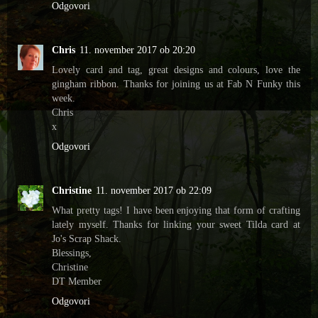
Odgovori
Chris
11. november 2017 ob 20:20
Lovely card and tag, great designs and colours, love the
gingham ribbon. Thanks for joining us at Fab N Funky this
week.
Chris
x
Odgovori
Christine
11. november 2017 ob 22:09
What pretty tags! I have been enjoying that form of crafting
lately myself. Thanks for linking your sweet Tilda card at
Jo's Scrap Shack.
Blessings,
Christine
DT Member
Odgovori