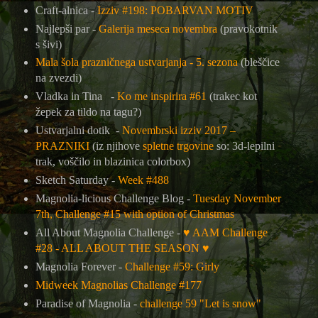
Craft-alnica -
Izziv #198: POBARVAN MOTIV
Najlepši par -
Galerija meseca novembra
(pravokotnik
s šivi)
Mala šola prazničnega ustvarjanja - 5. sezona
(bleščice
na zvezdi)
Vladka in Tina -
Ko me inspirira #61
(trakec kot
žepek za tildo na tagu?)
Ustvarjalni dotik -
Novembrski izziv 2017 –
PRAZNIKI
(iz njihove
spletne trgovine
so: 3d-lepilni
trak, voščilo in blazinica colorbox)
Sketch Saturday -
Week #488
Magnolia-licious Challenge Blog -
Tuesday November
7th, Challenge #15 with option of Christmas
All About Magnolia Challenge -
♥
AAM Challenge
#28 - ALL ABOUT THE SEASON
♥
Magnolia Forever -
Challenge #59: Girly
Midweek Magnolias Challenge #177
Paradise of Magnolia -
challenge 59 "Let is snow"