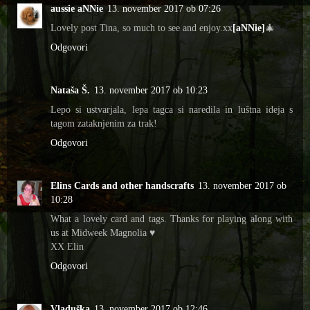
aussie aNNie
13. november 2017 ob 07:26
Lovely post Tina, so much to see and enjoy.xx
[aNNie]
🎄
Odgovori
Nataša Š.
13. november 2017 ob 10:23
Lepo si ustvarjala, lepa tagca si naredila in luštna ideja s
tagom zataknjenim za trak!
Odgovori
Elins Cards and other handscrafts
13. november 2017 ob
10:28
What a lovely card and tags. Thanks for playing along with
us at Midweek Magnolia ♥
XX Elin
Odgovori
Vladuška
13. november 2017 ob 12:46