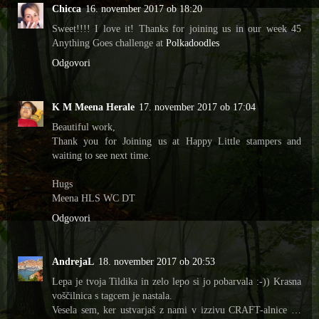
Chicca
16. november 2017 ob 18:20
Sweet!!!! I love it! Thanks for joining us in our week 45
Anything Goes challenge at
Polkadoodles
Odgovori
K M Meena Herale
17. november 2017 ob 17:04
Beautiful work,
Thank you for Joining us at Happy Little stampers and
waiting to see next time.
Hugs
Meena HLS WC DT
Odgovori
AndrejaL
18. november 2017 ob 20:53
Lepa je tvoja Tildika in zelo lepo si jo pobarvala :-)) Krasna
voščilnica s tagcem je nastala.
Vesela sem, ker ustvarjaš z nami v izzivu CRAFT-alnice …