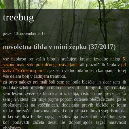
treebug
petek, 10. november 2017
novoletna tilda v mini žepku (37/2017)
vse naokrog po vaših blogih srečujem krasne izvedbe nalog
5.
sezone male šole prazničnega ustvarjanja
ali prazničnih žepkov
pri
izzivu "ko me inspirira"
. jaz sem vedno bila in sem kampanjc, torej
vse delam bolj v zadnjem trenutku.
za prvo nalogo pri mali šoli sem se lotila bleščic, in sicer sem jih
dodala z wink of stello na tildo (se ne vidi na fotografijah) in dodala
sem leseno zvezdo z bleščicami iz tedija, čisto so me prevzele, ko
sem jih videla - za moje pojme popoln odtenek bleščeče zlate, pa še
obožujem les na voščilnicah. dodajanja pravih bleščic se lotim
redko, me začne kar zona oblivati ob misli na njihovo vseprisotnost.
in ker se bliža finale mojega izdelovanja prazničnih voščilnic, sem
kot ponavadi začela delati še dopolnjujoče tage, naravnost
obožujem.