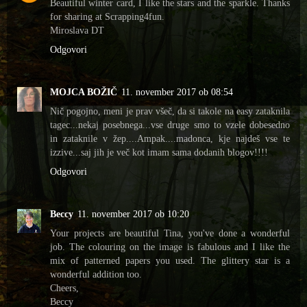
Beautiful winter card, I like the stars and the sparkle. Thanks
for sharing at Scrapping4fun.
Miroslava DT
Odgovori
MOJCA BOŽIČ
11. november 2017 ob 08:54
Nič pogojno, meni je prav všeč, da si takole na easy zataknila
tagec...nekaj posebnega...vse druge smo to vzele dobesedno
in zataknile v žep....Ampak....madonca, kje najdeš vse te
izzive...saj jih je več kot imam sama dodanih blogov!!!!
Odgovori
Beccy
11. november 2017 ob 10:20
Your projects are beautiful Tina, you've done a wonderful
job. The colouring on the image is fabulous and I like the
mix of patterned papers you used. The glittery star is a
wonderful addition too.
Cheers,
Beccy