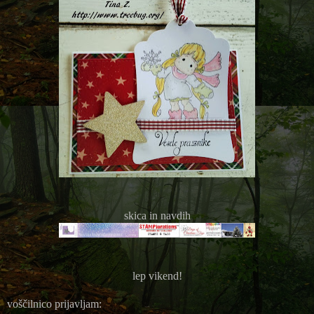
skica in navdih
lep vikend!
voščilnico prijavljam: