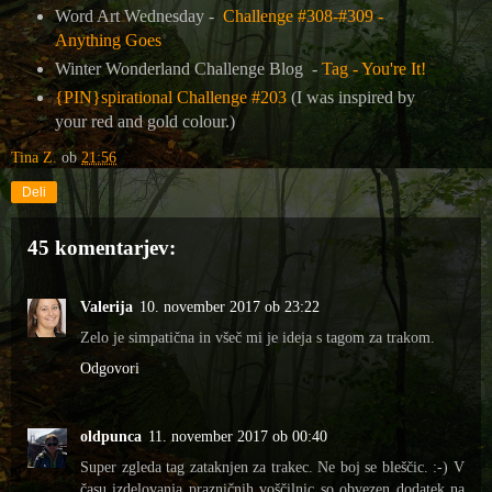
Word Art Wednesday -
Challenge #308-#309 -
Anything Goes
Winter Wonderland Challenge Blog -
Tag - You're It!
{PIN}spirational Challenge #203
(I was inspired by
your red and gold colour.)
Tina Z.
ob
21:56
Deli
45 komentarjev:
Valerija
10. november 2017 ob 23:22
Zelo je simpatična in všeč mi je ideja s tagom za trakom.
Odgovori
oldpunca
11. november 2017 ob 00:40
Super zgleda tag zataknjen za trakec. Ne boj se bleščic. :-) V
času izdelovanja prazničnih voščilnic so obvezen dodatek na