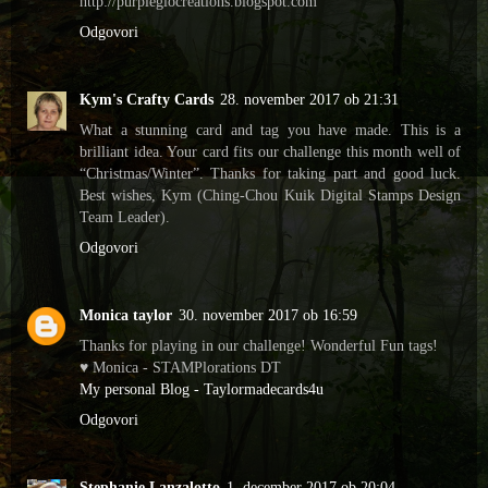
http://purpleglocreations.blogspot.com
Odgovori
Kym's Crafty Cards
28. november 2017 ob 21:31
What a stunning card and tag you have made. This is a
brilliant idea. Your card fits our challenge this month well of
“Christmas/Winter”. Thanks for taking part and good luck.
Best wishes, Kym (Ching-Chou Kuik Digital Stamps Design
Team Leader).
Odgovori
Monica taylor
30. november 2017 ob 16:59
Thanks for playing in our challenge! Wonderful Fun tags!
♥ Monica - STAMPlorations DT
My personal Blog - Taylormadecards4u
Odgovori
Stephanie Lanzalotto
1. december 2017 ob 20:04