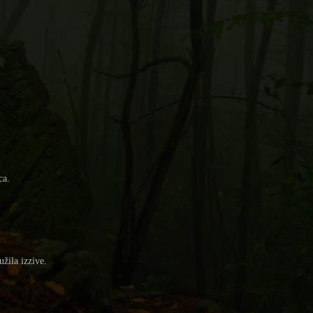
ca.
žila izzive.