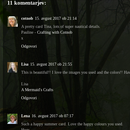
11 komentarjev:
cotnob
15. avgust 2017 ob 21:14
A pretty card Tina, lots of super nautical details.
Pauline -
Crafting with Cotnob
x
Odgovori
Lisa
15. avgust 2017 ob 21:55
This is beautiful!! I love the images you used and the colors!! Hav
Lisa
A Mermaid's Crafts
Odgovori
Lena
16. avgust 2017 ob 07:17
Such a happy summer card. Love the happy colours you used.
Hugs,