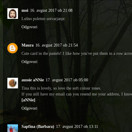
moi
16. avgust 2017 ob 21:08
Lušno poletno ustvarjanje.
Odgovori
Maura
16. avgust 2017 ob 21:54
Cute card in the pastels! I like how you've put them in a row ac
Odgovori
aussie aNNie
17. avgust 2017 ob 05:00
Tina this is lovely, so love the soft colour tones.
If you still have my email can you resend me your address, I know
[aNNie]
Odgovori
Sapfina (Barbara)
17. avgust 2017 ob 13:11