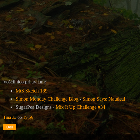
Voščilnico prijavljam:
MtS Sketch 189
Simon Monday Challenge Blog
-
Simon Says: Nautical
SugarPea Designs -
Mix It Up Challenge #34
Tina Z.
ob
19:56
Deli