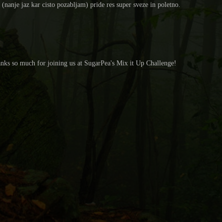
(nanje jaz kar cisto pozabljam) pride res super sveze in poletno.
anks so much for joining us at SugarPea's Mix it Up Challenge!