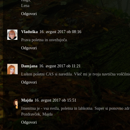
Lena
Odgovori
Vladuška
16. avgust 2017 ob 08:16
Prava poletna in osvežujoča.
Odgovori
Damjana
16. avgust 2017 ob 11:21
Lušten poletni CAS si naredila. Všeč mi je tvoja navtična voščilni
Odgovori
Majda
16. avgust 2017 ob 15:51
Imenitna je - vsa sveža, poletna in lahkotna. Super si ponovno zdru
Pozdravček, Majda
Odgovori