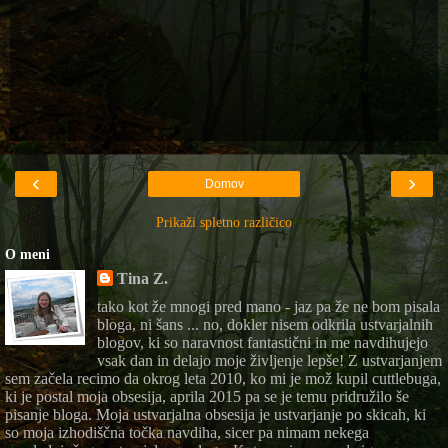
‹
›
Domov
Prikaži spletno različico
O meni
Tina Z.
tako kot že mnogi pred mano - jaz pa že ne bom pisala
bloga, ni šans ... no, dokler nisem odkrila ustvarjalnih
blogov, ki so naravnost fantastični in me navdihujejo
vsak dan in delajo moje življenje lepše! Z ustvarjanjem
sem začela recimo da okrog leta 2010, ko mi je mož kupil cuttlebuga,
ki je postal moja obsesija, aprila 2015 pa se je temu pridružilo še
pisanje bloga. Moja ustvarjalna obsesija je ustvarjanje po skicah, ki
so moja izhodiščna točka navdiha, sicer pa nimam nekega