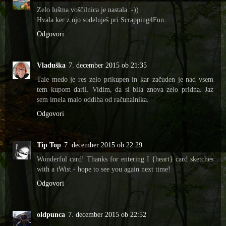
Zelo luštna voščilnica je nastala :-))
Hvala ker z njo sodeluješ pri Scrapping4Fun.
Odgovori
Vladuška
7. december 2015 ob 21:35
Tale medo je res zelo prikupen in kar začuden je nad vsem
tem kupom daril. Vidim, da si bila znova zelo pridna. Jaz
sem imela malo oddiha od računalnika.
Odgovori
Tip Top
7. december 2015 ob 22:29
Wonderful card! Thanks for entering I {heart} card sketches
with a tWist - hope to see you again next time!
Odgovori
oldpunca
7. december 2015 ob 22:52