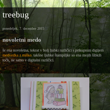
treebug
ponedeljek, 7. december 2015
novoletni medo
še ena novoletna, tokrat v bolj ljubki različici s prikupnim digijem
medvedka z miško
. takšne ljubke štampiljke so ena mojih šibkih
točk, ne samo v digitalni različici.