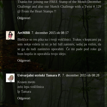
Thanks for joining our FREE Stamp of the Month December
Challenge and also our Sketch Challenge with a Twist # 129
@ From the Heart Stamps !!
Odgovori
ArtMBR
7. december 2015 ob 08:17
Bleščice so res pika na i tvoji voščilnici. Trakec s kepicami pa
sem nekje videla in mi je bil full zanimiv, sedaj pa vidim, da
se ga da tudi zanimivo uporabiti. Če mi pade pod roke ga
bom kupila in uporabila tvojo idejo.
Odgovori
Ustvarjalni utrinki Tamara P.
7. december 2015 ob 08:28
Krasen medo
zelo lepa voščilnica
lp Tamara
Odgovori