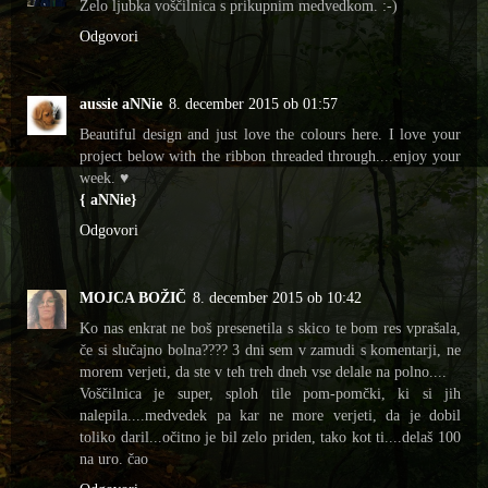
Zelo ljubka voščilnica s prikupnim medvedkom. :-)
Odgovori
aussie aNNie
8. december 2015 ob 01:57
Beautiful design and just love the colours here. I love your
project below with the ribbon threaded through....enjoy your
week. ♥
{ aNNie}
Odgovori
MOJCA BOŽIČ
8. december 2015 ob 10:42
Ko nas enkrat ne boš presenetila s skico te bom res vprašala,
če si slučajno bolna???? 3 dni sem v zamudi s komentarji, ne
morem verjeti, da ste v teh treh dneh vse delale na polno....
Voščilnica je super, sploh tile pom-pomčki, ki si jih
nalepila....medvedek pa kar ne more verjeti, da je dobil
toliko daril...očitno je bil zelo priden, tako kot ti....delaš 100
na uro. čao