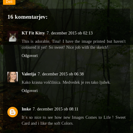
Deli
16 komentarjev:
KT Fit Kitty
7. december 2015 ob 02:13
This is adorable, Tina! I have the image printed but haven't
coloured it yet! So sweet! Nice job with the sketch!
Odgovori
Valerija
7. december 2015 ob 06:38
Kako krasna voščilnica. Medvedek je res tako ljubek.
Odgovori
Imke
7. december 2015 ob 08:11
It´s so nice to see how new Images Comes to Life ! Sweet
Card and i like the soft Colors.