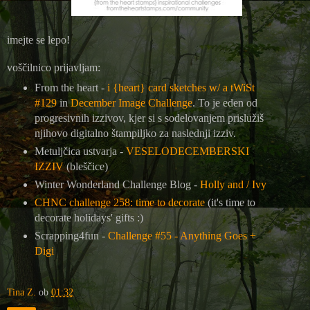
imejte se lepo!
voščilnico prijavljam:
From the heart -
i {heart} card sketches w/ a tWiSt
#129
in
December Image Challenge
. T
o je eden od
progresivnih izzivov, kjer si s sodelovanjem prislužiš
njihovo digitalno štampiljko za naslednji izziv.
Metuljčica ustvarja -
VESELODECEMBERSKI
IZZIV
(bleščice)
Winter Wonderland Challenge Blog -
Holly and / Ivy
CHNC challenge 258: time to decorate
(it's time to
decorate holidays' gifts :)
Scrapping4fun -
Challenge #55 - Anything Goes +
Digi
Tina Z.
ob
01:32