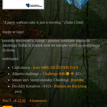
"A party without cake is just a meeting." (Julia Child)
imejte se lepo!
porabila sem stvari iz zaloge - prastare potiskane papirja iz
lokalnega Tedija in izrezek torte ter nalepke voščil iz avstrijskega
Actiona.
sodelujem:
Craft-alnica -
Izziv #406: DEŽEVEN DAN
Allsorts challenge –
Challenge 848
🟠
🔷
AG
Simon says Stamp monday Challenge,
feminine
Do-Al(l) Kreatives - #113 -
Blumen als Blickfang
pack
Tina Z.
ob
23:50
4 komentarji: