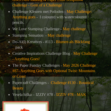
challenge - Gem of a Challenge
Challenge Kleuren met Potloden -
May Challenge:
Anything goes
- I coloured with watercoloured
pencils.
We Love Stamping Challenge -
May challenge
Stamping Sensation -
May challenge
Do-Al(l) Kreatives - #113 -
Blumen als Blickfang
pack
Creative Inspirations Challenge Blog -
May Challenge
- Anything Goes!
The Paper Funday Challenges -
May 2026 Challenge
#87- Anything Goes with Optional Twist: Mountains
or Coast
Papercraft Challenges -
Challenge #130 - Botanical
Beauty
Vesela hiška – IZZIV #78 -
IZZIV #78 - MAK