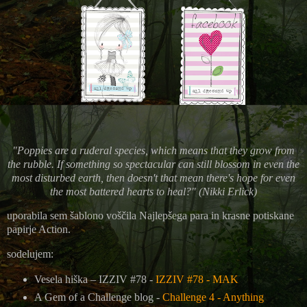
"Poppies are a ruderal species, which means that they grow from
the rubble. If something so spectacular can still blossom in even the
most disturbed earth, then doesn't that mean there's hope for even
the most battered hearts to heal?" (Nikki Erlick)
uporabila sem šablono voščila Najlepšega para in krasne potiskane
papirje Action.
sodelujem:
Vesela hiška – IZZIV #78 -
IZZIV #78 - MAK
A Gem of a Challenge blog -
Challenge 4 - Anything