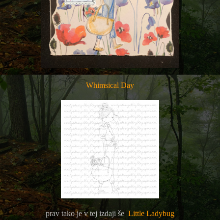
Whimsical Day
prav tako je v tej izdaji še
Little Ladybug