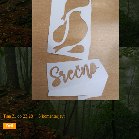
Tina Z.
ob
23:28
5 komentarjev:
Deli