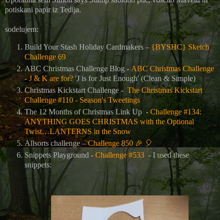
potiskani papir iz Tedija.
sodelujem:
Build Your Stash Holiday Cardmakers –
{BYSHC} Sketch
Challenge 69
ABC Christmas Challenge Blog -
ABC Christmas Challenge
- J & K are for?
'J is for Just Enough' (Clean & Simple)
Christmas Kickstart Challenge -
The Christmas Kickstart
Challenge #110 - Season's Tweetings
The 12 Months of Christmas Link Up -
Challenge #134:
ANYTHING GOES CHRISTMAS with the Optional
Twist…LANTERNS in the Snow
Allsorts challenge –
Challenge 850
🎉
🎈
Snippets Playground -
Challenge #533
- I used these
snippets: