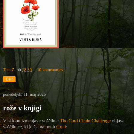
Tina Z.
ob
18:30
10 komentarjev:
Deli
ponedeljek, 11. maj 2026
rože v knjigi
V sklopu izmenjave voščilnic
The Card Chain Challenge
objava
voščilnice, ki je šla na pot h
Greti
: