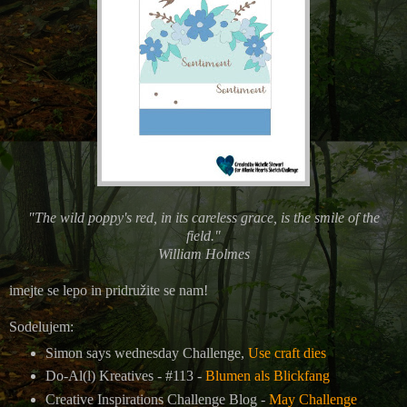
"The wild poppy's red, in its careless grace, is the smile of the
field."
William Holmes
imejte se lepo in pridružite se nam!
Sodelujem:
Simon says wednesday Challenge,
Use craft dies
Do-Al(l) Kreatives - #113 -
Blumen als Blickfang
Creative Inspirations Challenge Blog -
May Challenge