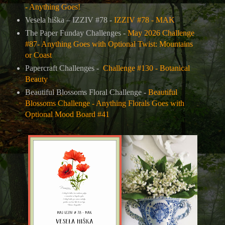
- Anything Goes!
Vesela hiška – IZZIV #78 -
IZZIV #78 - MAK
The Paper Funday Challenges -
May 2026 Challenge
#87- Anything Goes with Optional Twist: Mountains
or Coast
Papercraft Challenges -
Challenge #130 - Botanical
Beauty
Beautiful Blossoms Floral Challenge -
Beautiful
Blossoms Challenge - Anything Florals Goes with
Optional Mood Board #41