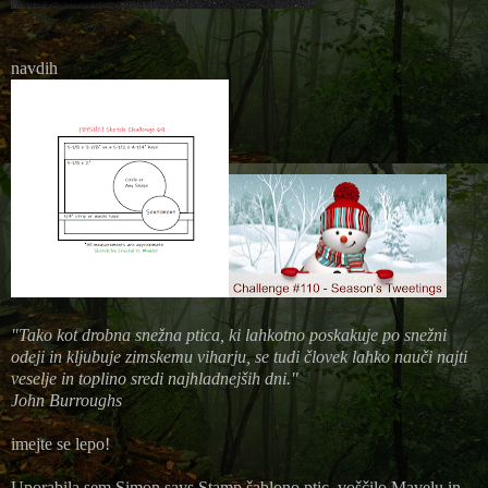
navdih
"Tako kot drobna snežna ptica, ki lahkotno poskakuje po snežni
odeji in kljubuje zimskemu viharju, se tudi človek lahko nauči najti
veselje in toplino sredi najhladnejših dni."
John Burroughs
imejte se lepo!
Uporabila sem Simon says Stamp šablono ptic, voščilo Mavelu in