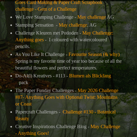
Goes Card Making & Paper Craft Scrapbook
challenge - Gem of a Challenge
We Love Stamping Challenge -
May challenge
AG
Stamping Sensation -
May challenge
, AG
Challenge Kleuren met Potloden -
May Challenge:
Anything goes
- I coloured with watercoloured
pencils.
As You Like It Challenge -
Favourite Season (& why)
Spring is my favorite time of year too because of all the
beautiful flowers and perfect temperatures.
Do-Al(l) Kreatives - #113 -
Blumen als Blickfang
pack
The Paper Funday Challenges -
May 2026 Challenge
#87- Anything Goes with Optional Twist: Mountains
or Coast
Papercraft Challenges -
Challenge #130 - Botanical
Beauty
Creative Inspirations Challenge Blog -
May Challenge
- Anything Goes!