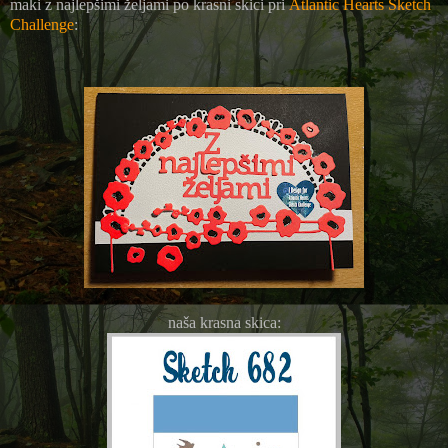
maki z najlepšimi željami po krasni skici pri
Atlantic Hearts Sketch
Challenge
:
naša krasna skica: