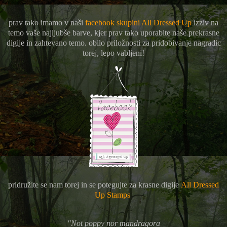
prav tako imamo v naši
facebook skupini All Dressed Up
izziv na
temo vaše najljubše barve, kjer prav tako uporabite naše prekrasne
digije in zahtevano temo. obilo priložnosti za pridobivanje nagradic
torej, lepo vabljeni!
pridružite se nam torej in se potegujte za krasne digije
All Dressed
Up Stamps
"Not poppy nor mandragora