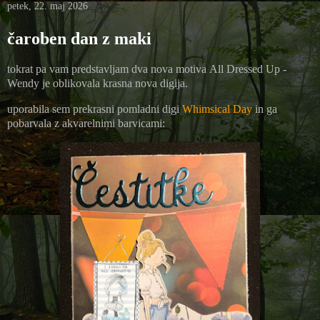
petek, 22. maj 2026
čaroben dan z maki
tokrat pa vam predstavljam dva nova motiva
All Dressed Up -
Wendy je oblikovala krasna nova digija.
uporabila sem prekrasni pomladni digi
Whimsical Day
in ga
pobarvala z akvarelnimi barvicami: