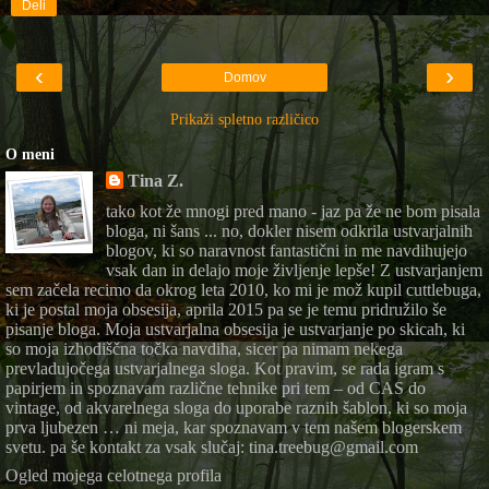
Deli
‹
›
Domov
Prikaži spletno različico
O meni
Tina Z.
tako kot že mnogi pred mano - jaz pa že ne bom pisala
bloga, ni šans ... no, dokler nisem odkrila ustvarjalnih
blogov, ki so naravnost fantastični in me navdihujejo
vsak dan in delajo moje življenje lepše! Z ustvarjanjem
sem začela recimo da okrog leta 2010, ko mi je mož kupil cuttlebuga,
ki je postal moja obsesija, aprila 2015 pa se je temu pridružilo še
pisanje bloga. Moja ustvarjalna obsesija je ustvarjanje po skicah, ki
so moja izhodiščna točka navdiha, sicer pa nimam nekega
prevladujočega ustvarjalnega sloga. Kot pravim, se rada igram s
papirjem in spoznavam različne tehnike pri tem – od CAS do
vintage, od akvarelnega sloga do uporabe raznih šablon, ki so moja
prva ljubezen … ni meja, kar spoznavam v tem našem blogerskem
svetu. pa še kontakt za vsak slučaj: tina.treebug@gmail.com
Ogled mojega celotnega profila