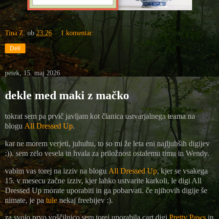
Tina Z.
ob
23:26
1 komentar:
Deli
petek, 15. maj 2026
dekle med maki z mačko
tokrat sem pa prvič javljam kot članica ustvarjalnega teama na
blogu
All Dressed Up
.
kar ne morem verjeti, juhuhu, to so mi že leta eni najljubših digijev
:)). sem zelo vesela in hvala za priložnost ostalemu timu in Wendy.
vabim vas torej na izziv na blogu
All Dressed Up
, kjer se vsakega
15. v mesecu začne izziv, kjer lahko ustvarite karkoli, le digi All
Dressed Up morate uporabiti in ga pobarvati. če njihovih digije še
nimate, je pa
tule
nekaj freebijev :).
za svojo prvo voščilnico sem torej uporabila cart digi
Pretty Paws
in