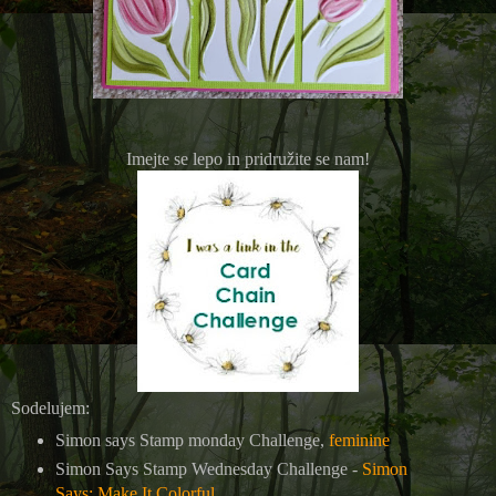
Imejte se lepo in pridružite se nam!
Sodelujem:
Simon says Stamp monday Challenge,
feminine
Simon Says Stamp Wednesday Challenge -
Simon
Says: Make It Colorful