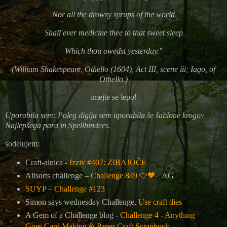
Nor all the drowsy syrups of the world
Shall ever medicine thee to that sweet sleep
Which thou owedst yesterday."
(William Shakespeare, Othello (1604), Act III, scene iii; Iago, of
Othello.)
imejte se lepo!
Uporabila sem: Poleg digija sem uporabila še šablone krogov
Najlepšega para in Spellbinders.
sodelujem:
Craft-alnica -
Izziv #407: ZIBAJOČE
Allsorts challenge –
Challenge 849
🩵💙
AG
SUYP
–
Challenge #123
Simon says wednesday Challenge,
Use craft dies
A Gem of a Challenge blog -
Challenge 4 - Anything
Goes Card Making & Paper Craft Scrapbook