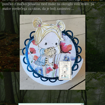
punčko z mačko posadila med make na okroglo voščilnico. pa
malce svetlečega za okras, da je bolj zanimivo ...