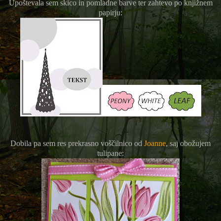
Upoštevala sem skico in pomladne barve ter zahtevo po knjižnem
papirju:
Dobila pa sem res prekrasno voščilnico od
Joanne
, saj obožujem
tulipane: