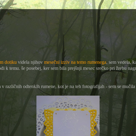
em dotiku
videla njihov
mesečni izziv na temo rumenega
, sem vedela, ka
odi k temu. še posebej, ker sem bila prejšnji mesec srečko pri žrebu nag
v različnih odtenkih rumene, kot je na teh fotografijah - sem se mučila z