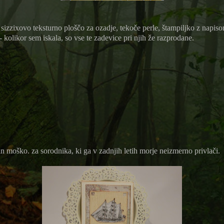
 sizzixovo teksturno ploščo za ozadje, tekoče perle, štampiljko z napisom
kolikor sem iskala, so vse te zadevice pri njih že razprodane.
in moško. za sorodnika, ki ga v zadnjih letih morje neizmerno privlači.