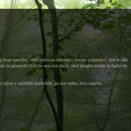
j bom naredila - voščilnico za obletnico poroke prijateljev, kjer je bila
rad za januarski izziv in sem kot darilo med drugim dobila to čudovito
 njimi v različnih svetlobah, pa kot vidite, brez uspeha.