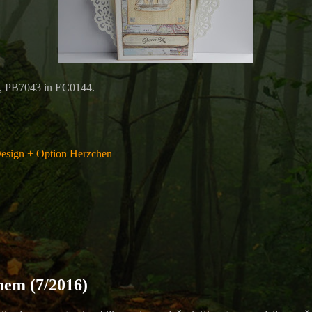
4, PB7043 in EC0144.
Design + Option Herzchen
enem (7/2016)