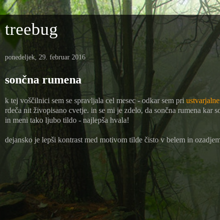
treebug
ponedeljek, 29. februar 2016
sončna rumena
k tej voščilnici sem se spravljala cel mesec - odkar sem pri
ustvarjaln
rdeča nit živopisano cvetje. in se mi je zdelo, da sončna rumena kar s
in meni tako ljubo tildo - najlepša hvala!
dejansko je lepši kontrast med motivom tilde čisto v belem in ozadjem 