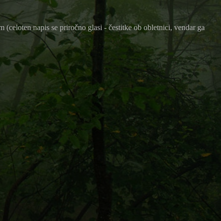
 (celoten napis se priročno glasi - čestitke ob obletnici, vendar ga