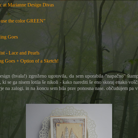
c at Marianne Design Divas
 use the color GREEN"
hing Goes
st - Lace and Pearls
ng Goes + Option of a Sketch!
n (hvala!) zgroženo ugotovila, da sem uporabila "napačno" štampiljk
 ki se ga nisem lotila še nikoli - kako narediti še eno skoraj enako voš
pirje na zalogi. in na koncu sem bila prav ponosna nase. občudujem pa v