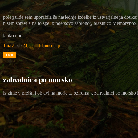
poleg tilde sem uporabila še naslednje izdelke iz ustvarjalnega dotika:
nisem spravila na to spellbindersovo šablono), blazinico Memorybox - 
lahko noč!
Tina Z.
ob
23:25
4 komentarji:
Deli
zahvalnica po morsko
iz zime v prejšnji objavi na morje ... oziroma k zahvalnici po morsko 