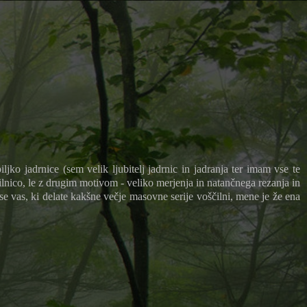
o jadrnice (sem velik ljubitelj jadrnic in jadranja ter imam vse te
čilnico, le z drugim motivom - veliko merjenja in natančnega rezanja in
se vas, ki delate kakšne večje masovne serije voščilni, mene je že ena