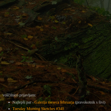
voščilnico prijavljam:
Najlepši par -
Galerija meseca februarja
(pravokotnik s šivi)
Tuesday Morning Sketches #340