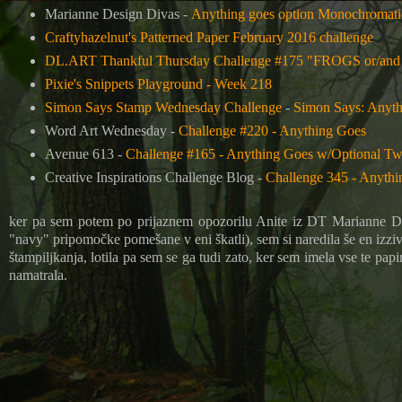
Marianne Design Divas -
Anything goes option Monochromati
Craftyhazelnut's Patterned Paper February 2016 challenge
DL.ART Thankful Thursday Challenge #175 "FROGS or/and
Pixie's Snippets Playground - Week 218
Simon Says Stamp Wednesday Challenge
-
Simon Says: Anyt
Word Art Wednesday -
Challenge #220 - Anything Goes
Avenue 613 -
Challenge #165 - Anything Goes w/Optional Twi
Creative Inspirations Challenge Blog -
Challenge 345 - Anythi
ker pa sem potem po prijaznem opozorilu Anite iz DT Marianne Desig
"navy" pripomočke pomešane v eni škatli), sem si naredila še en izziv,
štampiljkanja, lotila pa sem se ga tudi zato, ker sem imela vse te pa
namatrala.