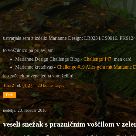
ustvarjala sem z izdelki Marianne Design: LR0234,CS0916, PK912
to voščilnico pa prijavljam:
Marianne Design Challenge Blog -
Challenge 147
: men card
Marianne kreadivas -
Challenge #19 Alles geht mit Marianne 
lep začetek novega tedna vam želim!
Tina Z.
ob
01:27
20 komentarjev:
Deli
nedelja, 28. februar 2016
veseli snežak s prazničnim voščilom v zel