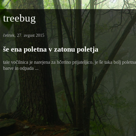
treebug
četrtek, 27. avgust 2015
še ena poletna v zatonu poletja
tale vočilnica je narejena za hčerino prijateljico. je še taka bolj polet
barve in odpada ...