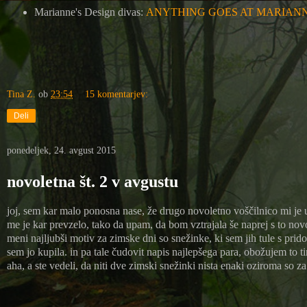
Marianne's Design divas:
ANYTHING GOES AT MARIANN
Tina Z.
ob
23:54
15 komentarjev:
Deli
ponedeljek, 24. avgust 2015
novoletna št. 2 v avgustu
joj, sem kar malo ponosna nase, že drugo novoletno voščilnico mi je uspe
me je kar prevzelo, tako da upam, da bom vztrajala še naprej s to nov
meni najljubši motiv za zimske dni so snežinke, ki sem jih tule s pri
sem jo kupila. in pa tale čudovit napis najlepšega para, obožujem to t
aha, a ste vedeli, da niti dve zimski snežinki nista enaki oziroma so z