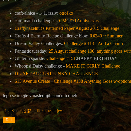
craft-alnica - 141. izziv:
otroško
card mania challenges -
CMC#71Anniversary
Craftyhazelnut's Patterned Paper August 2015 Challenge
Crafts 4 Eternity Recipe challenge blog:
R#240 ~ Summer
Dream Valley Challenges:
Challenge # 113 - Add a Charm
Fantastic tuesday:
25 August challenge 100: anything goes with 
Glitter n sparkle:
Challenge #151
:HAPPY BIRTHDAY
Whoopsi Daisy challenge -
MAKE IT GIRLY Challenge
DL.ART AUGUST LINKY CHALLENGE
613 Avenue Create
-
Challenge #138 Anything Goes w/optional
lepo se imejte v naslednjih sončnih dneh!
Tina Z.
ob
23:32
19 komentarjev:
Deli