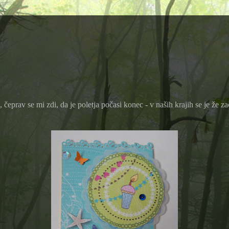
na, čeprav se mi zdi, da je poletja počasi konec - v naših krajih se je že 