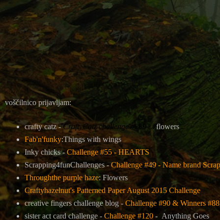
voščilnico prijavljam:
crafty catz -
CraftyCatz challenge #289 ...
flowers
Fab'n'funky
:Things with wings
Inky chicks -
Challenge #55 - HEARTS
Scrapping4funChallenges -
Challenge #49 - Name brand Scrap
Throughthe purple haze
: Flowers
Craftyhazelnut's Patterned Paper August 2015 Challenge
creative fingers challenge blog -
Challenge #90 & Winners #88
sister act card challenge -
Challenge #120
- Anything Goes