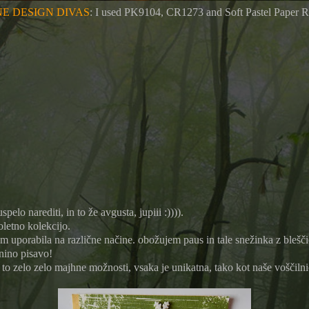
E DESIGN DIVAS
: I used PK9104, CR1273 and Soft Pastel Paper R
lo narediti, in to že avgusta, jupiii :)))).
oletno kolekcijo.
dom uporabila na različne načine. obožujem paus in tale snežinka z bleš
inino pisavo!
a to zelo zelo majhne možnosti, vsaka je unikatna, tako kot naše voščilni