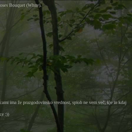
oses Bouquet (White).
čicami ima že prazgodovinsko vrednost, sploh ne vem več, kje in kdaj
ce :))