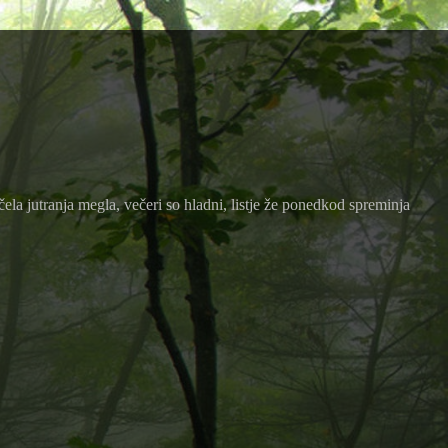
začela jutranja megla, večeri so hladni, listje že ponedkod spreminja