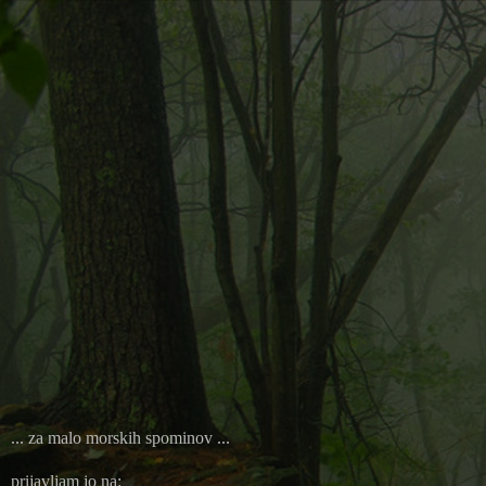
... za malo morskih spominov ...
prijavljam jo na: